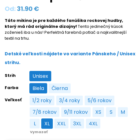
Od:
31.90
€
Táto mikina je pre každého fanúšika rockovej hudby,
ktorý má rád originálne dizajny!
Tento jedinečný kúsok
zoženieš iba u nás! Perfektná farebná potlač a najkvalitnejší
textil na trhu.
Detské veľkosti nájdete vo variante Pánskeho / Unisex
strihu.
Strih
Unisex
Unisex
Farba
Biela
Čierna
Biela
Čierna
Veľkosť
1/2 roky
3/4 roky
5/6 rokov
1/2 roky
3/4 roky
5/6 rokov
7/8 rokov
9/11 rokov
XS
S
M
7/8 rokov
9/11 rokov
XS
S
M
L
XL
XXL
3XL
4XL
L
XL
XXL
3XL
4XL
Vymazať