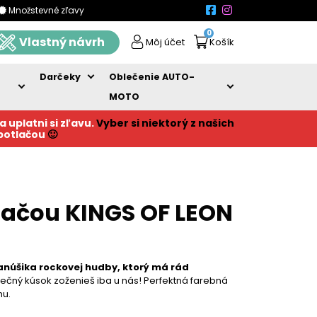
Množstevné zľavy
0
Vlastný návrh
Môj účet
Košík
Darčeky
Oblečenie AUTO-
MOTO
a uplatni si zľavu.
Vyber si niektorý z našich
 potlačou
🙂
lačou KINGS OF LEON
anúšika rockovej hudby, ktorý má rád
ečný kúsok zoženieš iba u nás! Perfektná farebná
hu.