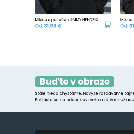
chosen
on
the
Mikina s potlačou JIMMY HENDRIX
Mikina
This
product
Od:
31.90
€
Od:
3
product
page
has
multiple
variants.
The
options
Buďte v obraze
may
be
Stále niečo chystáme. Navyše rozdávame tajné
chosen
Prihláste sa na odber noviniek a nič Vám už neu
on
the
product
page