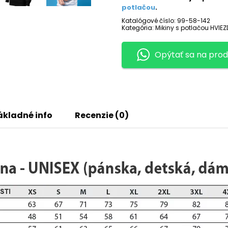
LEON
potlačou
.
Katalógové číslo:
99-58-142
Kategória:
Mikiny s potlačou HVIE
Opýtať sa na prod
ákladné info
Recenzie (0)