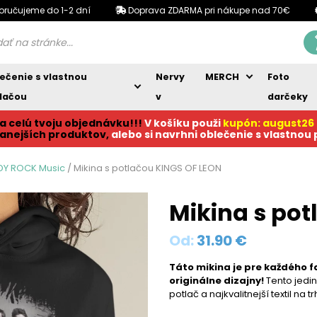
oručujeme do 1-2 dní
Doprava ZDARMA pri nákupe nad 70€
ečenie s vlastnou
Nervy
MERCH
Foto
lačou
v
darčeky
a celú tvoju objednávku!!!
V košíku p
ouži
kupón: august26
anejších produktov,
alebo si navrhni oblečenie s vlastnou
ZDY ROCK Music
/ Mikina s potlačou KINGS OF LEON
Mikina s pot
Od:
31.90
€
Táto mikina je pre každého f
originálne dizajny!
Tento jedin
potlač a najkvalitnejší textil na tr