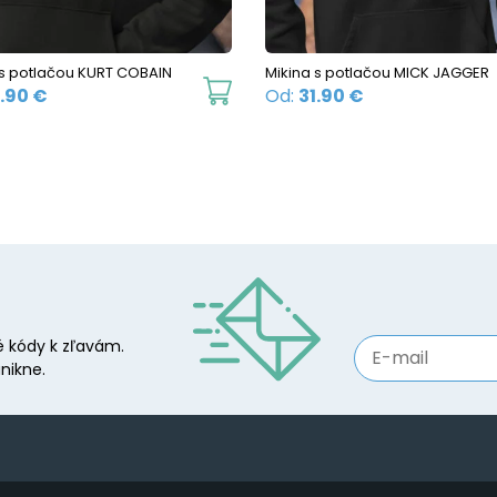
chosen
on
the
 s potlačou KURT COBAIN
Mikina s potlačou MICK JAGGER
This
product
1.90
€
Od:
31.90
€
product
page
has
multiple
variants.
The
options
may
be
 kódy k zľavám.
chosen
nikne.
on
the
product
page