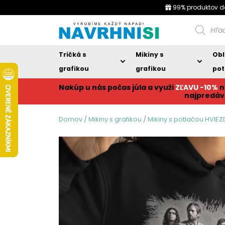
99% produktov d
Products
search
Tričká s
Mikiny s
Obl
grafikou
grafikou
pot
Nakúp u nás počas júla a využi
ZĽAVU -10%
n
najpredáv
Domov
/
Mikiny s grafikou
/
Mikiny s potlačou HVIE