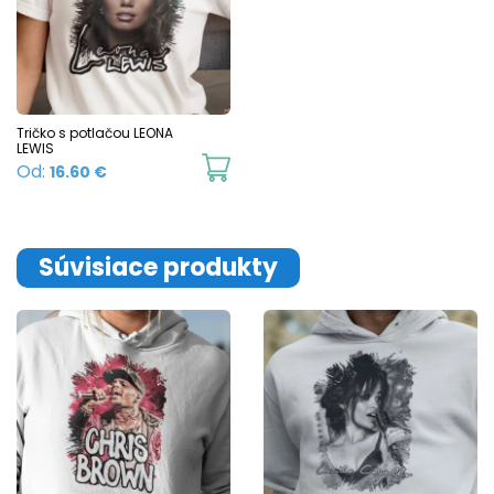
Tričko s potlačou LEONA
LEWIS
This
Od:
16.60
€
product
has
multiple
Súvisiace produkty
variants.
The
options
may
be
chosen
on