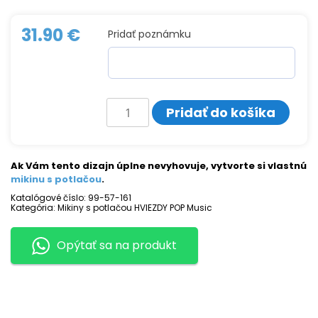
31.90
€
Pridať poznámku
množstvo
Pridať do košíka
Mikina
s
potlačou
LEONA
LEWIS
Ak Vám tento dizajn úplne nevyhovuje, vytvorte si vlastnú
mikinu s potlačou
.
Katalógové číslo:
99-57-161
Kategória:
Mikiny s potlačou HVIEZDY POP Music
Opýtať sa na produkt