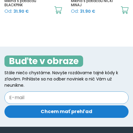
c
Mikina s potlačou
Mikina s potlačou NICKI
on
BLACKPINK
MINAJ
o
This
Th
Od:
Od:
31.90
€
31.90
€
the
t
product
p
product
p
has
h
page
p
multiple
mu
variants.
va
The
T
Buďte v obraze
options
o
may
m
Stále niečo chystáme. Navyše rozdávame tajné kódy k
be
b
zľavám. Prihláste sa na odber noviniek a nič Vám už
chosen
c
neunikne.
on
o
the
t
product
p
page
p