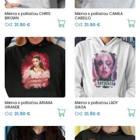
the
product
Mikina s potlačou CHRIS
Mikina s potlačou CAMILA
BROWN
CABELLO
page
This
Th
Od:
Od:
31.90
€
31.90
€
product
p
has
h
multiple
mu
variants.
va
The
T
options
o
may
m
be
b
chosen
c
Mikina s potlačou ARIANA
Mikina s potlačou LADY
GRANDE
GAGA
on
o
This
Th
Od:
Od:
31.90
€
31.90
€
the
t
product
p
product
p
has
h
page
p
multiple
mu