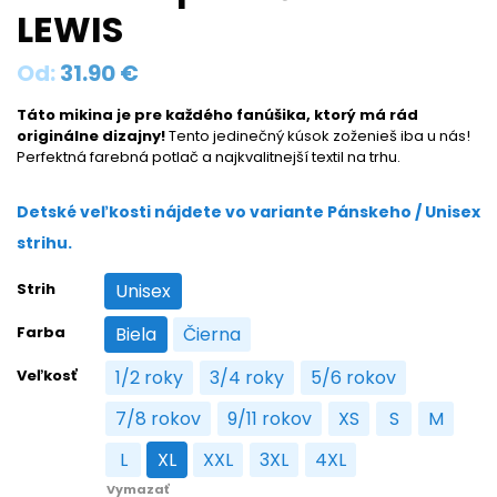
LEWIS
Od:
31.90
€
Táto mikina je pre každého fanúšika, ktorý má rád
originálne dizajny!
Tento jedinečný kúsok zoženieš iba u nás!
Perfektná farebná potlač a najkvalitnejší textil na trhu.
Detské veľkosti nájdete vo variante Pánskeho / Unisex
strihu.
Strih
Unisex
Unisex
Farba
Biela
Čierna
Biela
Čierna
Veľkosť
1/2 roky
3/4 roky
5/6 rokov
1/2 roky
3/4 roky
5/6 rokov
7/8 rokov
9/11 rokov
XS
S
M
7/8 rokov
9/11 rokov
XS
S
M
L
XL
XXL
3XL
4XL
L
XL
XXL
3XL
4XL
Vymazať