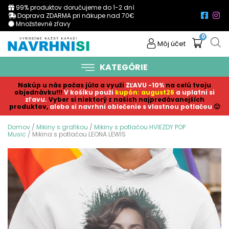
99% produktov doručujeme do 1-2 dní
Doprava ZDARMA pri nákupe nad 70€
Množstevné zľavy
0
Môj účet
KATEGÓRIE
Nakúp u nás počas júla a využi
ZĽAVU -10%
na celú tvoju
objednávku!!!
V košíku p
ouži
kupón: august26
a uplatni si
zľavu.
Vyber si niektorý z našich najpredávanejších
produktov,
alebo si navrhni oblečenie s vlastnou potlačou
🙂
Domov
/
Mikiny s grafikou
/
Mikiny s potlačou HVIEZDY POP
Music
/ Mikina s potlačou LEONA LEWIS