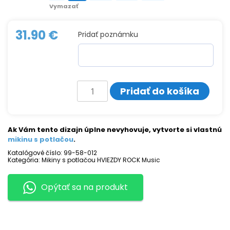
Vymazať
31.90
€
Pridať poznámku
množstvo
Pridať do košíka
Mikina
s
potlačou
NIKKI
SIXX
Ak Vám tento dizajn úplne nevyhovuje, vytvorte si vlastnú
mikinu s potlačou
.
Katalógové číslo:
99-58-012
Kategória:
Mikiny s potlačou HVIEZDY ROCK Music
Opýtať sa na produkt