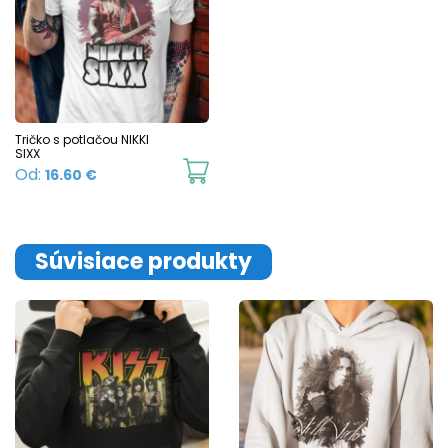
Tričko s potlačou NIKKI
SIXX
This
Od:
16.60
€
product
has
multiple
Súvisiace produkty
variants.
The
options
may
be
chosen