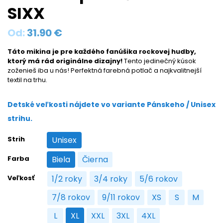
SIXX
Od:
31.90
€
Táto mikina je pre každého fanúšika rockovej hudby,
ktorý má rád originálne dizajny!
Tento jedinečný kúsok
zoženieš iba u nás! Perfektná farebná potlač a najkvalitnejší
textil na trhu.
Detské veľkosti nájdete vo variante Pánskeho / Unisex
strihu.
Strih
Unisex
Unisex
Farba
Biela
Čierna
Biela
Čierna
Veľkosť
1/2 roky
3/4 roky
5/6 rokov
1/2 roky
3/4 roky
5/6 rokov
7/8 rokov
9/11 rokov
XS
S
M
7/8 rokov
9/11 rokov
XS
S
M
L
XL
XXL
3XL
4XL
L
XL
XXL
3XL
4XL