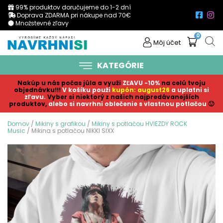
99% produktov doručujeme do 1-2 dní
Doprava ZDARMA pri nákupe nad 70€
Množstevné zľavy
0
Môj účet
KATEGÓRIE
Nakúp u nás počas júla a využi
ZĽAVU -10%
na celú tvoju
objednávku!!!
V košíku p
ouži
kupón: august26
a uplatni si
zľavu.
Vyber si niektorý z našich najpredávanejších
produktov,
alebo si navrhni oblečenie s vlastnou potlačou
🙂
Domov
/
Mikiny s grafikou
/
Mikiny s potlačou HVIEZDY ROCK
Music
/ Mikina s potlačou NIKKI SIXX