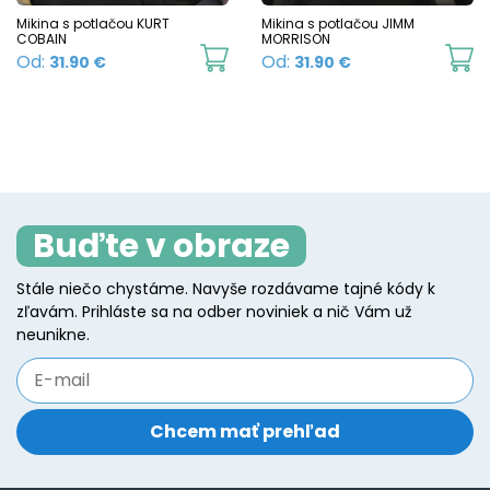
chosen
c
Mikina s potlačou KURT
Mikina s potlačou JIMM
COBAIN
MORRISON
on
o
This
Th
Od:
Od:
31.90
€
31.90
€
the
t
product
p
product
p
has
h
page
p
multiple
mu
variants.
va
The
T
Buďte v obraze
options
o
may
m
Stále niečo chystáme. Navyše rozdávame tajné kódy k
be
b
zľavám. Prihláste sa na odber noviniek a nič Vám už
chosen
c
neunikne.
on
o
the
t
product
p
page
p