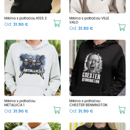
on
the
product
Mikina s potlačou KISS 2
Mikina s potlačou VILLE
This
VALO
Od:
31.90
€
page
Th
Od:
31.90
€
product
p
has
h
multiple
mu
variants.
va
The
T
options
o
may
m
be
b
chosen
c
Mikina s potlačou
Mikina s potlačou
on
METALLICA 1
CHESTER BENNINGTON
o
This
Th
Od:
Od:
31.90
€
31.90
€
the
t
product
p
product
p
has
h
page