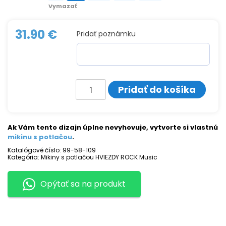
Vymazať
31.90
€
Pridať poznámku
množstvo
Pridať do košíka
Mikina
s
potlačou
ROXETTE
Ak Vám tento dizajn úplne nevyhovuje, vytvorte si vlastnú
mikinu s potlačou
.
Katalógové číslo:
99-58-109
Kategória:
Mikiny s potlačou HVIEZDY ROCK Music
Opýtať sa na produkt