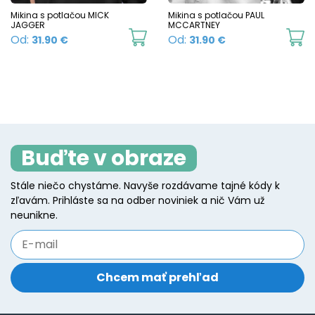
chosen
c
Mikina s potlačou MICK
Mikina s potlačou PAUL
JAGGER
MCCARTNEY
on
o
This
Th
Od:
Od:
31.90
€
31.90
€
the
t
product
p
product
p
has
h
page
p
multiple
mu
variants.
va
The
T
Buďte v obraze
options
o
may
m
Stále niečo chystáme. Navyše rozdávame tajné kódy k
be
b
zľavám. Prihláste sa na odber noviniek a nič Vám už
chosen
c
neunikne.
on
o
the
t
product
p
page
p