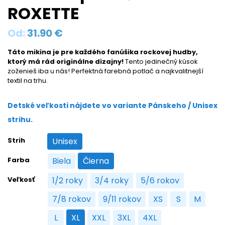
ROXETTE
Od:
31.90
€
Táto mikina je pre každého fanúšika rockovej hudby,
ktorý má rád originálne dizajny!
Tento jedinečný kúsok
zoženieš iba u nás! Perfektná farebná potlač a najkvalitnejší
textil na trhu.
Detské veľkosti nájdete vo variante Pánskeho / Unisex
strihu.
Strih
Unisex
Unisex
Farba
Biela
Čierna
Biela
Čierna
Veľkosť
1/2 roky
3/4 roky
5/6 rokov
1/2 roky
3/4 roky
5/6 rokov
7/8 rokov
9/11 rokov
XS
S
M
7/8 rokov
9/11 rokov
XS
S
M
L
XL
XXL
3XL
4XL
L
XL
XXL
3XL
4XL