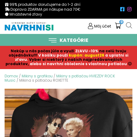
99% produktov doručujeme do 1-2 dní
Doprava ZDARMA pri nákupe nad 70€
Množstevné zľavy
0
Môj účet
KATEGÓRIE
Nakúp u nás počas júla a využi
ZĽAVU -10%
na celú tvoju
objednávku!!!
V košíku p
ouži
kupón: august26
a uplatni si
zľavu.
Vyber si niektorý z našich najpredávanejších
produktov,
alebo si navrhni oblečenie s vlastnou potlačou
🙂
Domov
/
Mikiny s grafikou
/
Mikiny s potlačou HVIEZDY ROCK
Music
/ Mikina s potlačou ROXETTE