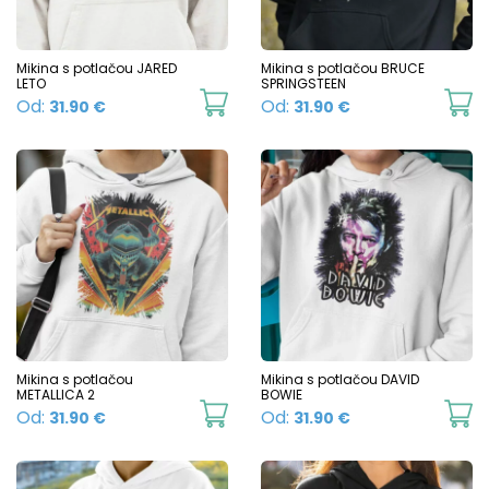
on
the
product
Mikina s potlačou JARED
Mikina s potlačou BRUCE
LETO
SPRINGSTEEN
page
This
Th
Od:
Od:
31.90
€
31.90
€
product
p
has
h
multiple
mu
variants.
va
The
T
options
o
may
m
be
b
chosen
c
Mikina s potlačou
Mikina s potlačou DAVID
METALLICA 2
BOWIE
on
o
This
Th
Od:
Od:
31.90
€
31.90
€
the
t
product
p
product
p
has
h