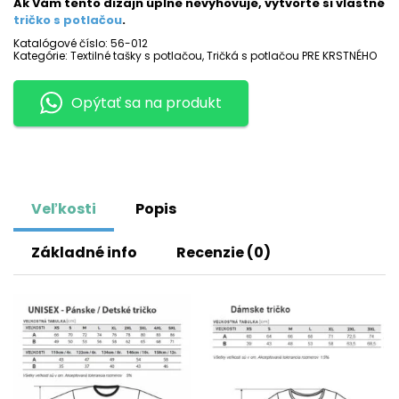
Ak Vám tento dizajn úplne nevyhovuje, vytvorte si vlastné
potlačou
tričko s potlačou
.
NAJLEPŠÍ
Katalógové číslo:
56-012
KRSTNÝ
Kategórie:
Textilné tašky s potlačou
,
Tričká s potlačou PRE KRSTNÉHO
Opýtať sa na produkt
Veľkosti
Popis
Základné info
Recenzie (0)