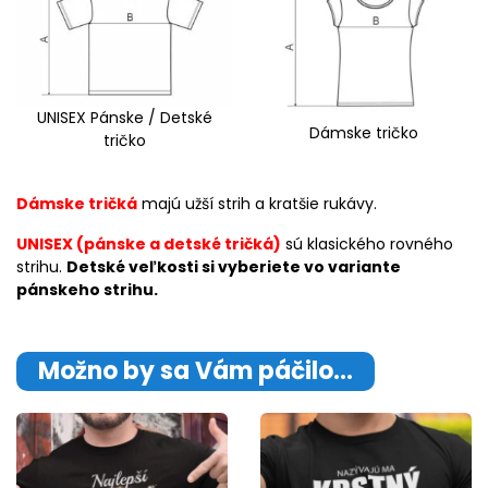
UNISEX Pánske / Detské
Dámske tričko
tričko
Dámske tričká
majú užší strih a kratšie rukávy.
UNISEX (pánske a detské tričká)
sú klasického rovného
strihu.
Detské veľkosti si vyberiete vo variante
pánskeho strihu.
Možno by sa Vám páčilo…