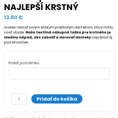
NAJLEPŠÍ KRSTNÝ
13.80
€
Urobte radosť svojim blízkym praktickým darčekom, ktorý môžu
nosiť všade.
Naša textilná nákupná taška pre krstného je
ideálny nápad, ako zabaliť a darovať darčeky
napríklad aj
pod stromček.
Pridať poznámku
množstvo
Pridať do košíka
Taška
s