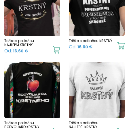
Tričko s potlačou
Tričko s potlačou KRSTNÝ
NAJLEPŠÍ KRSTNÝ
Th
Od:
16.60
€
This
Od:
16.60
€
p
product
h
has
mu
multiple
va
variants.
T
The
o
options
m
may
b
be
c
chosen
Tričko s potlačou
Tričko s potlačou
o
BODYGUARD KRSTNÝ
NAJLEPŠÍ KRSTNÝ