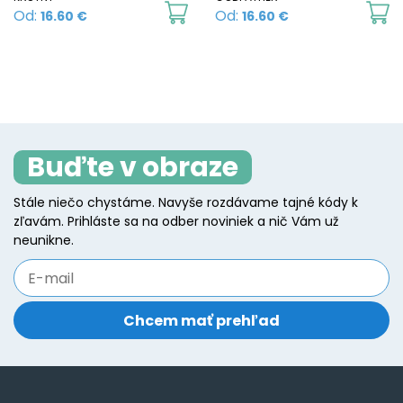
This
Th
Od:
Od:
16.60
€
16.60
€
product
p
has
h
multiple
mu
variants.
va
The
T
Buďte v obraze
options
o
may
m
Stále niečo chystáme. Navyše rozdávame tajné kódy k
be
b
zľavám. Prihláste sa na odber noviniek a nič Vám už
chosen
c
neunikne.
on
o
the
t
product
p
page
p