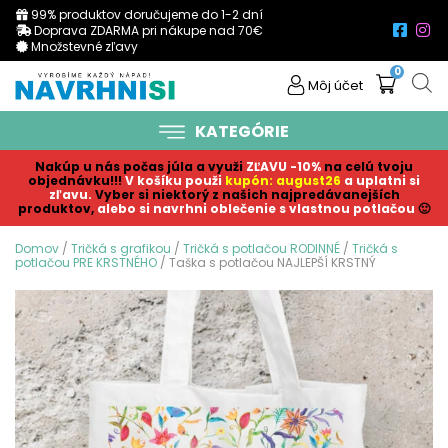
99% produktov doručujeme do 1-2 dní
Doprava ZDARMA pri nákupe nad 70€
Množstevné zľavy
0
Môj účet
KATEGÓRIE
Nakúp u nás počas júla a využi
ZĽAVU -10%
na celú tvoju
objednávku!!!
V košíku p
ouži
kupón: august26
a uplatni si
zľavu.
Vyber si niektorý z našich najpredávanejších
produktov,
alebo si navrhni oblečenie s vlastnou potlačou
🙂
Domov
/
Tričká s grafikou
/
Tričká s potlačou RODINNÉ
/
Tričká s
potlačou PRE KRSTNÉHO
/ Taška s potlačou NAJLEPŠÍ KRSTNÝ