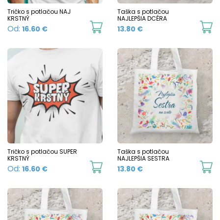
product
p
Tričko s potlačou NAJ
Taška s potlačou
KRSTNÝ
NAJLEPŠIA DCÉRA
page
p
This
Od:
16.60
€
13.80
€
product
has
multiple
variants.
The
options
may
be
chosen
Tričko s potlačou SUPER
Taška s potlačou
KRSTNÝ
NAJLEPŠIA SESTRA
on
This
Od:
16.60
€
13.80
€
the
product
product
has
page
multiple