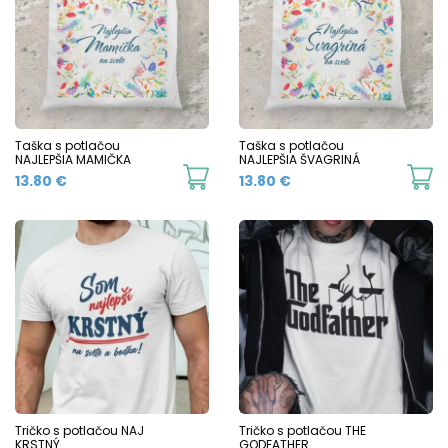
variants.
The
options
may
be
chosen
Taška s potlačou
Taška s potlačou
NAJLEPŠIA MAMIČKA
NAJLEPŠIA ŠVAGRINÁ
on
13.80
€
13.80
€
the
product
page
Tričko s potlačou NAJ
Tričko s potlačou THE
KRSTNÝ
GODFATHER