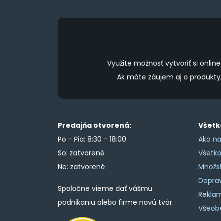
the
product
page
Využite možnosť vytvoriť si onl
Ak máte záujem aj o produkt
Predajňa otvorená:
Všetk
Po - Pia: 8:30 - 18:00
Ako na
So: zatvorené
Všetk
Ne: zatvorené
Množs
Doprav
Spoločne vieme dať vášmu
Rekla
podnikaniu alebo firme novú tvár.
Všeob