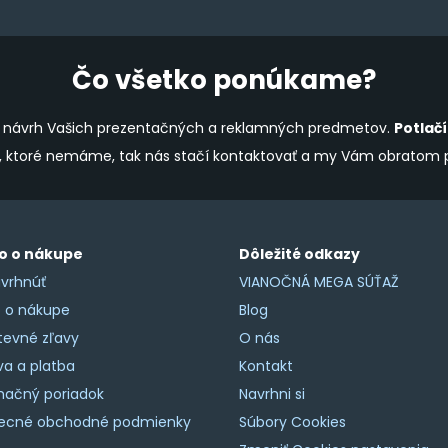
product
page
Čo všetko ponúkame?
ine návrh Vašich prezentačných a reklamných predmetov.
Potlač
y, ktoré nemáme, tak nás stačí kontaktovať a my Vám obratom
o o nákupe
Dôležité odkazy
vrhnúť
VIANOČNÁ MEGA SÚŤAŽ
o o nákupe
Blog
tevné zľavy
O nás
a a platba
Kontakt
mačný poriadok
Navrhni si
ecné obchodné podmienky
Súbory Cookies