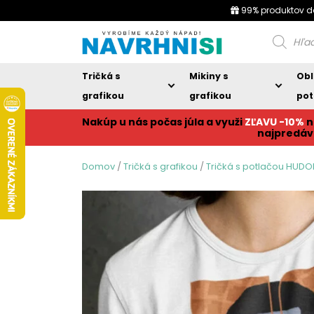
99% produktov d
Products
search
Tričká s
Mikiny s
Obl
grafikou
grafikou
pot
Nakúp u nás počas júla a využi
ZĽAVU -10%
n
najpredáv
Domov
/
Tričká s grafikou
/
Tričká s potlačou HUD