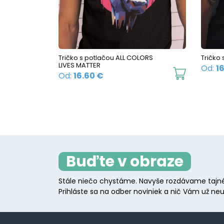
be
chosen
on
the
Tričko s potlačou ALL COLORS
Tričko 
product
LIVES MATTER
Od:
1
This
page
Od:
16.60
€
product
has
multiple
variants.
The
Buďte v obraze
options
may
Stále niečo chystáme. Navyše rozdávame tajné
be
Prihláste sa na odber noviniek a nič Vám už neu
chosen
on