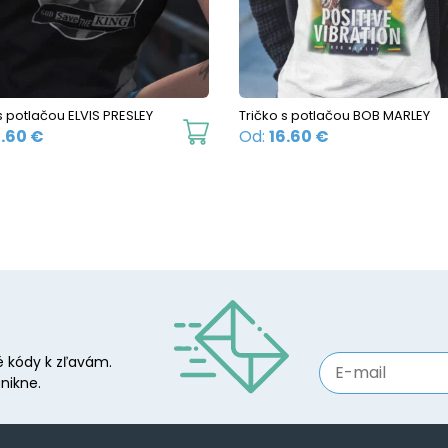
be
chosen
on
the
s potlačou ELVIS PRESLEY
Tričko s potlačou BOB MARLEY
product
This
6.60
€
Od:
16.60
€
page
product
has
multiple
variants.
The
options
may
be
 kódy k zľavám.
chosen
nikne.
on
the