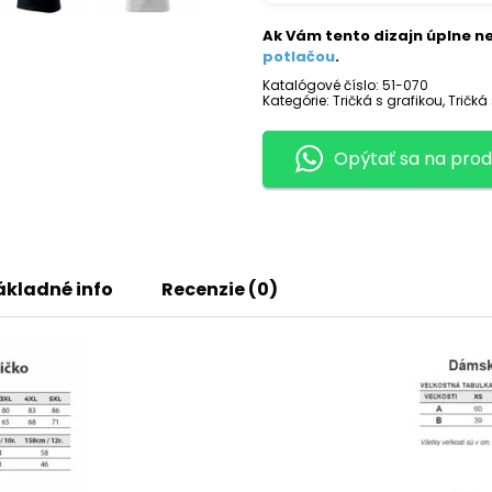
50
CENT
Ak Vám tento dizajn úplne ne
potlačou
.
Katalógové číslo:
51-070
Kategórie:
Tričká s grafikou
,
Tričká
Opýtať sa na prod
ákladné info
Recenzie (0)