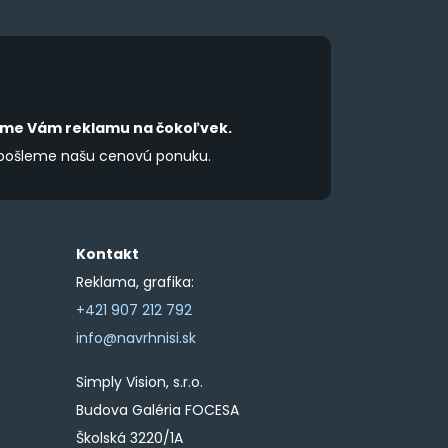
the
product
product
page
page
íme Vám reklamu na čokoľvek.
 pošleme našu cenovú ponuku.
Kontakt
Reklama, grafika:
+421 907 212 792
info@navrhnisi.sk
Simply Vision, s.r.o.
Budova Galéria FOCESA
Školská 3220/1A