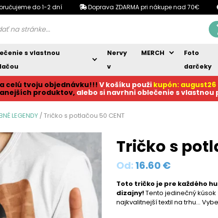
oručujeme do 1-2 dní
Doprava ZDARMA pri nákupe nad 70€
ečenie s vlastnou
Nervy
MERCH
Foto
lačou
v
darčeky
a celú tvoju objednávku!!!
V košíku p
ouži
kupón: august26
anejších produktov,
alebo si navrhni oblečenie s vlastnou
OBNÉ LEGENDY
/ Tričko s potlačou 50 CENT
Tričko s pot
Od:
16.60
€
Toto tričko je pre každého h
dizajny!
Tento jedinečný kúsok 
najkvalitnejší textil na trhu… Vy