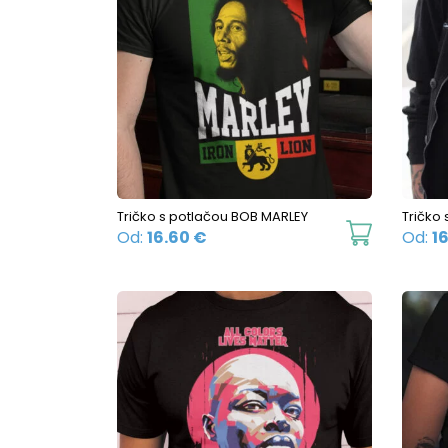
Tričko s potlačou BOB MARLEY
Tričko 
This
Od:
16.60
€
Od:
1
product
has
multiple
variants.
The
options
may