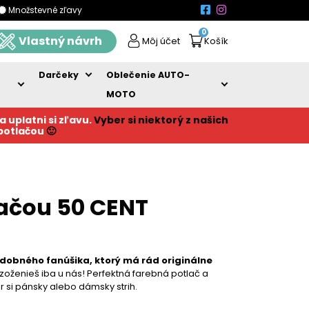
Množstevné zľavy
0
Vlastný návrh
Môj účet
Košík
Darčeky
Oblečenie AUTO-
MOTO
a uplatni si zľavu.
Vyber si niektorý z našich
 potlačou
🙂
lačou 50 CENT
udobného fanúšika, ktorý má rád originálne
zoženieš iba u nás! Perfektná farebná potlač a
ber si pánsky alebo dámsky strih.