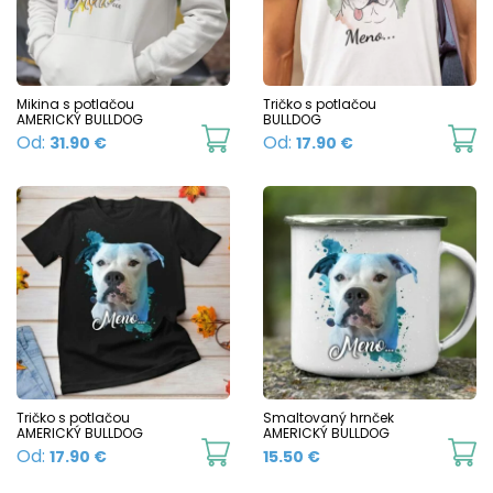
Mikina s potlačou
Tričko s potlačou
AMERICKÝ BULLDOG
BULLDOG
This
Th
Od:
Od:
31.90
€
17.90
€
product
p
has
h
multiple
mu
variants.
va
The
T
options
o
may
m
be
b
chosen
c
Tričko s potlačou
Smaltovaný hrnček
AMERICKÝ BULLDOG
AMERICKÝ BULLDOG
on
o
This
Th
Od:
17.90
€
15.50
€
the
t
product
p