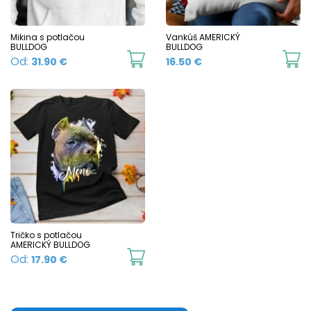
be
b
chosen
c
Mikina s potlačou
Vankúš AMERICKÝ
BULLDOG
BULLDOG
on
o
This
Od:
31.90
€
16.50
€
the
t
product
product
p
has
page
p
multiple
variants.
The
options
may
be
chosen
Tričko s potlačou
AMERICKÝ BULLDOG
on
This
Od:
17.90
€
the
product
product
has