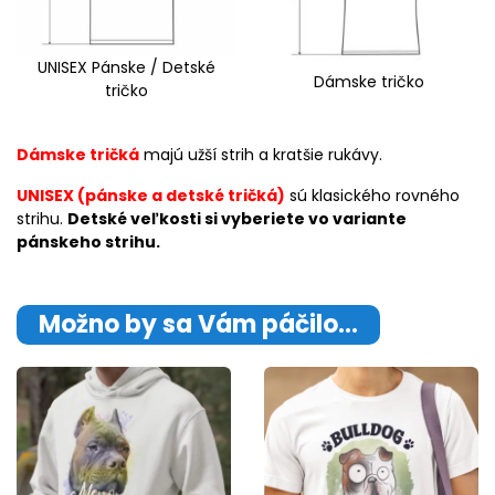
UNISEX Pánske / Detské
Dámske tričko
tričko
Dámske tričká
majú užší strih a kratšie rukávy.
UNISEX (pánske a detské tričká)
sú klasického rovného
strihu.
Detské veľkosti si vyberiete vo variante
pánskeho strihu.
Možno by sa Vám páčilo…