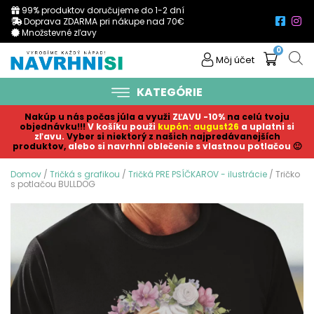
99% produktov doručujeme do 1-2 dní
Doprava ZDARMA pri nákupe nad 70€
Množstevné zľavy
0
Môj účet
KATEGÓRIE
Nakúp u nás počas júla a využi
ZĽAVU -10%
na celú tvoju
objednávku!!!
V košíku p
ouži
kupón: august26
a uplatni si
zľavu.
Vyber si niektorý z našich najpredávanejších
produktov,
alebo si navrhni oblečenie s vlastnou potlačou
🙂
Domov
/
Tričká s grafikou
/
Tričká PRE PSÍČKAROV - ilustrácie
/ Tričko
s potlačou BULLDOG