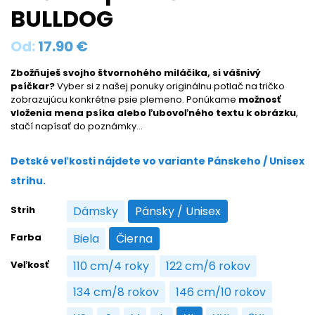
BULLDOG
Od:
17.90
€
Zbožňuješ svojho štvornohého miláčika, si vášnivý
psíčkar?
Vyber si z našej ponuky originálnu potlač na tričko
zobrazujúcu konkrétne psie plemeno. Ponúkame
možnosť
vloženia mena psíka alebo ľubovoľného textu k obrázku
,
stačí napísať do poznámky…
Detské veľkosti nájdete vo variante Pánskeho / Unisex
strihu.
Strih
Dámsky
Pánsky / Unisex
Dámsky
Pánsky / Unisex
Farba
Biela
Čierna
Biela
Čierna
Veľkosť
110 cm/4 roky
122 cm/6 rokov
110 cm/4 roky
122 cm/6 rokov
134 cm/8 rokov
146 cm/10 rokov
134 cm/8 rokov
146 cm/10 rokov