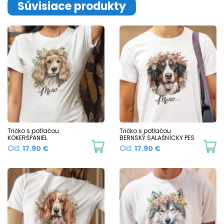
page
multiple
Súvisiace produkty
variants.
The
options
may
be
chosen
on
the
product
Tričko s potlačou
Tričko s potlačou
KOKERŠPANIEL
BERNSKÝ SALAŠNÍCKY PES
page
This
Th
Od:
Od:
17.90
€
17.90
€
product
p
has
h
multiple
mu
variants.
va
The
T