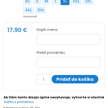
XS
S
M
L
XL
XXL
3XL
XS
S
M
L
XL
XXL
3XL
4XL
5XL
4XL
5XL
Vymazať
17.90
€
Doplň meno:
Pridať poznámku
množstvo
Pridať do košíka
Tričko
s
potlačou
BULLDOG
Ak Vám tento dizajn úplne nevyhovuje, vytvorte si vlastné
tričko s potlačou
.