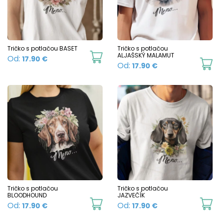
options
o
may
m
be
b
chosen
c
Tričko s potlačou BASET
Tričko s potlačou
This
ALJAŠSKÝ MALAMUT
Od:
17.90
€
on
o
Th
Od:
17.90
€
product
the
t
p
has
product
p
h
multiple
page
p
mu
variants.
va
The
T
options
o
may
m
be
b
chosen
c
Tričko s potlačou
Tričko s potlačou
on
BLOODHOUND
JAZVEČÍK
o
This
Th
Od:
Od:
17.90
€
17.90
€
the
t
product
p