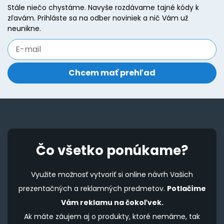
be
Stále niečo chystáme. Navyše rozdávame tajné kódy k
b
zľavám. Prihláste sa na odber noviniek a nič Vám už
chosen
c
neunikne.
on
o
the
t
product
p
page
p
Čo všetko ponúkame?
Využite možnosť vytvoriť si online návrh Vašich
prezentačných a reklamných predmetov.
Potlačíme
Vám reklamu na čokoľvek.
Ak máte záujem aj o produkty, ktoré nemáme, tak