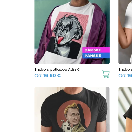
Tričko s potlačou ALBERT
Tričko
This
Od:
16.60
€
Od:
1
product
has
multiple
variants.
The
options
may