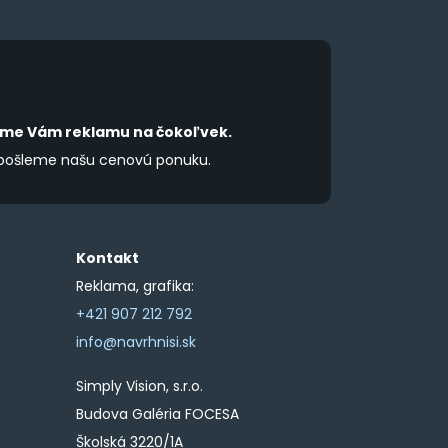
product
product
page
page
íme Vám reklamu na čokoľvek.
 pošleme našu cenovú ponuku.
Kontakt
Reklama, grafika:
+421 907 212 792
info@navrhnisi.sk
Simply Vision, s.r.o.
Budova Galéria FOCESA
Školská 3220/1A