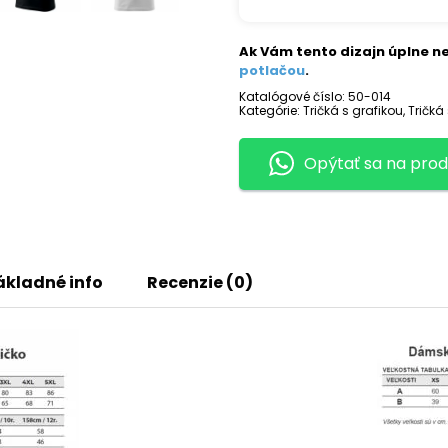
potlačou
CHAISAW
KILLER
Ak Vám tento dizajn úplne ne
potlačou
.
Katalógové číslo:
50-014
Kategórie:
Tričká s grafikou
,
Tričká
Opýtať sa na prod
ákladné info
Recenzie (0)