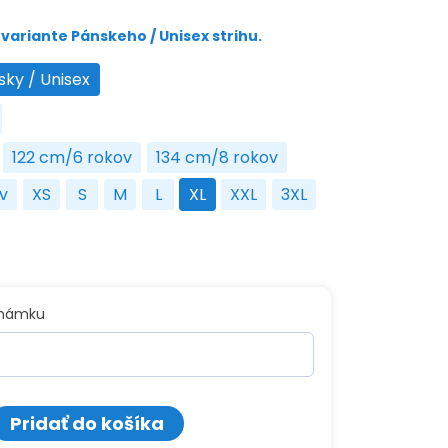
variante Pánskeho / Unisex strihu.
sky / Unisex
Pánsky / Unisex
na
122 cm/6 rokov
134 cm/8 rokov
roky
122 cm/6 rokov
134 cm/8 rokov
v
XS
S
M
L
XL
XXL
3XL
10 rokov
XS
S
M
L
XL
XXL
3XL
známku
o
Pridať do košíka