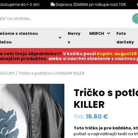
oručujeme do 1-2 dní
Doprava ZDARMA pri nákupe nad 70€
ečenie s vlastnou
Nervy
MERCH
Foto
lačou
v
darčeky
a celú tvoju objednávku!!!
V košíku p
ouži
kupón: august26
anejších produktov,
alebo si navrhni oblečenie s vlastnou
 DIZAJNY
/ Tričko s potlačou CHAISAW KILLER
Tričko s po
KILLER
Od:
16.60
€
Toto tričko je pre každého, k
potlač a najkvalitnejší textil na