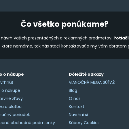
the
product
page
Čo všetko ponúkame?
ine návrh Vašich prezentačných a reklamných predmetov.
Potlač
y, ktoré nemáme, tak nás stačí kontaktovať a my Vám obratom
o o nákupe
Dôležité odkazy
vrhnúť
VIANOČNÁ MEGA SÚŤAŽ
o o nákupe
Blog
tevné zľavy
O nás
a a platba
Kontakt
mačný poriadok
Navrhni si
ecné obchodné podmienky
Súbory Cookies