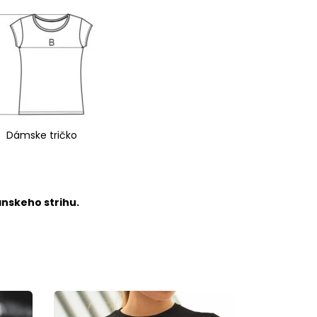
Dámske tričko
ánskeho strihu.