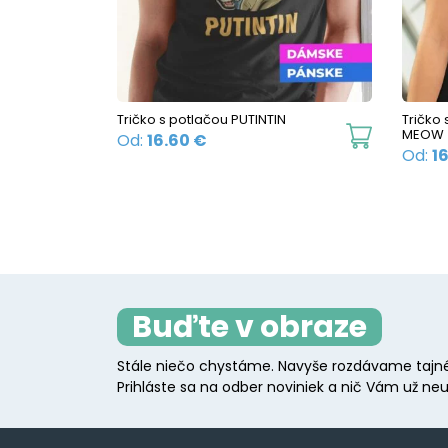
be
chosen
on
the
Tričko s potlačou PUTINTIN
Tričko
This
MEOW
product
Od:
16.60
€
Od:
1
product
page
has
multiple
variants.
The
options
Buďte v obraze
may
be
Stále niečo chystáme. Navyše rozdávame tajné
chosen
Prihláste sa na odber noviniek a nič Vám už neu
on
the