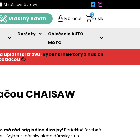
Množstevné zľavy
0
Vlastný návrh
Môj účet
Košík
Darčeky
Oblečenie AUTO-
MOTO
a uplatni si zľavu.
Vyber si niektorý z našich
 potlačou
🙂
tlačou CHAISAW
to má rád originálne dizajny!
Perfektná farebná
 trhu… Vyber si pánsky alebo dámsky strih.