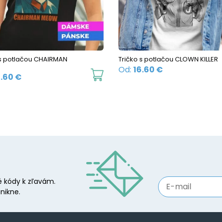
be
chosen
on
the
 s potlačou CHAIRMAN
Tričko s potlačou CLOWN KILLER
product
Od:
16.60
€
This
6.60
€
page
product
has
multiple
variants.
The
options
may
 kódy k zľavám.
be
nikne.
chosen
on