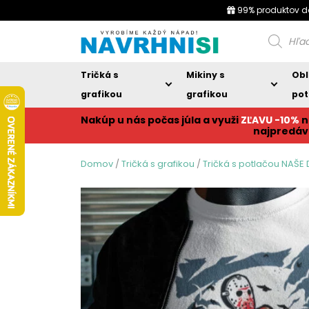
99% produktov d
Products
search
Tričká s
Mikiny s
Obl
grafikou
grafikou
pot
Nakúp u nás počas júla a využi
ZĽAVU -10%
n
najpredáv
Domov
/
Tričká s grafikou
/
Tričká s potlačou NAŠE