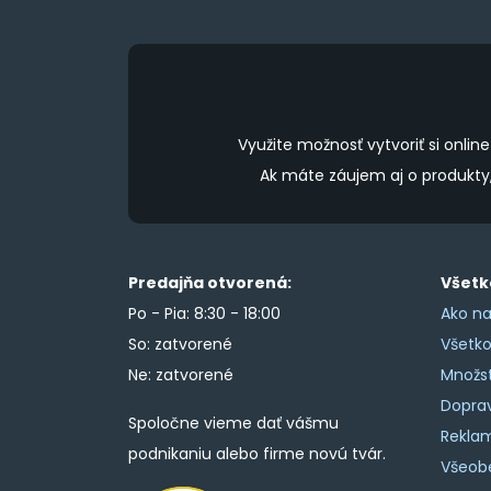
product
page
Využite možnosť vytvoriť si onl
Ak máte záujem aj o produkt
Predajňa otvorená:
Všetk
Po - Pia: 8:30 - 18:00
Ako na
So: zatvorené
Všetk
Ne: zatvorené
Množs
Doprav
Spoločne vieme dať vášmu
Rekla
podnikaniu alebo firme novú tvár.
Všeob