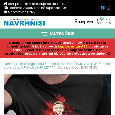
99% produktov doručujeme do 1-2 dní
Doprava ZDARMA pri nákupe nad 70€
Množstevné zľavy
0
Môj účet
KATEGÓRIE
Nakúp u nás počas júla a využi
ZĽAVU -10%
na celú tvoju
objednávku!!!
V košíku p
ouži
kupón: august26
a uplatni si
zľavu.
Vyber si niektorý z našich najpredávanejších
produktov,
alebo si navrhni oblečenie s vlastnou potlačou
🙂
Domov
/
Tričká s grafikou
/
Tričká s potlačou ŠPORTOVÉ TÍMY
/
Tričká
s potlačou FUTBALOVÉ HVIEZDY
/ Tričko s potlačou DANI OLMO