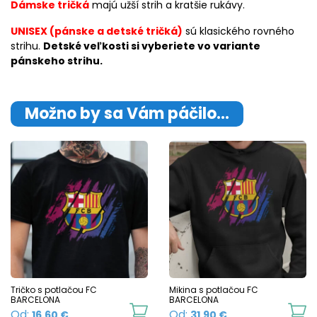
Dámske tričká
majú užší strih a kratšie rukávy.
UNISEX (pánske a detské tričká)
sú klasického rovného
strihu.
Detské veľkosti si vyberiete vo variante
pánskeho strihu.
Možno by sa Vám páčilo…
Tričko s potlačou FC
Mikina s potlačou FC
BARCELONA
BARCELONA
This
Th
Od:
Od:
16.60
€
31.90
€