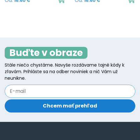
Od:
Od:
16.60
€
16.60
€
the
t
product
p
product
p
has
h
page
p
multiple
mu
variants.
va
The
T
Buďte v obraze
options
o
may
m
Stále niečo chystáme. Navyše rozdávame tajné kódy k
be
b
zľavám. Prihláste sa na odber noviniek a nič Vám už
chosen
c
neunikne.
on
o
the
t
product
p
page
p