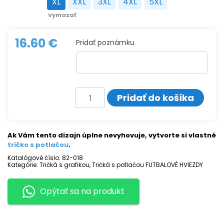
XL
XXL
3XL
4XL
5XL
XL
XXL
3XL
4XL
5XL
Vymazať
16.60
€
Pridať poznámku
množstvo
Pridať do košíka
Tričko
s
potlačou
DANI
OLMO
Ak Vám tento dizajn úplne nevyhovuje, vytvorte si vlastné
tričko s potlačou
.
Katalógové číslo:
82-018
Kategórie:
Tričká s grafikou
,
Tričká s potlačou FUTBALOVÉ HVIEZDY
Opýtať sa na produkt