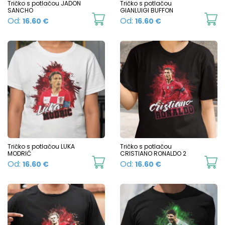
product
Tričko s potlačou JADON
Tričko s potlačou
SANCHO
GIANLUIGI BUFFON
page
This
Th
Od:
Od:
16.60
€
16.60
€
product
p
has
h
multiple
mu
variants.
va
The
T
options
o
may
m
be
b
chosen
c
Tričko s potlačou LUKA
Tričko s potlačou
MODRIĆ
CRISTIANO RONALDO 2
on
o
This
Th
Od:
Od:
16.60
€
16.60
€
the
t
product
p
product
p
has
h
page
p
multiple
mu
variants.
va