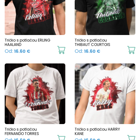
The
T
options
o
may
m
be
b
chosen
c
Tričko s potlačou ERLING
Tričko s potlačou
HAALAND
THIBAUT COURTOIS
on
o
This
Th
Od:
Od:
16.60
€
16.60
€
the
t
product
p
product
p
has
h
page
p
multiple
mu
variants.
va
The
T
options
o
may
m
be
b
chosen
c
Tričko s potlačou
Tričko s potlačou HARRY
FERNANDO TORRES
KANE
on
o
This
Th