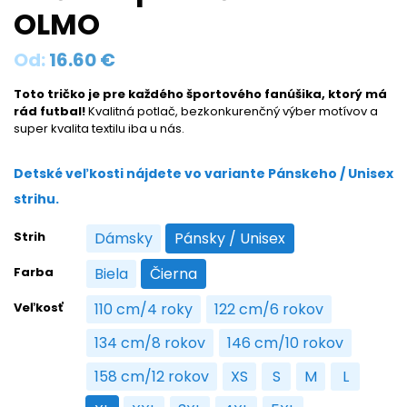
OLMO
Od:
16.60
€
Toto tričko je pre každého športového fanúšika, ktorý má
rád futbal!
Kvalitná potlač, bezkonkurenčný výber motívov a
super kvalita textilu iba u nás.
Detské veľkosti nájdete vo variante Pánskeho / Unisex
strihu.
Strih
Dámsky
Pánsky / Unisex
Dámsky
Pánsky / Unisex
Farba
Biela
Čierna
Biela
Čierna
Veľkosť
110 cm/4 roky
122 cm/6 rokov
110 cm/4 roky
122 cm/6 rokov
134 cm/8 rokov
146 cm/10 rokov
134 cm/8 rokov
146 cm/10 rokov
158 cm/12 rokov
XS
S
M
L
158 cm/12 rokov
XS
S
M
L