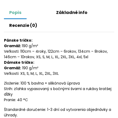
Popis
Základné info
Recenzie (0)
Pánske tričko:
Gramáž:
190 g/m²
Veľkosti: 110cm – 4roky, 122cm – 6rokov, 134cm – 8rokov,
146cm – 10rokov, XS, S, M, L, XL, 2XL, 3XL, 4xl, 5xl
Dámske tričko:
Gramáž:
190 g/m²
Veľkosti: XS, S, M, L, XL, 2XL, 3XL
Zloženie: 100 % bavlna + silikónová úprava
Strih: zľahka vypasovaný s bočnými švami a rukávy kratšej
dĺžky
Pranie: 40 °C
Štandardné doručenie: 1-3 dní od vytvorenia objednávky a
úhrady.