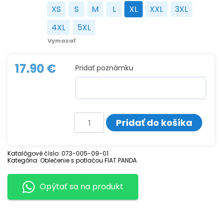
XS
S
M
L
XL
XXL
3XL
XS
S
M
L
XL
XXL
3XL
4XL
5XL
4XL
5XL
Vymazať
17.90
€
Pridať poznámku
množstvo
Pridať do košíka
Tričko
s
potlačou
FIAT
Katalógové číslo:
073-005-09-01
PANDA
Kategória:
Oblečenie s potlačou FIAT PANDA
-
MY
LOVE
Opýtať sa na produkt