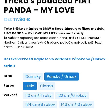
Tričko s potlačou FIAT
PANDA – MY LOVE
Od:
17.90
€
Toto tričko s nápisom BMW a špeciálnou grafikou modelu
FIAT PANDA – MY LOVE, MY LIFE musí mať každý
fanúšik!
Objednaj pre seba alebo daruj
tričko FIAT PANDA!
Nádherný dizajn, perfektná trvácna potlač a najkvalitnejší textil
na trhu… Iba u nás!
Detské veľkosti nájdete vo variante Pánskeho / Unisex
strihu.
Strih
Dámsky
Pánsky / Unisex
Dámsky
Pánsky / Unisex
Farba
Biela
Čierna
Biela
Čierna
Veľkosť
110 cm/4 roky
122 cm/6 rokov
110 cm/4 roky
122 cm/6 rokov
134 cm/8 rokov
146 cm/10 rokov
134 cm/8 rokov
146 cm/10 rokov