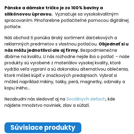
Pánske a dámske tričko je zo 100% bavlny a
silikónovou úpravou.
Vyznačuje sa vysokokvalitným
spracovaním. Plnofarebne potlačiteľné pomocou digitálnej
potlače.
Náš obchod ti ponúka široký sortiment darčekových a
reklamných predmetov s vlastnou potlačou.
Objednať si u
nás môžu jednotlivci ale aj firmy.
Bezpodmienečne
dbáme na kvalitu. U nás rozhodne nejde iba o potlač – naše
produkty sú vyrobené z materiálov vysokej kvality, ktoré
vydržia veľa vypraní a sú dokonalou alternatívou oblečenia,
ktoré môžeš kúpiť v značkových predajniach. Vybrať si
môžeš napríklad mikiny, tašky, perá, magnetky, odznaky a
kopu iného…
Nezabudni nás sledovať aj na
Sociálnych sieťach
, kde
nájdete množstvo noviniek, zliav a súťaží.
Súvisiace produkty