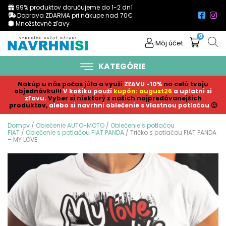
99% produktov doručujeme do 1-2 dní
Doprava ZDARMA pri nákupe nad 70€
Množstevné zľavy
0
Môj účet
KATEGÓRIE
Nakúp u nás počas júla a využi
ZĽAVU -10%
na celú tvoju
objednávku!!!
V košíku p
ouži
kupón: august26
a uplatni si
zľavu.
Vyber si niektorý z našich najpredávanejších
produktov,
alebo si navrhni oblečenie s vlastnou potlačou
🙂
Domov
/
Oblečenie AUTO-MOTO
/
Oblečenie s potlačou
FIAT
/
Oblečenie s potlačou FIAT PANDA
/ Tričko s potlačou FIAT PANDA
– MY LOVE