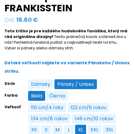
FRANKISSTEIN
Od:
16.60
€
Toto tričko je pre každého hudobného fanúšika, ktorý má
rád originálne dizajny!
Tento jedinečný kúsok zoženieš iba u
nás! Perfektná farebná potlač a najkvalitnejší textil na trhu…
Vyber si pánsky alebo dámsky strih.
Detské veľkosti nájdete vo variante Pánskeho / Unisex
strihu.
Strih
Dámsky
Pánsky / Unisex
Dámsky
Pánsky / Unisex
Farba
Biela
Čierna
Biela
Čierna
Veľkosť
110 cm/4 roky
122 cm/6 rokov
110 cm/4 roky
122 cm/6 rokov
134 cm/8 rokov
146 cm/10 rokov
134 cm/8 rokov
146 cm/10 rokov
XS
S
M
L
XL
XXL
3XL
XS
S
M
L
XL
XXL
3XL