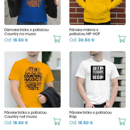
options
o
may
m
be
b
chosen
c
Dámske tričko s potlačou
Pánska mikina s
Country no music
potlačou HIP-HOP
on
o
This
Th
Od:
Od:
16.60
€
30.60
€
the
t
product
p
product
p
has
h
page
p
multiple
mu
variants.
va
The
T
options
o
may
m
be
b
chosen
c
Pánske tričko s potlačou
Pánske tričko s potlačou
Country not music
Rap
on
o
This
Th
Od:
Od:
16.60
€
16.60
€
the
t
product
p