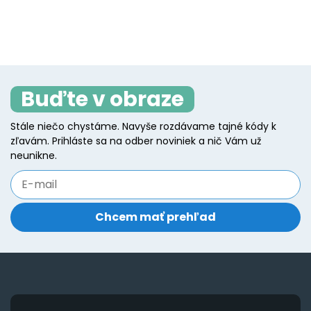
product
p
has
h
page
p
multiple
mu
variants.
va
The
T
Buďte v obraze
options
o
may
m
Stále niečo chystáme. Navyše rozdávame tajné kódy k
be
b
zľavám. Prihláste sa na odber noviniek a nič Vám už
chosen
c
neunikne.
on
o
the
t
product
p
page
p