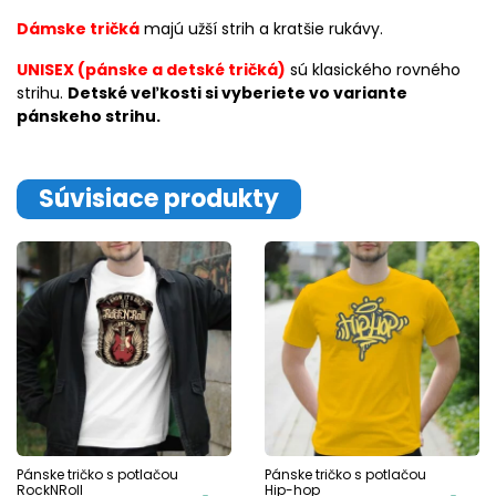
Dámske tričká
majú užší strih a kratšie rukávy.
UNISEX (pánske a detské tričká)
sú klasického rovného
strihu.
Detské veľkosti si vyberiete vo variante
pánskeho strihu.
Súvisiace produkty
Pánske tričko s potlačou
Pánske tričko s potlačou
RockNRoll
Hip-hop