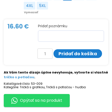
4XL
5XL
4XL
5XL
Vymazať
16.60
€
Pridať poznámku
množstvo
Pridať do košíka
Tričko
s
potlačou
FRANKISSTEIN
Ak Vám tento dizajn úplne nevyhovuje, vytvorte si vlastné
tričko s potlačou
.
Katalógové číslo:
53-009
Kategórie:
Tričká s grafikou
,
Tričká s potlačou - hudba
Opýtať sa na produkt