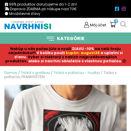
99% produktov doručujeme do 1-2 dní
Doprava ZDARMA pri nákupe nad 70€
Množstevné zľavy
0
Môj účet
KATEGÓRIE
Nakúp u nás počas júla a využi
ZĽAVU -10%
na celú tvoju
objednávku!!!
V košíku p
ouži
kupón: august26
a uplatni si
zľavu.
Vyber si niektorý z našich najpredávanejších
produktov,
alebo si navrhni oblečenie s vlastnou potlačou
🙂
Domov
/
Tričká s grafikou
/
Tričká s potlačou - hudba
/ Tričko s
potlačou FRANKISSTEIN