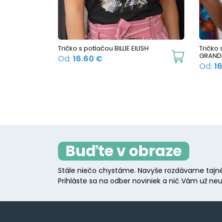
be
chosen
on
the
Tričko s potlačou BILLIE EILISH
Tričko
This
GRAND
product
Od:
16.60
€
Od:
1
product
page
has
multiple
variants.
The
options
Buďte v obraze
may
be
Stále niečo chystáme. Navyše rozdávame tajné
chosen
Prihláste sa na odber noviniek a nič Vám už neu
on
the