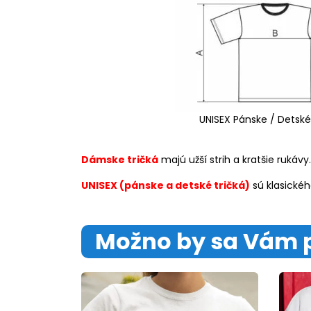
UNISEX Pánske / Detské
Dámske tričká
majú užší strih a kratšie rukávy.
UNISEX (pánske a detské tričká)
sú klasickéh
Možno by sa Vám 