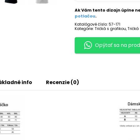
GRIMES
2
Ak Vám tento dizajn úplne ne
potlačou
.
Katalógové číslo:
57-171
Kategórie:
Tričká s grafikou
,
Tričká
Opýtať sa na prod
ákladné info
Recenzie (0)