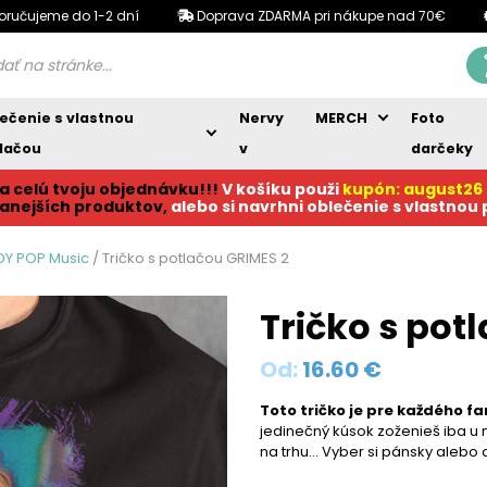
oručujeme do 1-2 dní
Doprava ZDARMA pri nákupe nad 70€
ečenie s vlastnou
Nervy
MERCH
Foto
lačou
v
darčeky
a celú tvoju objednávku!!!
V košíku p
ouži
kupón: august26
anejších produktov,
alebo si navrhni oblečenie s vlastnou
ZDY POP Music
/ Tričko s potlačou GRIMES 2
Tričko s pot
Od:
16.60
€
Toto tričko je pre každého fa
jedinečný kúsok zoženieš iba u ná
na trhu… Vyber si pánsky alebo 