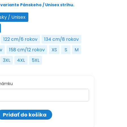
variante Pánskeho / Unisex strihu.
sky / Unisex
Pánsky / Unisex
na
122 cm/6 rokov
134 cm/8 rokov
roky
122 cm/6 rokov
134 cm/8 rokov
v
158 cm/12 rokov
XS
S
M
10 rokov
158 cm/12 rokov
XS
S
M
3XL
4XL
5XL
3XL
4XL
5XL
známku
o
Pridať do košíka