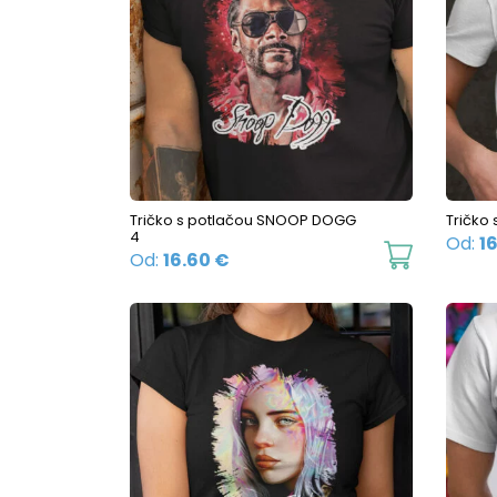
be
chosen
on
the
product
page
Tričko s potlačou SNOOP DOGG
Tričko
4
Od:
1
This
Od:
16.60
€
product
has
multiple
variants.
The
options
may