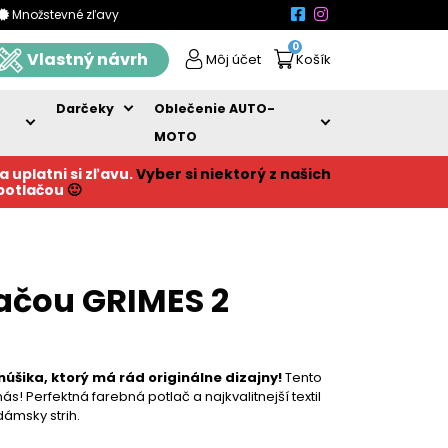
Množstevné zľavy
0
Vlastný návrh
Môj účet
Košík
Darčeky
Oblečenie AUTO-
MOTO
a uplatni si zľavu.
Vyber si niektorý z našich
 potlačou
🙂
lačou GRIMES 2
núšika, ktorý má rád originálne dizajny!
Tento
s! Perfektná farebná potlač a najkvalitnejší textil
dámsky strih.