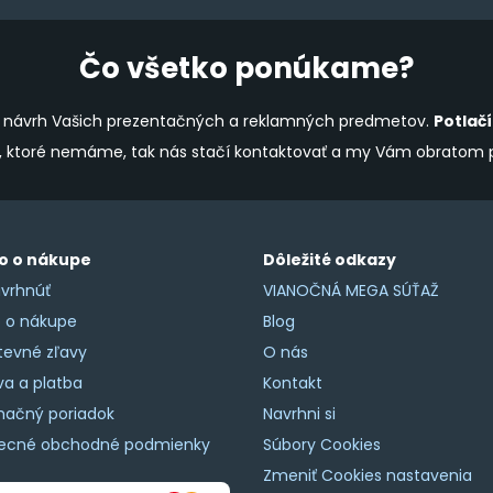
product
page
Čo všetko ponúkame?
ine návrh Vašich prezentačných a reklamných predmetov.
Potlač
y, ktoré nemáme, tak nás stačí kontaktovať a my Vám obratom
o o nákupe
Dôležité odkazy
vrhnúť
VIANOČNÁ MEGA SÚŤAŽ
o o nákupe
Blog
tevné zľavy
O nás
a a platba
Kontakt
mačný poriadok
Navrhni si
ecné obchodné podmienky
Súbory Cookies
Zmeniť Cookies nastavenia