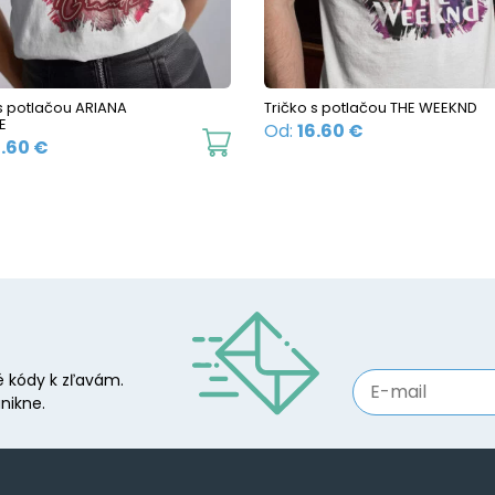
chosen
on
the
 s potlačou ARIANA
Tričko s potlačou THE WEEKND
product
E
Od:
16.60
€
This
page
6.60
€
product
has
multiple
variants.
The
options
may
 kódy k zľavám.
be
nikne.
chosen
on
the