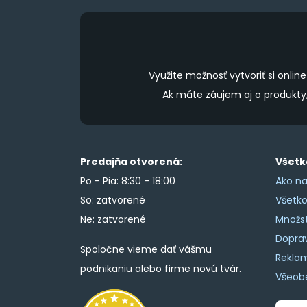
product
page
Využite možnosť vytvoriť si onl
Ak máte záujem aj o produkt
Predajňa otvorená:
Všetk
Po - Pia: 8:30 - 18:00
Ako na
So: zatvorené
Všetk
Ne: zatvorené
Množs
Doprav
Spoločne vieme dať vášmu
Rekla
podnikaniu alebo firme novú tvár.
Všeob