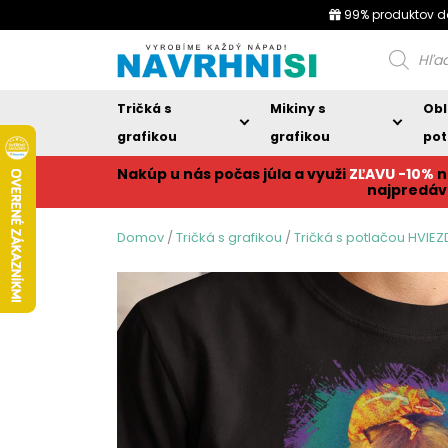
99% produktov d
Products
search
Tričká s
Mikiny s
Obl
grafikou
grafikou
pot
Nakúp u nás počas júla a využi
ZĽAVU -10%
n
najpredáv
Domov
/
Tričká s grafikou
/
Tričká s potlačou HVIE