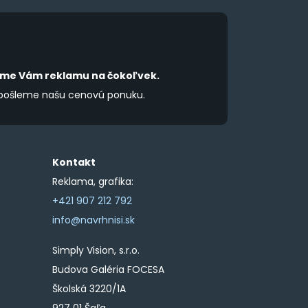
product
product
page
page
íme Vám reklamu na čokoľvek.
 pošleme našu cenovú ponuku.
Kontakt
Reklama, grafika:
+421 907 212 792
info@navrhnisi.sk
Simply Vision, s.r.o.
Budova Galéria FOCESA
Školská 3220/1A
927 01 Šaľa