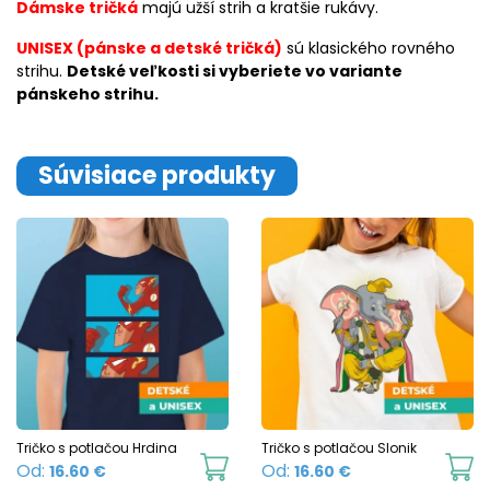
Dámske tričká
majú užší strih a kratšie rukávy.
UNISEX (pánske a detské tričká)
sú klasického rovného
strihu.
Detské veľkosti si vyberiete vo variante
pánskeho strihu.
Súvisiace produkty
Tričko s potlačou Hrdina
Tričko s potlačou Slonik
This
Th
Od:
Od:
16.60
€
16.60
€