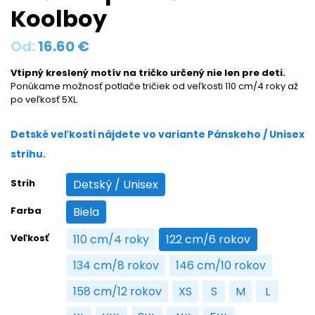
Koolboy
Od:
16.60
€
Vtipný kreslený motív na tričko určený nie len pre deti.
Ponúkame možnosť potlače tričiek od veľkosti 110 cm/4 roky až
po veľkosť 5XL.
Detské veľkosti nájdete vo variante Pánskeho / Unisex
strihu.
Strih
Detský / Unisex
Detský / Unisex
Farba
Biela
Biela
Veľkosť
110 cm/4 roky
122 cm/6 rokov
110 cm/4 roky
122 cm/6 rokov
134 cm/8 rokov
146 cm/10 rokov
134 cm/8 rokov
146 cm/10 rokov
158 cm/12 rokov
XS
S
M
L
158 cm/12 rokov
XS
S
M
L