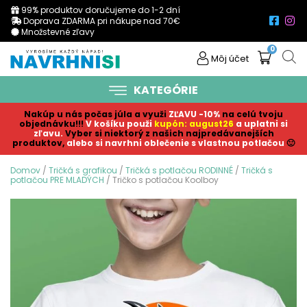
99% produktov doručujeme do 1-2 dní
Doprava ZDARMA pri nákupe nad 70€
Množstevné zľavy
0
Môj účet
KATEGÓRIE
Nakúp u nás počas júla a využi
ZĽAVU -10%
na celú tvoju
objednávku!!!
V košíku p
ouži
kupón: august26
a uplatni si
zľavu.
Vyber si niektorý z našich najpredávanejších
produktov,
alebo si navrhni oblečenie s vlastnou potlačou
🙂
Domov
/
Tričká s grafikou
/
Tričká s potlačou RODINNÉ
/
Tričká s
potlačou PRE MLADÝCH
/ Tričko s potlačou Koolboy