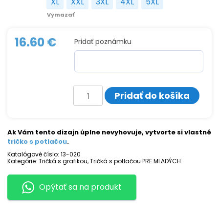
XL
XXL
3XL
4XL
5XL
XL
XXL
3XL
4XL
5XL
Vymazať
16.60
€
Pridať poznámku
množstvo
Pridať do košíka
Tričko
s
potlačou
Koolboy
Ak Vám tento dizajn úplne nevyhovuje, vytvorte si vlastné
tričko s potlačou
.
Katalógové číslo:
13-020
Kategórie:
Tričká s grafikou
,
Tričká s potlačou PRE MLADÝCH
Opýtať sa na produkt