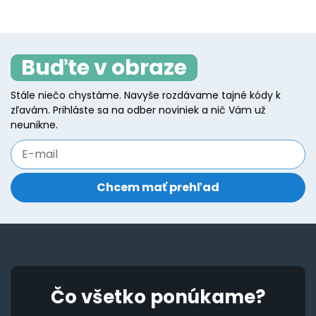
page
multiple
va
variants.
T
The
o
Buďte v obraze
options
m
may
b
Stále niečo chystáme. Navyše rozdávame tajné kódy k
be
zľavám. Prihláste sa na odber noviniek a nič Vám už
c
chosen
neunikne.
o
on
t
the
p
product
p
page
Čo všetko ponúkame?