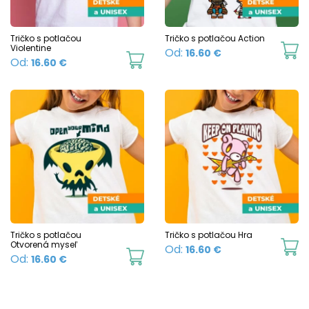
be
b
chosen
c
Tričko s potlačou
Tričko s potlačou Action
Violentine
Th
Od:
16.60
€
on
o
This
Od:
16.60
€
p
the
t
product
h
product
p
has
mu
page
p
multiple
va
variants.
T
The
o
options
m
may
b
be
c
chosen
Tričko s potlačou
Tričko s potlačou Hra
o
Otvorená myseľ
Th
Od:
16.60
€
on
This
Od:
16.60
€
t
p
the
product
p
h
product
has
p
mu