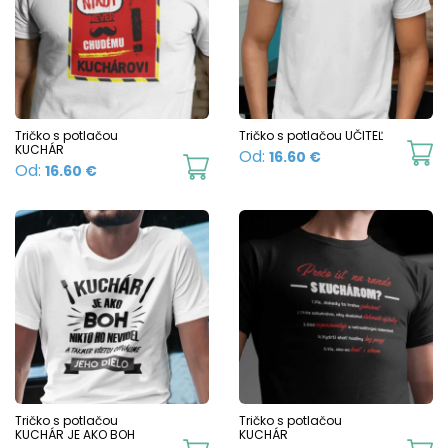
The
T
options
o
may
m
be
b
chosen
c
Tričko s potlačou
Tričko s potlačou UČITEĽ
KUCHÁR
Th
Od:
16.60
€
on
o
This
Od:
16.60
€
p
the
t
product
h
product
p
has
mu
page
p
multiple
va
variants.
T
The
o
options
m
may
b
be
c
chosen
Tričko s potlačou
Tričko s potlačou
o
KUCHÁR JE AKO BOH
KUCHÁR
on