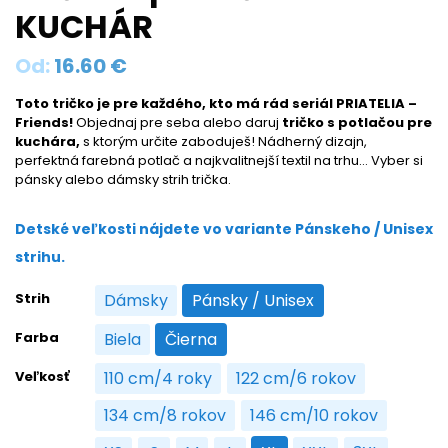
KUCHÁR
Od:
16.60
€
Toto tričko je pre každého, kto má rád seriál PRIATELIA –
Friends!
Objednaj pre seba alebo daruj
tričko s potlačou pre
kuchára,
s ktorým určite zaboduješ! Nádherný dizajn,
perfektná farebná potlač a najkvalitnejší textil na trhu… Vyber si
pánsky alebo dámsky strih trička.
Detské veľkosti nájdete vo variante Pánskeho / Unisex
strihu.
Strih
Dámsky
Pánsky / Unisex
Dámsky
Pánsky / Unisex
Farba
Biela
Čierna
Biela
Čierna
Veľkosť
110 cm/4 roky
122 cm/6 rokov
110 cm/4 roky
122 cm/6 rokov
134 cm/8 rokov
146 cm/10 rokov
134 cm/8 rokov
146 cm/10 rokov