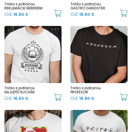
Tričko s potlačou
Tričko s potlačou
REKLAMÁCIE NEBERIEM
GASTRO GANGSTER
This
Th
Od:
Od:
16.60
€
16.60
€
product
p
has
h
multiple
mu
variants.
va
The
T
options
o
may
m
be
b
chosen
c
Tričko s potlačou
Tričko s potlačou
NAJLEPŠÍ KUCHÁR
PROFESOR
on
o
This
Th
Od:
Od:
16.60
€
16.60
€
the
t
product
p
product
p
has
h
page
p
multiple
mu
variants.
va