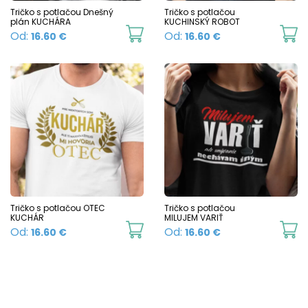
chosen
c
Tričko s potlačou Dnešný
Tričko s potlačou
plán KUCHÁRA
KUCHINSKÝ ROBOT
on
o
This
Th
Od:
Od:
16.60
€
16.60
€
the
t
product
p
product
p
has
h
page
p
multiple
mu
variants.
va
The
T
options
o
may
m
be
b
chosen
c
Tričko s potlačou OTEC
Tričko s potlačou
KUCHÁR
MILUJEM VARIŤ
on
o
This
Th
Od:
Od:
16.60
€
16.60
€
the
t
product
p
product
p
has
h
page
p
multiple
mu
variants.
va