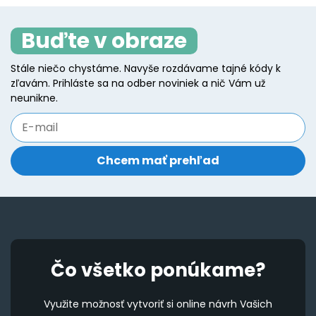
The
T
Buďte v obraze
options
o
may
m
Stále niečo chystáme. Navyše rozdávame tajné kódy k
be
b
zľavám. Prihláste sa na odber noviniek a nič Vám už
chosen
c
neunikne.
on
o
the
t
product
p
page
p
Čo všetko ponúkame?
Využite možnosť vytvoriť si online návrh Vašich