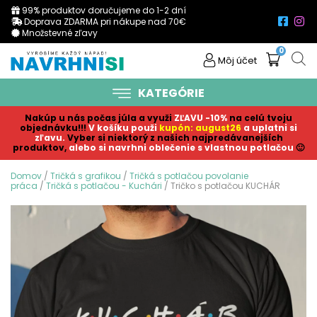
99% produktov doručujeme do 1-2 dní
Doprava ZDARMA pri nákupe nad 70€
Množstevné zľavy
0
Môj účet
KATEGÓRIE
Nakúp u nás počas júla a využi
ZĽAVU -10%
na celú tvoju
objednávku!!!
V košíku p
ouži
kupón: august26
a uplatni si
zľavu.
Vyber si niektorý z našich najpredávanejších
produktov,
alebo si navrhni oblečenie s vlastnou potlačou
🙂
Domov
/
Tričká s grafikou
/
Tričká s potlačou povolanie
práca
/
Tričká s potlačou - Kuchári
/ Tričko s potlačou KUCHÁR