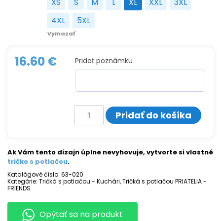
XS
S
M
L
XL
XXL
3XL
XS
S
M
L
XL
XXL
3XL
4XL
5XL
4XL
5XL
Vymazať
16.60
€
Pridať poznámku
množstvo
Pridať do košíka
Tričko
s
potlačou
KUCHÁR
Ak Vám tento dizajn úplne nevyhovuje, vytvorte si vlastné
tričko s potlačou
.
Katalógové číslo:
63-020
Kategórie:
Tričká s potlačou - Kuchári
,
Tričká s potlačou PRIATELIA -
FRIENDS
Opýtať sa na produkt