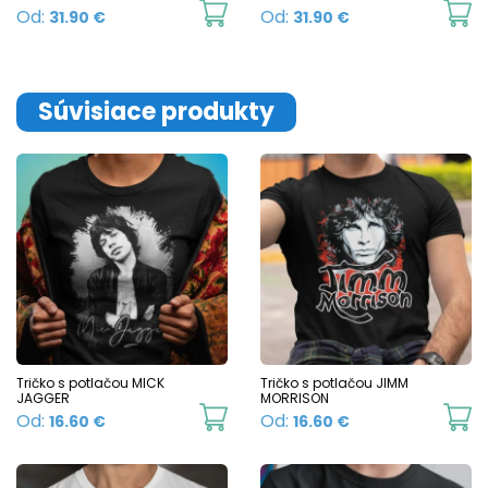
This
Th
Od:
Od:
31.90
€
31.90
€
product
p
has
h
multiple
mu
Súvisiace produkty
variants.
va
The
T
options
o
may
m
be
b
chosen
c
on
o
the
t
product
p
Tričko s potlačou MICK
Tričko s potlačou JIMM
JAGGER
MORRISON
page
p
This
Th
Od:
Od:
16.60
€
16.60
€
product
p
has
h