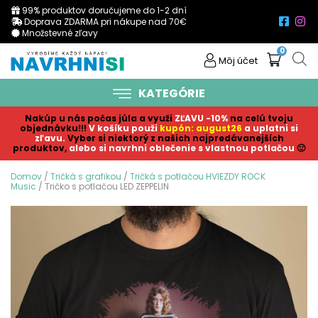
99% produktov doručujeme do 1-2 dní
Doprava ZDARMA pri nákupe nad 70€
Množstevné zľavy
0
Môj účet
KATEGÓRIE
Nakúp u nás počas júla a využi
ZĽAVU -10%
na celú tvoju
objednávku!!!
V košíku p
ouži
kupón: august26
a uplatni si
zľavu.
Vyber si niektorý z našich najpredávanejších
produktov,
alebo si navrhni oblečenie s vlastnou potlačou
🙂
Domov
/
Tričká s grafikou
/
Tričká s potlačou HVIEZDY ROCK
Music
/ Tričko s potlačou LED ZEPPELIN