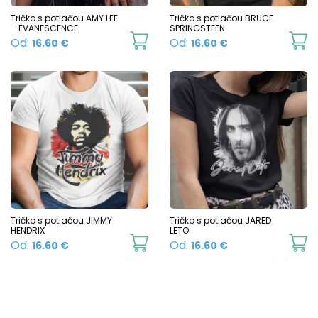
chosen
c
Tričko s potlačou AMY LEE
Tričko s potlačou BRUCE
– EVANESCENCE
SPRINGSTEEN
on
o
This
Th
Od:
Od:
16.60
€
16.60
€
the
t
product
p
product
p
has
h
page
p
multiple
mu
variants.
va
The
T
options
o
may
m
be
b
chosen
c
Tričko s potlačou JIMMY
Tričko s potlačou JARED
HENDRIX
LETO
on
o
This
Th
Od:
Od:
16.60
€
16.60
€
the
t
product
p
product
p
has
h
page
p
multiple
mu