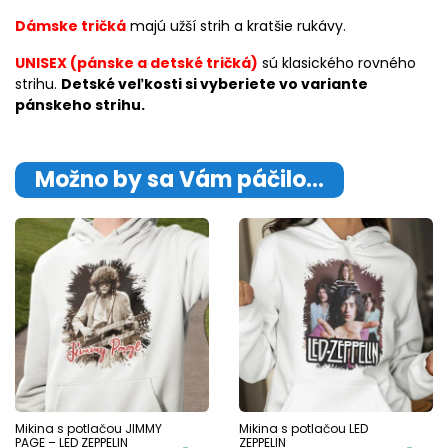
Dámske tričká
majú užší strih a kratšie rukávy.
UNISEX (pánske a detské tričká)
sú klasického rovného
strihu.
Detské veľkosti si vyberiete vo variante
pánskeho strihu.
Možno by sa Vám páčilo…
Mikina s potlačou JIMMY
Mikina s potlačou LED
PAGE – LED ZEPPELIN
ZEPPELIN