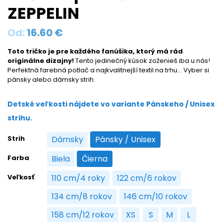
ZEPPELIN
Od:
16.60
€
Toto tričko je pre každého fanúšika, ktorý má rád
originálne dizajny!
Tento jedinečný kúsok zoženieš iba u nás!
Perfektná farebná potlač a najkvalitnejší textil na trhu… Vyber si
pánsky alebo dámsky strih.
Detské veľkosti nájdete vo variante Pánskeho / Unisex
strihu.
Strih
Dámsky
Pánsky / Unisex
Dámsky
Pánsky / Unisex
Farba
Biela
Čierna
Biela
Čierna
Veľkosť
110 cm/4 roky
122 cm/6 rokov
110 cm/4 roky
122 cm/6 rokov
134 cm/8 rokov
146 cm/10 rokov
134 cm/8 rokov
146 cm/10 rokov
158 cm/12 rokov
XS
S
M
L
158 cm/12 rokov
XS
S
M
L