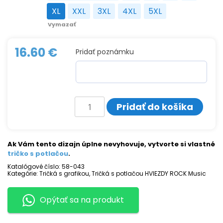
XL
XXL
3XL
4XL
5XL
XL
XXL
3XL
4XL
5XL
Vymazať
16.60
€
Pridať poznámku
množstvo
Pridať do košíka
Tričko
s
potlačou
LED
ZEPPELIN
Ak Vám tento dizajn úplne nevyhovuje, vytvorte si vlastné
tričko s potlačou
.
Katalógové číslo:
58-043
Kategórie:
Tričká s grafikou
,
Tričká s potlačou HVIEZDY ROCK Music
Opýtať sa na produkt