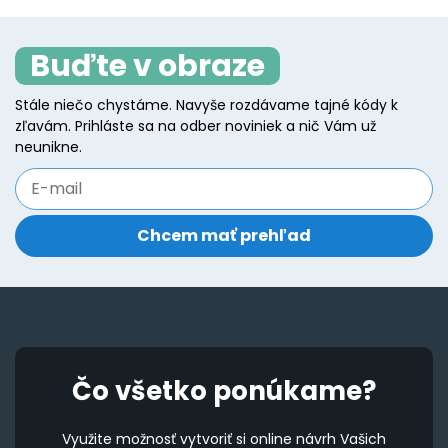
variants.
va
The
T
Buďte v obraze
options
o
may
m
Stále niečo chystáme. Navyše rozdávame tajné kódy k
be
b
zľavám. Prihláste sa na odber noviniek a nič Vám už
chosen
c
neunikne.
on
o
the
t
product
p
page
p
Čo všetko ponúkame?
Využite možnosť vytvoriť si online návrh Vašich