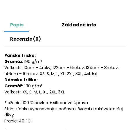
Popis
Základné info
Recenzie (0)
Pánske tričko:
Gramáž:
190 g/m²
Veľkosti: 110cm – 4roky, 122cm – 6rokov, 134cm – 8rokov,
146cm – 10rokov, XS, S, M, L, XL, 2XL, 3XL, 4xl, 5xl
Dámske tričko:
Gramáž:
190 g/m²
Veľkosti: XS, S, M, L, XL, 2XL, 3XL
Zloženie: 100 % bavlna + silikónová úprava
Strih: zľahka vypasovaný s bočnými švami a rukávy kratšej
dĺžky
Pranie: 40 °C