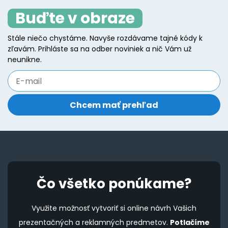
The
Buďte v obraze
options
may
Stále niečo chystáme. Navyše rozdávame tajné kódy k
be
zľavám. Prihláste sa na odber noviniek a nič Vám už
chosen
neunikne.
on
the
product
page
Čo všetko ponúkame?
Využite možnosť vytvoriť si online návrh Vašich
prezentačných a reklamných predmetov.
Potlačíme