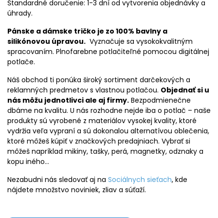
Štandardné doručenie: 1-3 dní od vytvorenia objednávky a
úhrady.
Pánske a dámske tričko je zo 100% bavlny a
silikónovou úpravou.
Vyznačuje sa vysokokvalitným
spracovaním. Plnofarebne potlačiteľné pomocou digitálnej
potlače.
Náš obchod ti ponúka široký sortiment darčekových a
reklamných predmetov s vlastnou potlačou.
Objednať si u
nás môžu jednotlivci ale aj firmy.
Bezpodmienečne
dbáme na kvalitu. U nás rozhodne nejde iba o potlač – naše
produkty sú vyrobené z materiálov vysokej kvality, ktoré
vydržia veľa vypraní a sú dokonalou alternatívou oblečenia,
ktoré môžeš kúpiť v značkových predajniach. Vybrať si
môžeš napríklad mikiny, tašky, perá, magnetky, odznaky a
kopu iného…
Nezabudni nás sledovať aj na
Sociálnych sieťach
, kde
nájdete množstvo noviniek, zliav a súťaží.