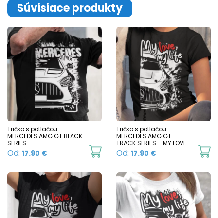
Súvisiace produkty
Tričko s potlačou
Tričko s potlačou
MERCEDES AMG GT BLACK
MERCEDES AMG GT
SERIES
TRACK SERIES – MY LOVE
This
Th
Od:
Od:
17.90
€
17.90
€
product
p
has
h
multiple
mu
variants.
va