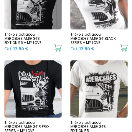
The
T
options
o
may
m
be
b
chosen
c
Tričko s potlačou
Tričko s potlačou
MERCEDES AMG GT3
MERCEDES AMG GT BLACK
on
o
EDITION 55 – MY LOVE
SERIES – MY LOVE
This
Th
Od:
Od:
17.90
€
17.90
€
the
t
product
p
product
p
has
h
page
p
multiple
mu
variants.
va
The
T
options
o
may
m
be
b
chosen
c
Tričko s potlačou
Tričko s potlačou
MERCEDES AMG GT R PRO
MERCEDES AMG GT3
on
o
SERIES – MY LOVE
EDITION 55