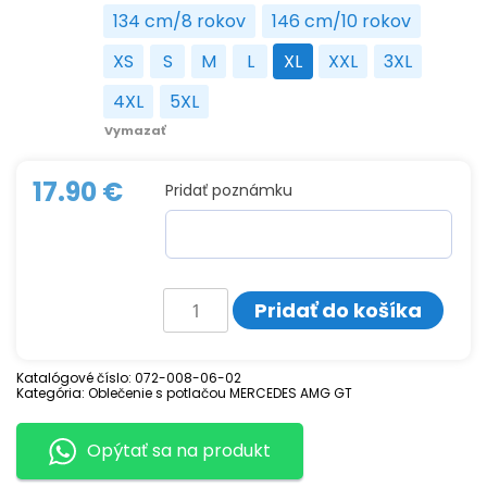
134 cm/8 rokov
146 cm/10 rokov
134 cm/8 rokov
146 cm/10 rokov
XS
S
M
L
XL
XXL
3XL
XS
S
M
L
XL
XXL
3XL
4XL
5XL
4XL
5XL
Vymazať
17.90
€
Pridať poznámku
množstvo
Pridať do košíka
Tričko
s
potlačou
MERCEDES
Katalógové číslo:
072-008-06-02
AMG
Kategória:
Oblečenie s potlačou MERCEDES AMG GT
GT
R
PRO
Opýtať sa na produkt
SERIES