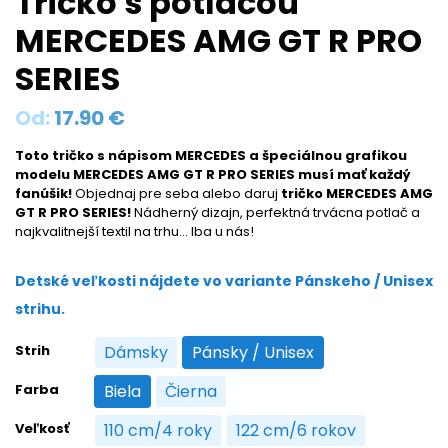
Tričko s potlačou
MERCEDES AMG GT R PRO
SERIES
Od:
17.90
€
Toto tričko s nápisom MERCEDES a špeciálnou grafikou
modelu MERCEDES AMG GT R PRO SERIES musí mať každý
fanúšik!
Objednaj pre seba alebo daruj
tričko MERCEDES AMG
GT R PRO SERIES!
Nádherný dizajn, perfektná trvácna potlač a
najkvalitnejší textil na trhu… Iba u nás!
Detské veľkosti nájdete vo variante Pánskeho / Unisex
strihu.
Strih
Dámsky
Pánsky / Unisex
Dámsky
Pánsky / Unisex
Farba
Biela
Čierna
Biela
Čierna
Veľkosť
110 cm/4 roky
122 cm/6 rokov
110 cm/4 roky
122 cm/6 rokov