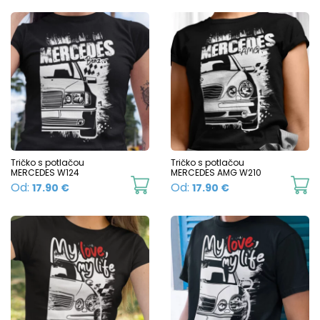
Tričko s potlačou
Tričko s potlačou
MERCEDES W124
MERCEDES AMG W210
This
Th
Od:
Od:
17.90
€
17.90
€
product
p
has
h
multiple
mu
variants.
va
The
T
options
o