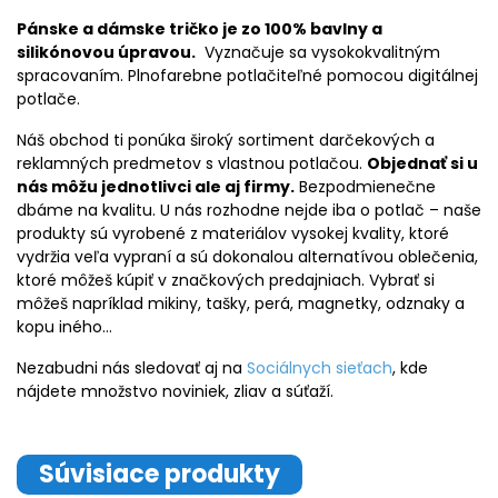
Pánske a dámske tričko je zo 100% bavlny a
silikónovou úpravou.
Vyznačuje sa vysokokvalitným
spracovaním. Plnofarebne potlačiteľné pomocou digitálnej
potlače.
Náš obchod ti ponúka široký sortiment darčekových a
reklamných predmetov s vlastnou potlačou.
Objednať si u
nás môžu jednotlivci ale aj firmy.
Bezpodmienečne
dbáme na kvalitu. U nás rozhodne nejde iba o potlač – naše
produkty sú vyrobené z materiálov vysokej kvality, ktoré
vydržia veľa vypraní a sú dokonalou alternatívou oblečenia,
ktoré môžeš kúpiť v značkových predajniach. Vybrať si
môžeš napríklad mikiny, tašky, perá, magnetky, odznaky a
kopu iného…
Nezabudni nás sledovať aj na
Sociálnych sieťach
, kde
nájdete množstvo noviniek, zliav a súťaží.
Súvisiace produkty