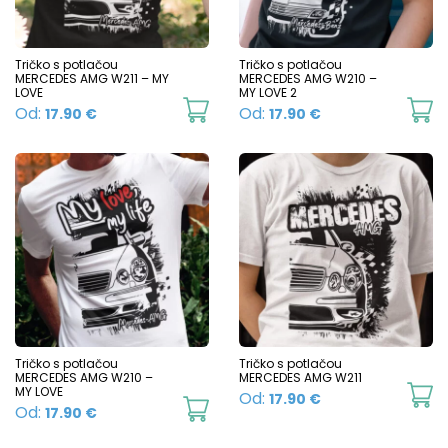
may
m
be
b
chosen
c
Tričko s potlačou
Tričko s potlačou
MERCEDES AMG W211 – MY
MERCEDES AMG W210 –
on
o
LOVE
MY LOVE 2
This
Th
Od:
Od:
17.90
€
17.90
€
the
t
product
p
product
p
has
h
page
p
multiple
mu
variants.
va
The
T
options
o
may
m
be
b
chosen
c
Tričko s potlačou
Tričko s potlačou
MERCEDES AMG W210 –
MERCEDES AMG W211
on
o
MY LOVE
Th
Od:
17.90
€
This
Od:
17.90
€
the
t
p
product
product
p