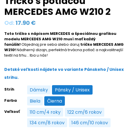
Tričko s potlačou
MERCEDES AMG W210 2
Od:
17.90
€
Toto tričko s nápisom MERCEDES a špeciálnou grafikou
modelu MERCEDES AMG W210 musí mať každý
fanúšik!
Objednaj pre seba alebo daruj
tričko MERCEDES AMG
W210!
Nádherný dizajn, perfektná trvácna potlač a najkvalitnejší
textil na trhu… Iba u nás!
Detské veľkosti nájdete vo variante Pánskeho / Unisex
strihu.
Strih
Dámsky
Pánsky / Unisex
Dámsky
Pánsky / Unisex
Farba
Biela
Čierna
Biela
Čierna
Veľkosť
110 cm/4 roky
122 cm/6 rokov
110 cm/4 roky
122 cm/6 rokov
134 cm/8 rokov
146 cm/10 rokov
134 cm/8 rokov
146 cm/10 rokov