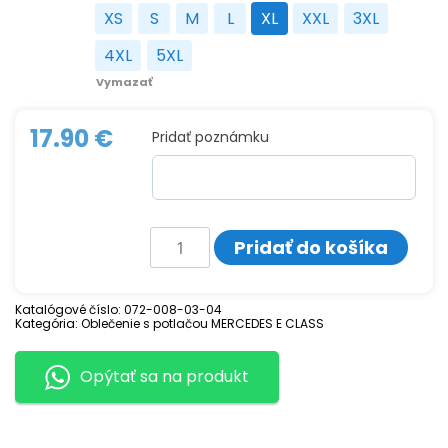
XS
S
M
L
XL
XXL
3XL
XS
S
M
L
XL
XXL
3XL
4XL
5XL
4XL
5XL
Vymazať
17.90
€
Pridať poznámku
množstvo
Pridať do košíka
Tričko
s
potlačou
MERCEDES
Katalógové číslo:
072-008-03-04
AMG
Kategória:
Oblečenie s potlačou MERCEDES E CLASS
W210
2
Opýtať sa na produkt