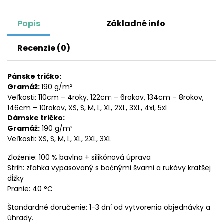
Popis
Základné info
Recenzie (0)
Pánske tričko:
Gramáž:
190 g/m²
Veľkosti: 110cm – 4roky, 122cm – 6rokov, 134cm – 8rokov,
146cm – 10rokov, XS, S, M, L, XL, 2XL, 3XL, 4xl, 5xl
Dámske tričko:
Gramáž:
190 g/m²
Veľkosti: XS, S, M, L, XL, 2XL, 3XL
Zloženie: 100 % bavlna + silikónová úprava
Strih: zľahka vypasovaný s bočnými švami a rukávy kratšej
dĺžky
Pranie: 40 °C
Štandardné doručenie: 1-3 dní od vytvorenia objednávky a
úhrady.