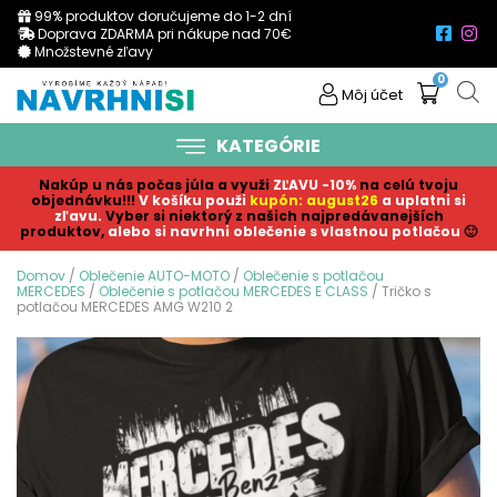
99% produktov doručujeme do 1-2 dní
Doprava ZDARMA pri nákupe nad 70€
Množstevné zľavy
0
Môj účet
KATEGÓRIE
Nakúp u nás počas júla a využi
ZĽAVU -10%
na celú tvoju
objednávku!!!
V košíku p
ouži
kupón: august26
a uplatni si
zľavu.
Vyber si niektorý z našich najpredávanejších
produktov,
alebo si navrhni oblečenie s vlastnou potlačou
🙂
Domov
/
Oblečenie AUTO-MOTO
/
Oblečenie s potlačou
MERCEDES
/
Oblečenie s potlačou MERCEDES E CLASS
/ Tričko s
potlačou MERCEDES AMG W210 2