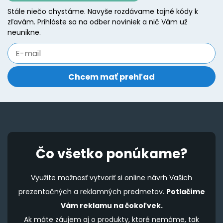
m
be
Stále niečo chystáme. Navyše rozdávame tajné kódy k
b
zľavám. Prihláste sa na odber noviniek a nič Vám už
chosen
c
neunikne.
on
o
the
t
product
p
page
p
Čo všetko ponúkame?
Využite možnosť vytvoriť si online návrh Vašich
prezentačných a reklamných predmetov.
Potlačíme
Vám reklamu na čokoľvek.
Ak máte záujem aj o produkty, ktoré nemáme, tak