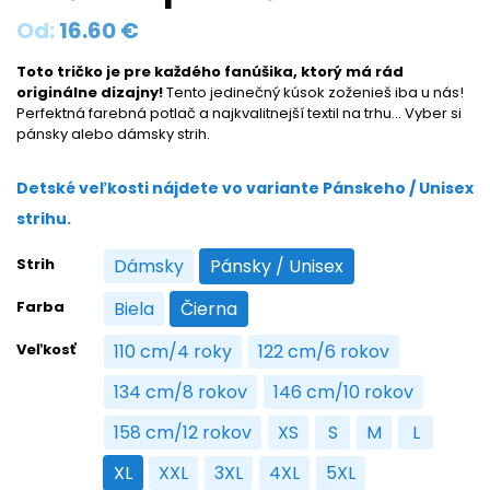
Od:
16.60
€
Toto tričko je pre každého fanúšika, ktorý má rád
originálne dizajny!
Tento jedinečný kúsok zoženieš iba u nás!
Perfektná farebná potlač a najkvalitnejší textil na trhu… Vyber si
pánsky alebo dámsky strih.
Detské veľkosti nájdete vo variante Pánskeho / Unisex
strihu.
Strih
Dámsky
Pánsky / Unisex
Dámsky
Pánsky / Unisex
Farba
Biela
Čierna
Biela
Čierna
Veľkosť
110 cm/4 roky
122 cm/6 rokov
110 cm/4 roky
122 cm/6 rokov
134 cm/8 rokov
146 cm/10 rokov
134 cm/8 rokov
146 cm/10 rokov
158 cm/12 rokov
XS
S
M
L
158 cm/12 rokov
XS
S
M
L
XL
XXL
3XL
4XL
5XL
XL
XXL
3XL
4XL
5XL