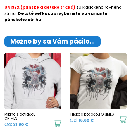
UNISEX (pánske a detské tričká)
sú klasického rovného
strihu.
Detské veľkosti si vyberiete vo variante
pánskeho strihu.
Možno by sa Vám páčilo…
Mikina s potlačou
Tričko s potlačou GRIMES
GRIMES
Th
Od:
16.60
€
This
Od:
31.90
€
p