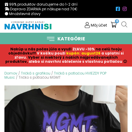
99% produktov doručujeme do 1-2 dní
Doprava ZDARMA pri nákupe nad 70€
Množstevné zľavy
0
Môj účet
KATEGÓRIE
Nakúp u nás počas júla a využi
ZĽAVU -10%
na celú tvoju
objednávku!!!
V košíku p
ouži
kupón: august26
a uplatni si
zľavu.
Vyber si niektorý z našich najpredávanejších
produktov,
alebo si navrhni oblečenie s vlastnou potlačou
🙂
Domov
/
Tričká s grafikou
/
Tričká s potlačou HVIEZDY POP
Music
/ Tričko s potlačou MGMT