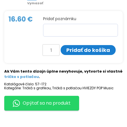
Vymazať
16.60
€
Pridať poznámku
množstvo
Pridať do košíka
Tričko
s
potlačou
MGMT
Ak Vám tento dizajn úplne nevyhovuje, vytvorte si vlastné
tričko s potlačou
.
Katalógové číslo:
57-172
Kategórie:
Tričká s grafikou
,
Tričká s potlačou HVIEZDY POP Music
Opýtať sa na produkt