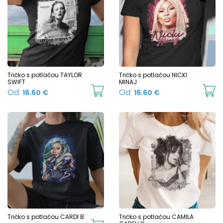
variants.
va
The
T
options
o
may
m
be
b
chosen
c
Tričko s potlačou TAYLOR
Tričko s potlačou NICKI
SWIFT
MINAJ
on
o
This
Th
Od:
Od:
16.60
€
16.60
€
the
t
product
p
product
p
has
h
page
p
multiple
mu
variants.
va
The
T
options
o
may
m
be
b
chosen
c
Tričko s potlačou CARDI B
Tričko s potlačou CAMILA