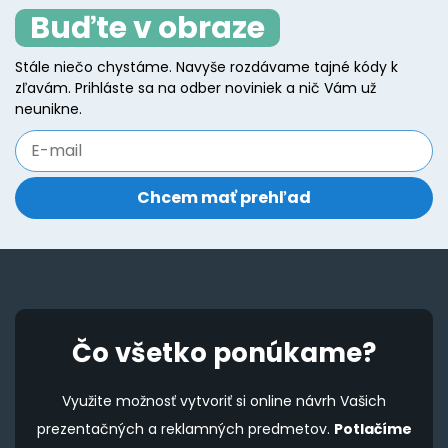
Buďte v obraze
options
o
may
m
Stále niečo chystáme. Navyše rozdávame tajné kódy k
be
b
zľavám. Prihláste sa na odber noviniek a nič Vám už
chosen
c
neunikne.
on
o
the
t
product
p
page
p
Čo všetko ponúkame?
Využite možnosť vytvoriť si online návrh Vašich
prezentačných a reklamných predmetov.
Potlačíme