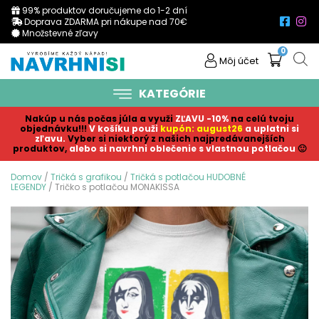
99% produktov doručujeme do 1-2 dní
Doprava ZDARMA pri nákupe nad 70€
Množstevné zľavy
0
Môj účet
KATEGÓRIE
Nakúp u nás počas júla a využi
ZĽAVU -10%
na celú tvoju
objednávku!!!
V košíku p
ouži
kupón: august26
a uplatni si
zľavu.
Vyber si niektorý z našich najpredávanejších
produktov,
alebo si navrhni oblečenie s vlastnou potlačou
🙂
Domov
/
Tričká s grafikou
/
Tričká s potlačou HUDOBNÉ
LEGENDY
/ Tričko s potlačou MONAKISSA