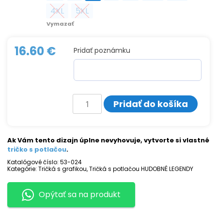
4XL
5XL
4XL
5XL
Vymazať
16.60
€
Pridať poznámku
množstvo
Pridať do košíka
Tričko
s
potlačou
MONAKISSA
Ak Vám tento dizajn úplne nevyhovuje, vytvorte si vlastné
tričko s potlačou
.
Katalógové číslo:
53-024
Kategórie:
Tričká s grafikou
,
Tričká s potlačou HUDOBNÉ LEGENDY
Opýtať sa na produkt