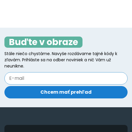
product
p
has
h
page
p
multiple
mu
variants.
va
The
T
Buďte v obraze
options
o
may
m
Stále niečo chystáme. Navyše rozdávame tajné kódy k
be
b
zľavám. Prihláste sa na odber noviniek a nič Vám už
chosen
c
neunikne.
on
o
the
t
product
p
page
p