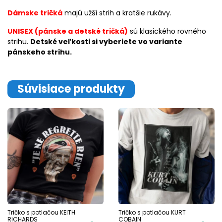
Dámske tričká
majú užší strih a kratšie rukávy.
UNISEX (pánske a detské tričká)
sú klasického rovného
strihu.
Detské veľkosti si vyberiete vo variante
pánskeho strihu.
Súvisiace produkty
Tričko s potlačou KEITH
Tričko s potlačou KURT
RICHARDS
COBAIN