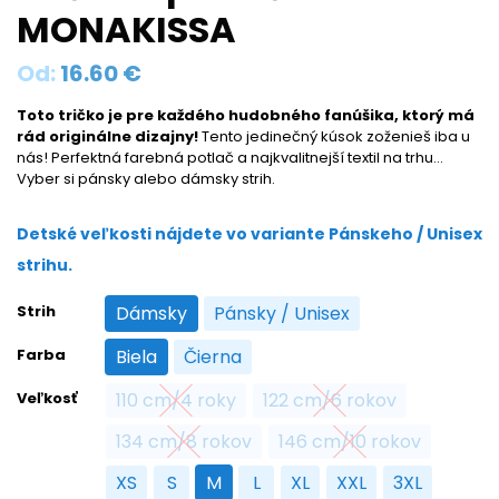
MONAKISSA
Od:
16.60
€
Toto tričko je pre každého hudobného fanúšika, ktorý má
rád originálne dizajny!
Tento jedinečný kúsok zoženieš iba u
nás! Perfektná farebná potlač a najkvalitnejší textil na trhu…
Vyber si pánsky alebo dámsky strih.
Detské veľkosti nájdete vo variante Pánskeho / Unisex
strihu.
Strih
Dámsky
Pánsky / Unisex
Dámsky
Pánsky / Unisex
Farba
Biela
Čierna
Biela
Čierna
Veľkosť
110 cm/4 roky
122 cm/6 rokov
110 cm/4 roky
122 cm/6 rokov
134 cm/8 rokov
146 cm/10 rokov
134 cm/8 rokov
146 cm/10 rokov
XS
S
M
L
XL
XXL
3XL
XS
S
M
L
XL
XXL
3XL