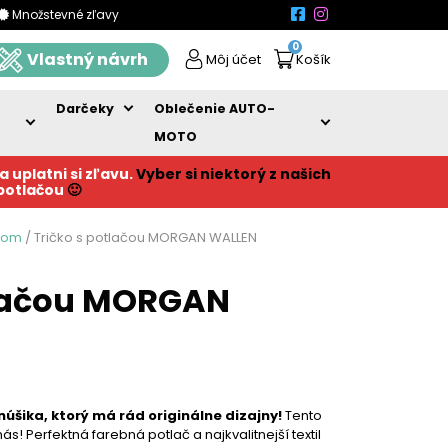
Množstevné zľavy
0
Vlastný návrh
Môj účet
Košík
Darčeky
Oblečenie AUTO-
MOTO
a uplatni si zľavu.
Vyber si niektorý z našich
 potlačou
🙂
nom
/ Tričko s potlačou MORGAN WALLEN
tlačou MORGAN
núšika, ktorý má rád originálne dizajny!
Tento
s! Perfektná farebná potlač a najkvalitnejší textil