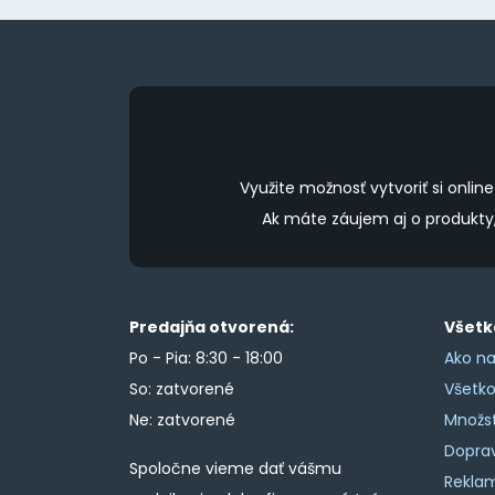
on
the
product
page
Využite možnosť vytvoriť si onl
Ak máte záujem aj o produkt
Predajňa otvorená:
Všetk
Po - Pia: 8:30 - 18:00
Ako na
So: zatvorené
Všetk
Ne: zatvorené
Množs
Doprav
Spoločne vieme dať vášmu
Rekla