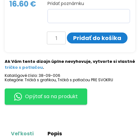
16.60
€
Pridať poznámku
množstvo
Pridať do košíka
Tričko
s
potlačou
NAJLEPŠIA
SVOKRA
Ak Vám tento dizajn úplne nevyhovuje, vytvorte si vlastné
tričko s potlačou
.
Katalógové číslo:
38-09-006
Kategórie:
Tričká s grafikou
,
Tričká s potlačou PRE SVOKRU
Opýtať sa na produkt
Veľkosti
Popis