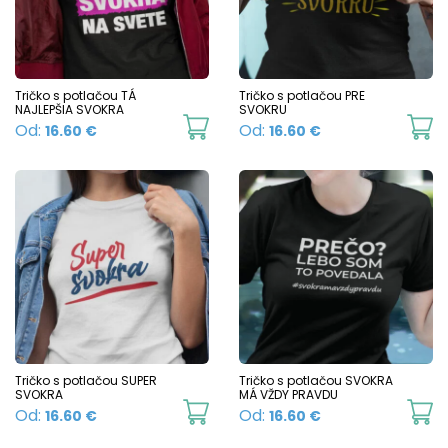
Tričko s potlačou TÁ
Tričko s potlačou PRE
NAJLEPŠIA SVOKRA
SVOKRU
This
Th
Od:
Od:
16.60
€
16.60
€
product
p
has
h
multiple
mu
variants.
va
The
T
options
o
may
m
be
b
chosen
c
Tričko s potlačou SUPER
Tričko s potlačou SVOKRA
SVOKRA
MÁ VŽDY PRAVDU
on
o
This
Th
Od:
Od:
16.60
€
16.60
€
the
t
product
p