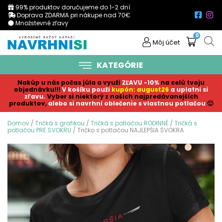
99% produktov doručujeme do 1-2 dní
Doprava ZDARMA pri nákupe nad 70€
Množstevné zľavy
0
Môj účet
KATEGÓRIE
Nakúp u nás počas júla a využi
ZĽAVU -10%
na celú tvoju
objednávku!!!
V košíku p
ouži
kupón: august26
a uplatni si
zľavu.
Vyber si niektorý z našich najpredávanejších
produktov,
alebo si navrhni oblečenie s vlastnou potlačou
🙂
Domov
/
Tričká s grafikou
/
Tričká s potlačou RODINNÉ
/
Tričká s
potlačou PRE SVOKRU
/ Tričko s potlačou NAJLEPŠIA SVOKRA