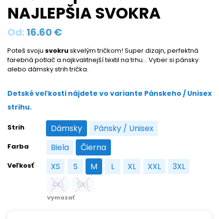
NAJLEPŠIA SVOKRA
Od:
16.60
€
Poteš svoju
svokru
skvelým tričkom! Super dizajn, perfektná
farebná potlač a najkvalitnejší textil na trhu… Vyber si pánsky
alebo dámsky strih trička.
Detské veľkosti nájdete vo variante Pánskeho / Unisex
strihu.
Strih
Dámsky
Pánsky / Unisex
Dámsky
Pánsky / Unisex
Farba
Biela
Čierna
Biela
Čierna
Veľkosť
XS
S
M
L
XL
XXL
3XL
XS
S
M
L
XL
XXL
3XL
4XL
5XL
4XL
5XL
Vymazať