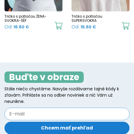
be
b
chosen
c
Tričko s potlačou ŽENA-
Tričko s potlačou
SVOKRA-ŠÉF
SUPERSVOKRA
on
o
This
Th
Od:
Od:
16.60
€
16.60
€
the
t
product
p
product
p
has
h
page
p
multiple
mu
variants.
va
The
T
Buďte v obraze
options
o
may
m
Stále niečo chystáme. Navyše rozdávame tajné kódy k
be
b
zľavám. Prihláste sa na odber noviniek a nič Vám už
chosen
c
neunikne.
on
o
the
t
product
p