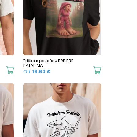
Tričko s potlačou BRR BRR
PATAPIMA
This
This
Od:
16.60
€
product
product
has
has
multiple
multiple
variants.
variants.
The
The
options
options
may
may