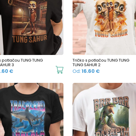
 s potlačou TUNG TUNG
Tričko s potlačou TUNG TUNG
AHUR 3
TUNG SAHUR 2
This
6.60
€
Od:
16.60
€
product
has
multiple
variants.
The
options
may