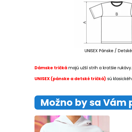
UNISEX Pánske / Detské
Dámske tričká
majú užší strih a kratšie rukávy.
UNISEX (pánske a detské tričká)
sú klasickéh
Možno by sa Vám 