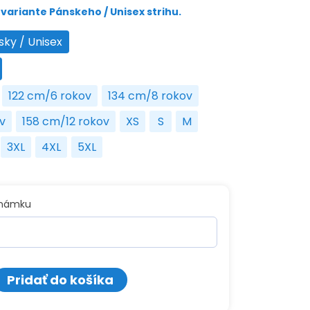
variante Pánskeho / Unisex strihu.
sky / Unisex
Pánsky / Unisex
na
122 cm/6 rokov
134 cm/8 rokov
roky
122 cm/6 rokov
134 cm/8 rokov
v
158 cm/12 rokov
XS
S
M
10 rokov
158 cm/12 rokov
XS
S
M
3XL
4XL
5XL
3XL
4XL
5XL
známku
o
Pridať do košíka