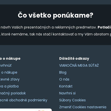
product
page
Čo všetko ponúkame?
ine návrh Vašich prezentačných a reklamných predmetov.
Potlač
y, ktoré nemáme, tak nás stačí kontaktovať a my Vám obratom
o o nákupe
Dôležité odkazy
vrhnúť
VIANOČNÁ MEGA SÚŤAŽ
o o nákupe
Blog
tevné zľavy
O nás
a a platba
Kontakt
mačný poriadok
Navrhni si
ecné obchodné podmienky
Súbory Cookies
Zmeniť Cookies nastavenia