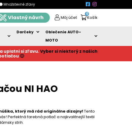
Množstevné zľavy
0
Vlastný návrh
Môj účet
Košík
Darčeky
Oblečenie AUTO-
MOTO
a uplatni si zľavu.
Vyber si niektorý z našich
 potlačou
🙂
lačou NI HAO
núšika, ktorý má rád originálne dizajny!
Tento
s! Perfektná farebná potlač a najkvalitnejší textil
dámsky strih.