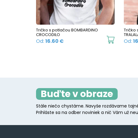
be
chosen
on
the
Tričko s potlačou BOMBARDINO
Tričko
CROCODILO
TRALAL
product
This
Od:
16.60
€
Od:
1
page
product
has
multiple
variants.
The
Buďte v obraze
options
may
Stále niečo chystáme. Navyše rozdávame tajné
be
Prihláste sa na odber noviniek a nič Vám už neu
chosen
on
the