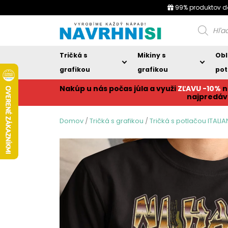
99% produktov d
Products
search
Tričká s
Mikiny s
Obl
grafikou
grafikou
pot
Nakúp u nás počas júla a využi
ZĽAVU -10%
n
najpredáv
Domov
/
Tričká s grafikou
/
Tričká s potlačou ITALI