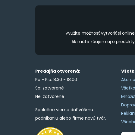
product
page
Využite možnosť vytvoriť si onl
Ak máte záujem aj o produkt
Predajňa otvorená:
Všetk
Po - Pia: 8:30 - 18:00
Ako na
So: zatvorené
Všetk
Ne: zatvorené
Množs
Doprav
Spoločne vieme dať vášmu
Rekla
podnikaniu alebo firme novú tvár.
Všeob