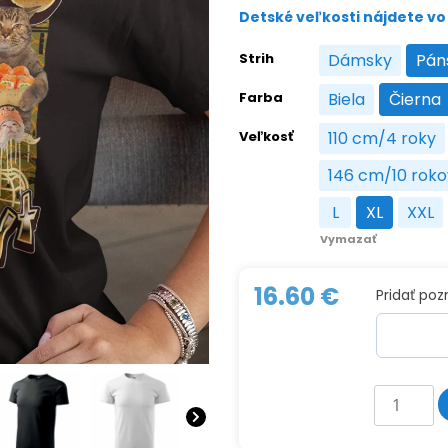
Detské veľkosti nájdete vo 
Strih
Dámsky
Pán
Dámsky
Farba
Biela
Čierna
Biela
Čier
Veľkosť
110 cm/4 roky
110 cm/4 
146 cm/10 roko
146 cm/
L
XL
XXL
L
XL
XXL
Vymazať
16.60
€
Pridať po
množstv
Tričko
s
potlačou