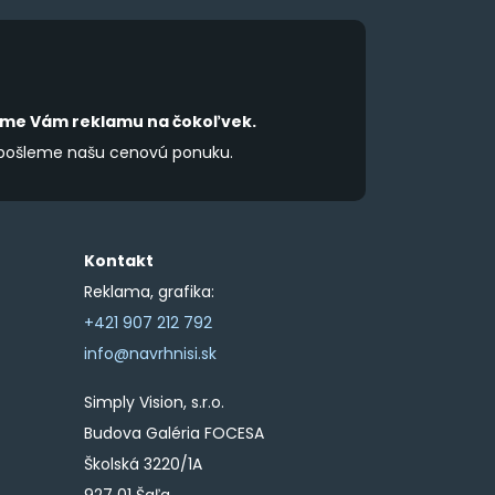
product
product
page
page
íme Vám reklamu na čokoľvek.
 pošleme našu cenovú ponuku.
Kontakt
Reklama, grafika:
+421 907 212 792
info@navrhnisi.sk
Simply Vision, s.r.o.
Budova Galéria FOCESA
Školská 3220/1A
927 01 Šaľa