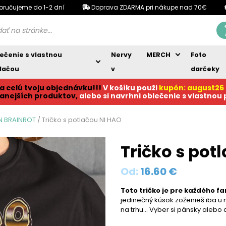
oručujeme do 1-2 dní
Doprava ZDARMA pri nákupe nad 70€
ečenie s vlastnou
Nervy
MERCH
Foto
lačou
v
darčeky
a celú tvoju objednávku!!!
V košíku p
ouži
kupón: august26
anejších produktov,
alebo si navrhni oblečenie s vlastnou
AN BRAINROT
/ Tričko s potlačou NI HAO
Tričko s pot
Od:
16.60
€
Toto tričko je pre každého fa
jedinečný kúsok zoženieš iba u ná
na trhu… Vyber si pánsky alebo 