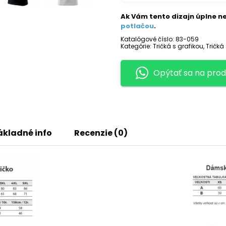
NI
HAO
Ak Vám tento dizajn úplne ne
potlačou
.
Katalógové číslo:
83-059
Kategórie:
Tričká s grafikou
,
Tričká
Opýtať sa na prod
ákladné info
Recenzie (0)