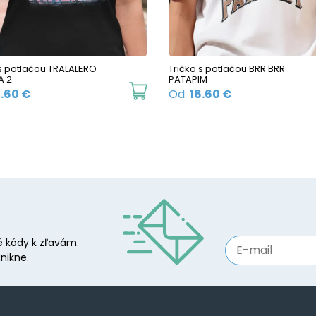
be
chosen
on
the
 s potlačou TRALALERO
Tričko s potlačou BRR BRR
A 2
PATAPIM
product
This
6.60
€
Od:
16.60
€
page
product
has
multiple
variants.
The
options
may
 kódy k zľavám.
be
nikne.
chosen
on
the