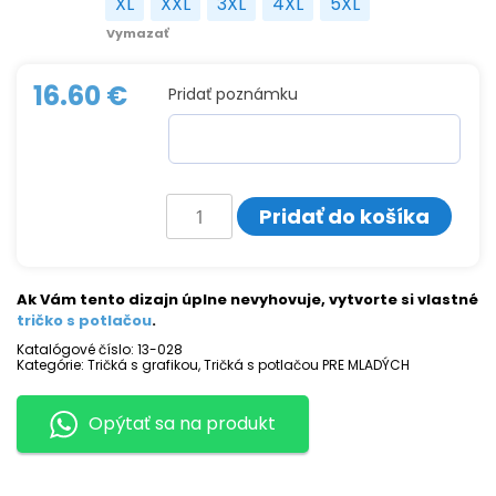
XL
XXL
3XL
4XL
5XL
XL
XXL
3XL
4XL
5XL
Vymazať
16.60
€
Pridať poznámku
množstvo
Pridať do košíka
Tričko
s
potlačou
Play
ball
Ak Vám tento dizajn úplne nevyhovuje, vytvorte si vlastné
tričko s potlačou
.
Katalógové číslo:
13-028
Kategórie:
Tričká s grafikou
,
Tričká s potlačou PRE MLADÝCH
Opýtať sa na produkt