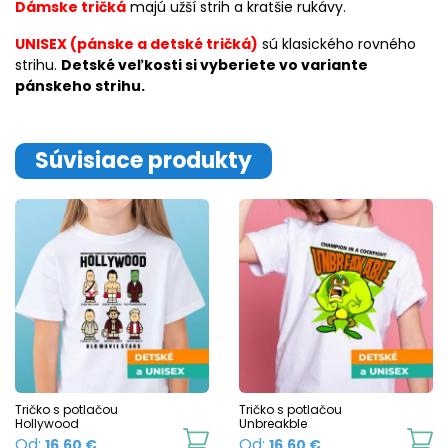
Dámske tričká
majú užší strih a kratšie rukávy.
UNISEX (pánske a detské tričká)
sú klasického rovného
strihu.
Detské veľkosti si vyberiete vo variante
pánskeho strihu.
Súvisiace produkty
Tričko s potlačou
Tričko s potlačou
Hollywood
Unbreakble
This
Th
Od:
Od:
16.60
€
16.60
€