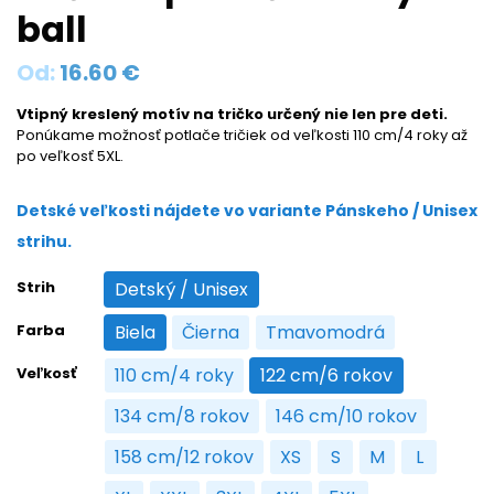
ball
Od:
16.60
€
Vtipný kreslený motív na tričko určený nie len pre deti.
Ponúkame možnosť potlače tričiek od veľkosti 110 cm/4 roky až
po veľkosť 5XL.
Detské veľkosti nájdete vo variante Pánskeho / Unisex
strihu.
Strih
Detský / Unisex
Detský / Unisex
Farba
Biela
Čierna
Tmavomodrá
Biela
Čierna
Tmavomodrá
Veľkosť
110 cm/4 roky
122 cm/6 rokov
110 cm/4 roky
122 cm/6 rokov
134 cm/8 rokov
146 cm/10 rokov
134 cm/8 rokov
146 cm/10 rokov
158 cm/12 rokov
XS
S
M
L
158 cm/12 rokov
XS
S
M
L