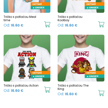
may
m
be
b
chosen
c
Tričko s potlačou Meal
Tričko s potlačou
time
Koolboy
on
o
This
Th
Od:
Od:
16.60
€
16.60
€
the
t
product
p
product
p
has
h
page
p
multiple
mu
variants.
va
The
T
options
o
may
m
be
b
chosen
c
Tričko s potlačou Action
Tričko s potlačou The
This
King
Od:
16.60
€
on
o
Th
Od:
16.60
€
product
the
t
p
has
product
p
h