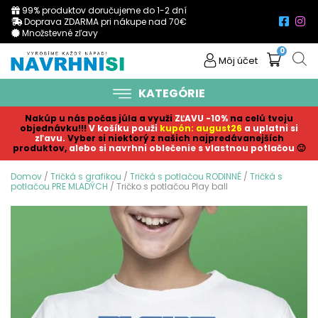
99% produktov doručujeme do 1-2 dní
Doprava ZDARMA pri nákupe nad 70€
Množstevné zľavy
0
Môj účet
KATEGÓRIE
Nakúp u nás počas júla a využi
ZĽAVU -10%
na celú tvoju
objednávku!!!
V košíku p
ouži
kupón: august26
a uplatni si
zľavu.
Vyber si niektorý z našich najpredávanejších
produktov,
alebo si navrhni oblečenie s vlastnou potlačou
🙂
Domov
/
Tričká s grafikou
/
Tričká s potlačou RODINNÉ
/
Tričká s
potlačou PRE MLADÝCH
/ Tričko s potlačou Play ball