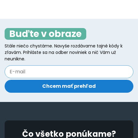
multiple
page
p
mu
variants.
va
The
T
options
Buďte v obraze
o
may
m
be
Stále niečo chystáme. Navyše rozdávame tajné kódy k
b
zľavám. Prihláste sa na odber noviniek a nič Vám už
chosen
c
neunikne.
on
o
the
t
product
p
page
p
Čo všetko ponúkame?