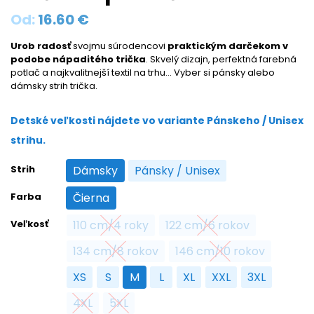
Od:
16.60
€
Urob radosť
svojmu súrodencovi
praktickým darčekom v
podobe nápaditého trička
. Skvelý dizajn, perfektná farebná
potlač a najkvalitnejší textil na trhu… Vyber si pánsky alebo
dámsky strih trička.
Detské veľkosti nájdete vo variante Pánskeho / Unisex
strihu.
Strih
Dámsky
Pánsky / Unisex
Dámsky
Pánsky / Unisex
Farba
Čierna
Čierna
Veľkosť
110 cm/4 roky
122 cm/6 rokov
110 cm/4 roky
122 cm/6 rokov
134 cm/8 rokov
146 cm/10 rokov
134 cm/8 rokov
146 cm/10 rokov
XS
S
M
L
XL
XXL
3XL
XS
S
M
L
XL
XXL
3XL
4XL
5XL
4XL
5XL