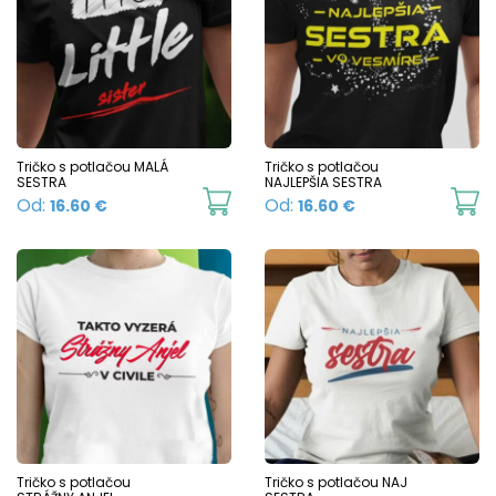
Tričko s potlačou MALÁ
Tričko s potlačou
SESTRA
NAJLEPŠIA SESTRA
This
Th
Od:
Od:
16.60
€
16.60
€
product
p
has
h
multiple
mu
variants.
va
The
T
options
o
may
m
be
b
chosen
c
Tričko s potlačou
Tričko s potlačou NAJ