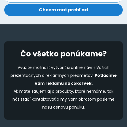
the
t
product
p
page
p
Čo všetko ponúkame?
Využite možnosť vytvoriť si online návrh Vašich
prezentačných a reklamných predmetov.
Potlačíme
Vám reklamu na čokoľvek.
Ak máte záujem aj o produkty, ktoré nemáme, tak
nás stačí kontaktovať a my Vám obratom pošleme
našu cenovú ponuku.