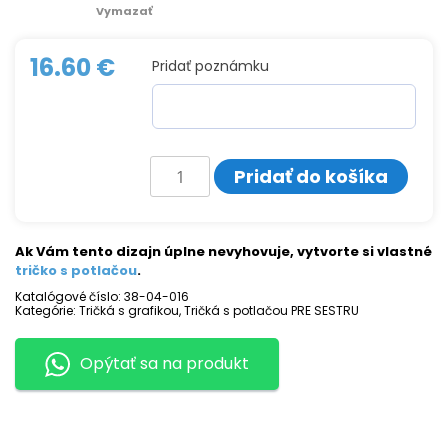
Vymazať
16.60
€
Pridať poznámku
množstvo
Pridať do košíka
Tričko
s
potlačou
SESTRA
Ak Vám tento dizajn úplne nevyhovuje, vytvorte si vlastné
tričko s potlačou
.
Katalógové číslo:
38-04-016
Kategórie:
Tričká s grafikou
,
Tričká s potlačou PRE SESTRU
Opýtať sa na produkt