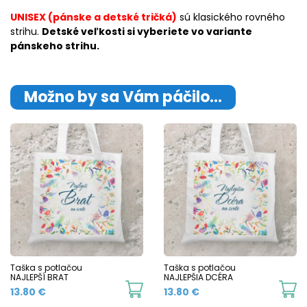
UNISEX (pánske a detské tričká)
sú klasického rovného
strihu.
Detské veľkosti si vyberiete vo variante
pánskeho strihu.
Možno by sa Vám páčilo…
Taška s potlačou
Taška s potlačou
NAJLEPŠÍ BRAT
NAJLEPŠIA DCÉRA
13.80
€
13.80
€