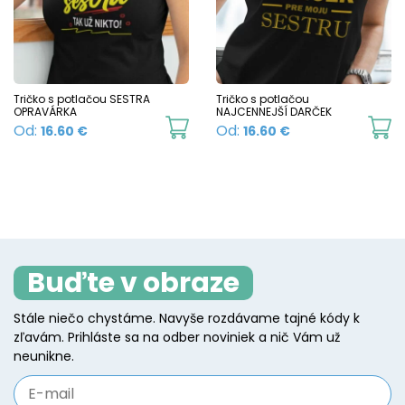
options
o
may
m
be
b
chosen
c
Tričko s potlačou SESTRA
Tričko s potlačou
OPRAVÁRKA
NAJCENNEJŠÍ DARČEK
on
o
This
Th
Od:
Od:
16.60
€
16.60
€
the
t
product
p
product
p
has
h
page
p
multiple
mu
variants.
va
The
T
Buďte v obraze
options
o
may
m
Stále niečo chystáme. Navyše rozdávame tajné kódy k
be
b
zľavám. Prihláste sa na odber noviniek a nič Vám už
chosen
c
neunikne.
on
o