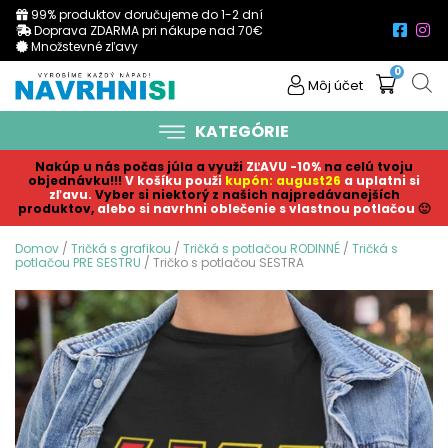
99% produktov doručujeme do 1-2 dní
Doprava ZDARMA pri nákupe nad 70€
Množstevné zľavy
0
Môj účet
KATEGÓRIE
Nakúp u nás počas júla a využi
ZĽAVU -10%
na celú tvoju
objednávku!!!
V košíku p
ouži
kupón: august26
a uplatni si
zľavu.
Vyber si niektorý z našich najpredávanejších
produktov,
alebo si navrhni oblečenie s vlastnou potlačou
🙂
Domov
/
Tričká s grafikou
/
Tričká s potlačou RODINNÉ
/
Tričká s
potlačou PRE SESTRU
/ Tričko s potlačou SESTRA