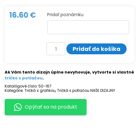
16.60
€
Pridať poznámku
množstvo
Pridať do košíka
Tričko
s
potlačou
SNAKE
Ak Vám tento dizajn úplne nevyhovuje, vytvorte si vlastné
tričko s potlačou
.
Katalógové číslo:
50-167
Kategórie:
Tričká s grafikou
,
Tričká s potlačou NAŠE DIZAJNY
Opýtať sa na produkt