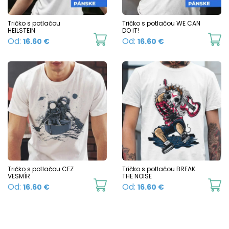
be
b
chosen
c
Tričko s potlačou
Tričko s potlačou WE CAN
on
HEILSTEIN
DO IT!
o
This
Th
Od:
Od:
16.60
€
16.60
€
the
t
product
p
product
p
has
h
page
p
multiple
mu
variants.
va
The
T
options
o
may
m
be
b
chosen
c
Tričko s potlačou CEZ
Tričko s potlačou BREAK
VESMÍR
THE NOISE
on
o
This
Th
Od:
Od:
16.60
€
16.60
€
the
t
product
p
product
p
has
h
page
p
multiple
mu