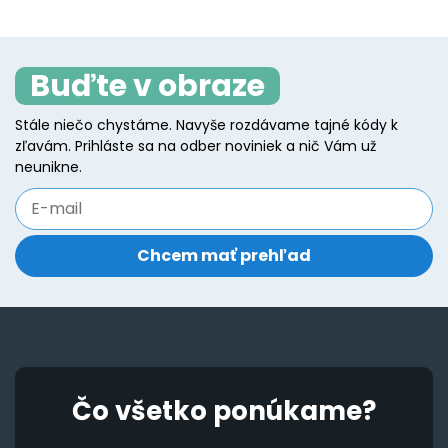
variants.
va
The
T
Buďte v obraze
options
o
may
m
Stále niečo chystáme. Navyše rozdávame tajné kódy k
be
b
zľavám. Prihláste sa na odber noviniek a nič Vám už
chosen
c
neunikne.
on
o
the
t
product
p
page
p
Čo všetko ponúkame?