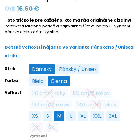
Od:
16.60
€
Toto tričko je pre každého, kto má rád originálne dizajny!
Perfektná farebná potlač a najkvalitnejší textil na trhu… Vyber si
pánsky alebo dámsky strih.
Detské veľkosti nájdete vo variante Pánskeho / Unisex
strihu.
Strih
Dámsky
Pánsky / Unisex
Dámsky
Pánsky / Unisex
Farba
Biela
Čierna
Biela
Čierna
Veľkosť
110 cm/4 roky
122 cm/6 rokov
110 cm/4 roky
122 cm/6 rokov
134 cm/8 rokov
146 cm/10 rokov
134 cm/8 rokov
146 cm/10 rokov
XS
S
M
L
XL
XXL
3XL
XS
S
M
L
XL
XXL
3XL
4XL
5XL
4XL
5XL
Vymazať