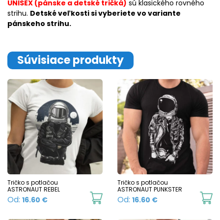
UNISEX (pánske a detské tričká)
sú klasického rovného
strihu.
Detské veľkosti si vyberiete vo variante
pánskeho strihu.
Súvisiace produkty
Tričko s potlačou
Tričko s potlačou
ASTRONAUT REBEL
ASTRONAUT PUNKSTER
This
Th
Od:
Od:
16.60
€
16.60
€
product
p