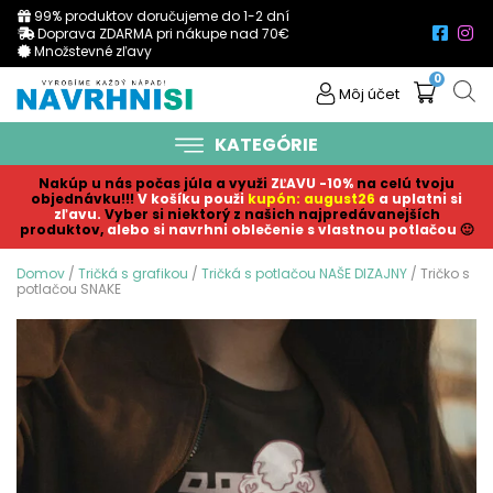
99% produktov doručujeme do 1-2 dní
Doprava ZDARMA pri nákupe nad 70€
Množstevné zľavy
0
Môj účet
KATEGÓRIE
Nakúp u nás počas júla a využi
ZĽAVU -10%
na celú tvoju
objednávku!!!
V košíku p
ouži
kupón: august26
a uplatni si
zľavu.
Vyber si niektorý z našich najpredávanejších
produktov,
alebo si navrhni oblečenie s vlastnou potlačou
🙂
Domov
/
Tričká s grafikou
/
Tričká s potlačou NAŠE DIZAJNY
/ Tričko s
potlačou SNAKE