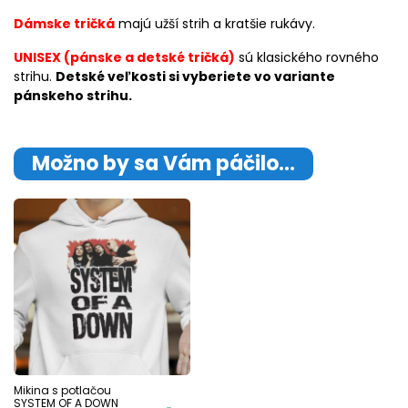
Dámske tričká
majú užší strih a kratšie rukávy.
UNISEX (pánske a detské tričká)
sú klasického rovného
strihu.
Detské veľkosti si vyberiete vo variante
pánskeho strihu.
Možno by sa Vám páčilo…
Mikina s potlačou
SYSTEM OF A DOWN