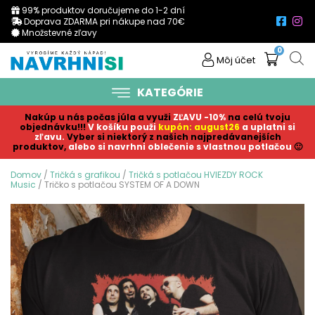
99% produktov doručujeme do 1-2 dní
Doprava ZDARMA pri nákupe nad 70€
Množstevné zľavy
0
Môj účet
KATEGÓRIE
Nakúp u nás počas júla a využi
ZĽAVU -10%
na celú tvoju
objednávku!!!
V košíku p
ouži
kupón: august26
a uplatni si
zľavu.
Vyber si niektorý z našich najpredávanejších
produktov,
alebo si navrhni oblečenie s vlastnou potlačou
🙂
Domov
/
Tričká s grafikou
/
Tričká s potlačou HVIEZDY ROCK
Music
/ Tričko s potlačou SYSTEM OF A DOWN