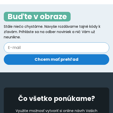
variants.
va
The
T
Buďte v obraze
options
o
may
m
Stále niečo chystáme. Navyše rozdávame tajné kódy k
be
b
zľavám. Prihláste sa na odber noviniek a nič Vám už
chosen
c
neunikne.
on
o
the
t
product
p
page
p
Čo všetko ponúkame?
Využite možnosť vytvoriť si online návrh Vašich