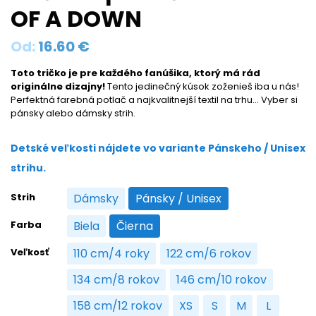
OF A DOWN
Od:
16.60
€
Toto tričko je pre každého fanúšika, ktorý má rád
originálne dizajny!
Tento jedinečný kúsok zoženieš iba u nás!
Perfektná farebná potlač a najkvalitnejší textil na trhu… Vyber si
pánsky alebo dámsky strih.
Detské veľkosti nájdete vo variante Pánskeho / Unisex
strihu.
Strih
Dámsky
Pánsky / Unisex
Dámsky
Pánsky / Unisex
Farba
Biela
Čierna
Biela
Čierna
Veľkosť
110 cm/4 roky
122 cm/6 rokov
110 cm/4 roky
122 cm/6 rokov
134 cm/8 rokov
146 cm/10 rokov
134 cm/8 rokov
146 cm/10 rokov
158 cm/12 rokov
XS
S
M
L
158 cm/12 rokov
XS
S
M
L