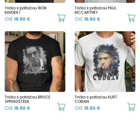
chosen
c
Tričko s potlačou IRON
Tričko s potlačou PAUL
on
MAIDEN 1
MCCARTNEY
o
This
Th
Od:
Od:
16.60
€
16.60
€
the
t
product
p
product
p
has
h
page
p
multiple
mu
variants.
va
The
T
options
o
may
m
be
b
chosen
c
Tričko s potlačou BRUCE
Tričko s potlačou KURT
SPRINGSTEEN
COBAIN
on
o
This
Th
Od:
Od:
16.60
€
16.60
€
the
t
product
p
product
p
has
h
page
p
multiple
mu