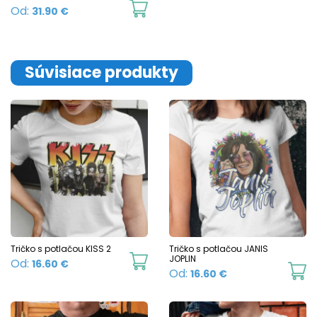
This
Od:
31.90
€
product
has
multiple
Súvisiace produkty
variants.
The
options
may
be
chosen
on
the
product
Tričko s potlačou KISS 2
Tričko s potlačou JANIS
This
JOPLIN
Od:
16.60
€
page
Th
Od:
16.60
€
product
p
has
h