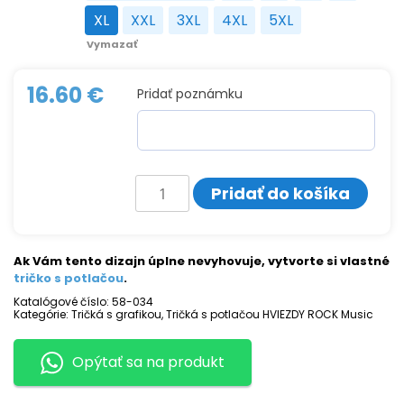
XL
XXL
3XL
4XL
5XL
XL
XXL
3XL
4XL
5XL
Vymazať
16.60
€
Pridať poznámku
množstvo
Pridať do košíka
Tričko
s
potlačou
SYSTEM
OF
Ak Vám tento dizajn úplne nevyhovuje, vytvorte si vlastné
A
tričko s potlačou
.
DOWN
Katalógové číslo:
58-034
Kategórie:
Tričká s grafikou
,
Tričká s potlačou HVIEZDY ROCK Music
Opýtať sa na produkt