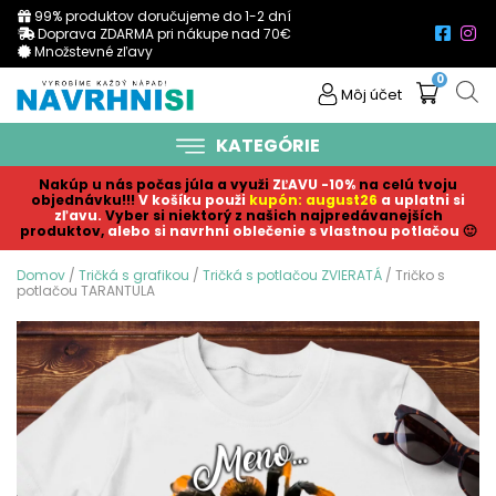
99% produktov doručujeme do 1-2 dní
Doprava ZDARMA pri nákupe nad 70€
Množstevné zľavy
0
Môj účet
KATEGÓRIE
Nakúp u nás počas júla a využi
ZĽAVU -10%
na celú tvoju
objednávku!!!
V košíku p
ouži
kupón: august26
a uplatni si
zľavu.
Vyber si niektorý z našich najpredávanejších
produktov,
alebo si navrhni oblečenie s vlastnou potlačou
🙂
Domov
/
Tričká s grafikou
/
Tričká s potlačou ZVIERATÁ
/ Tričko s
potlačou TARANTULA