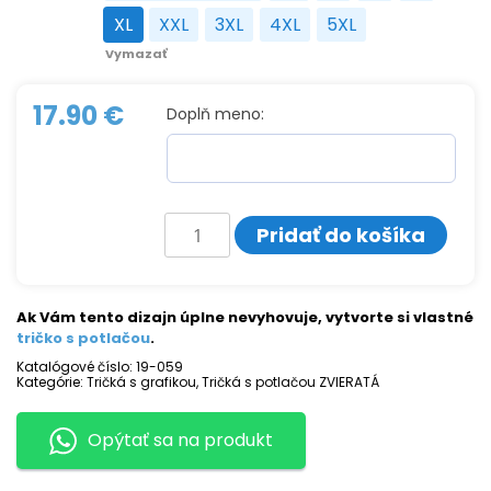
XL
XXL
3XL
4XL
5XL
XL
XXL
3XL
4XL
5XL
Vymazať
17.90
€
Doplň meno:
množstvo
Pridať do košíka
Tričko
s
potlačou
TARANTULA
Ak Vám tento dizajn úplne nevyhovuje, vytvorte si vlastné
tričko s potlačou
.
Katalógové číslo:
19-059
Kategórie:
Tričká s grafikou
,
Tričká s potlačou ZVIERATÁ
Opýtať sa na produkt