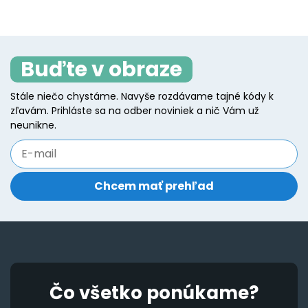
page
p
multiple
va
variants.
T
The
o
Buďte v obraze
options
m
may
b
Stále niečo chystáme. Navyše rozdávame tajné kódy k
be
zľavám. Prihláste sa na odber noviniek a nič Vám už
c
chosen
neunikne.
o
on
t
the
p
product
p
page
Čo všetko ponúkame?