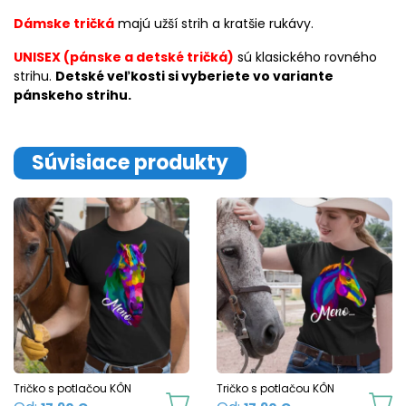
Dámske tričká
majú užší strih a kratšie rukávy.
UNISEX (pánske a detské tričká)
sú klasického rovného
strihu.
Detské veľkosti si vyberiete vo variante
pánskeho strihu.
Súvisiace produkty
Tričko s potlačou KÔN
Tričko s potlačou KÔN
This
Th