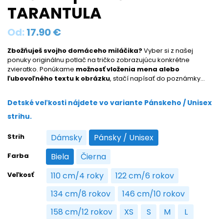
TARANTULA
Od:
17.90
€
Zbožňuješ svojho domáceho miláčika?
Vyber si z našej
ponuky originálnu potlač na tričko zobrazujúcu konkrétne
zvieratko. Ponúkame
možnosť vloženia mena alebo
ľubovoľného textu k obrázku
, stačí napísať do poznámky…
Detské veľkosti nájdete vo variante Pánskeho / Unisex
strihu.
Strih
Dámsky
Pánsky / Unisex
Dámsky
Pánsky / Unisex
Farba
Biela
Čierna
Biela
Čierna
Veľkosť
110 cm/4 roky
122 cm/6 rokov
110 cm/4 roky
122 cm/6 rokov
134 cm/8 rokov
146 cm/10 rokov
134 cm/8 rokov
146 cm/10 rokov
158 cm/12 rokov
XS
S
M
L
158 cm/12 rokov
XS
S
M
L