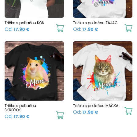
may
m
be
b
chosen
c
Tričko s potlačou KÔN
Tričko s potlačou ZAJAC
This
Th
Od:
Od:
17.90
€
17.90
€
on
o
product
p
the
t
has
h
product
p
multiple
mu
page
p
variants.
va
The
T
options
o
may
m
be
b
chosen
c
Tričko s potlačou
Tričko s potlačou MAČKA
ŠKREČOK
Th
Od:
17.90
€
on
o
This
Od:
17.90
€
p
the
t
product
h
product
p
has
mu