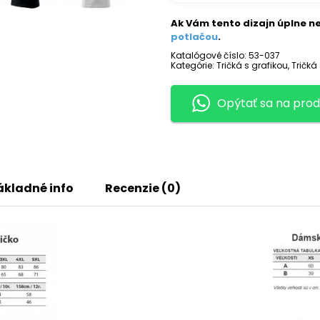
THUG
LIFE
Ak Vám tento dizajn úplne ne
potlačou
.
Katalógové číslo:
53-037
Kategórie:
Tričká s grafikou
,
Tričká
Opýtať sa na prod
ákladné info
Recenzie (0)