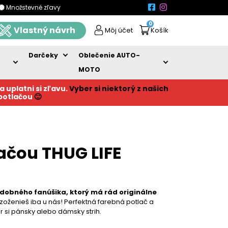
Množstevné zľavy
0
Vlastný návrh
Môj účet
Košík
Darčeky
Oblečenie AUTO-
MOTO
a uplatni si zľavu.
Vyber si niektorý z našich
 potlačou
🙂
lačou THUG LIFE
udobného fanúšika, ktorý má rád originálne
zoženieš iba u nás! Perfektná farebná potlač a
ber si pánsky alebo dámsky strih.