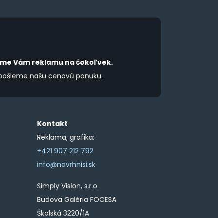
the
product
product
page
page
íme Vám reklamu na čokoľvek.
 pošleme našu cenovú ponuku.
Kontakt
Reklama, grafika:
+421 907 212 792
info@navrhnisi.sk
Simply Vision, s.r.o.
Budova Galéria FOCESA
Školská 3220/1A