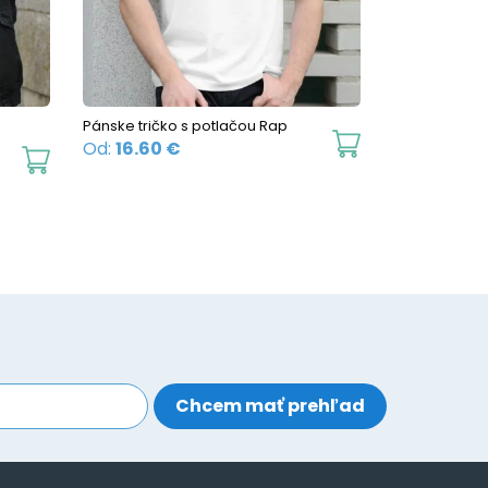
be
be
chosen
chosen
on
on
the
the
Pánske tričko s potlačou Rap
product
product
This
Od:
16.60
€
This
page
page
product
product
has
has
multiple
multiple
variants.
variants.
The
The
options
options
may
may
be
be
chosen
chosen
on
on
the