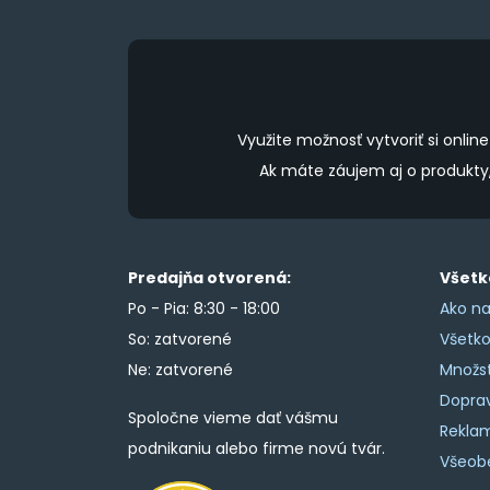
the
product
page
Využite možnosť vytvoriť si onl
Ak máte záujem aj o produkt
Predajňa otvorená:
Všetk
Po - Pia: 8:30 - 18:00
Ako na
So: zatvorené
Všetk
Ne: zatvorené
Množs
Doprav
Spoločne vieme dať vášmu
Rekla
podnikaniu alebo firme novú tvár.
Všeob