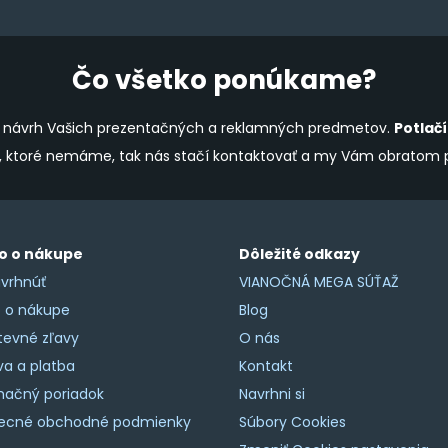
product
page
Čo všetko ponúkame?
ine návrh Vašich prezentačných a reklamných predmetov.
Potlač
y, ktoré nemáme, tak nás stačí kontaktovať a my Vám obratom
o o nákupe
Dôležité odkazy
vrhnúť
VIANOČNÁ MEGA SÚŤAŽ
o o nákupe
Blog
tevné zľavy
O nás
a a platba
Kontakt
mačný poriadok
Navrhni si
ecné obchodné podmienky
Súbory Cookies