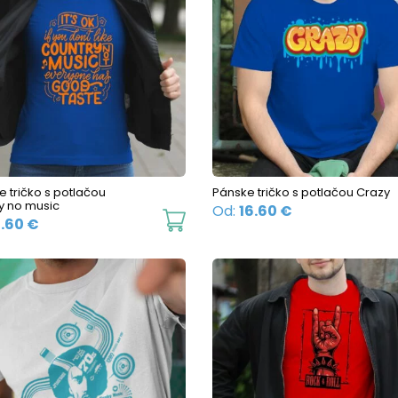
 tričko s potlačou
Pánske tričko s potlačou Crazy
y no music
Od:
16.60
€
This
6.60
€
product
has
multiple
variants.
The
options
may