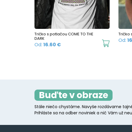
be
chosen
on
the
Tričko s potlačou COME TO THE
Tričko
product
DARK
Od:
1
This
page
Od:
16.60
€
product
has
multiple
variants.
The
Buďte v obraze
options
may
Stále niečo chystáme. Navyše rozdávame tajné
be
Prihláste sa na odber noviniek a nič Vám už neu
chosen
on