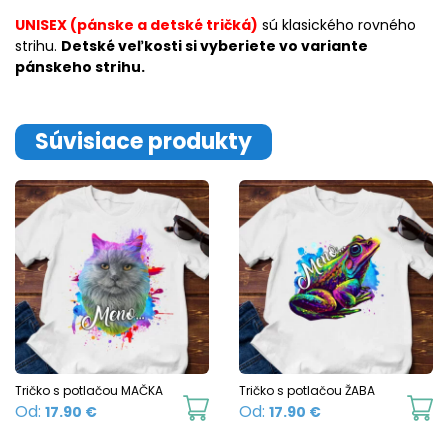
UNISEX (pánske a detské tričká)
sú klasického rovného
strihu.
Detské veľkosti si vyberiete vo variante
pánskeho strihu.
Súvisiace produkty
Tričko s potlačou MAČKA
Tričko s potlačou ŽABA
This
Th
Od:
Od:
17.90
€
17.90
€
product
p