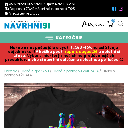
99% produktov doručujeme do 1-2 dní
Doprava ZDARMA pri nákupe nad 70€
Množstevné zľavy
0
Môj účet
KATEGÓRIE
Nakúp u nás počas júla a využi
ZĽAVU -10%
na celú tvoju
objednávku!!!
V košíku p
ouži
kupón: august26
a uplatni si
zľavu.
Vyber si niektorý z našich najpredávanejších
produktov,
alebo si navrhni oblečenie s vlastnou potlačou
🙂
Domov
/
Tričká s grafikou
/
Tričká s potlačou ZVIERATÁ
/ Tričko s
potlačou ŽIRAFA