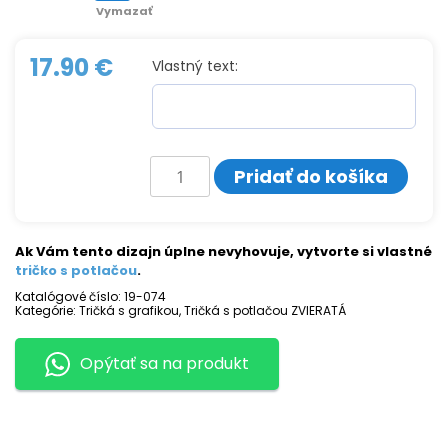
Vymazať
17.90
€
Vlastný text:
množstvo
Pridať do košíka
Tričko
s
potlačou
ŽIRAFA
Ak Vám tento dizajn úplne nevyhovuje, vytvorte si vlastné
tričko s potlačou
.
Katalógové číslo:
19-074
Kategórie:
Tričká s grafikou
,
Tričká s potlačou ZVIERATÁ
Opýtať sa na produkt