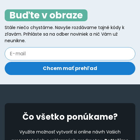
The
T
Buďte v obraze
options
o
may
m
Stále niečo chystáme. Navyše rozdávame tajné kódy k
be
b
zľavám. Prihláste sa na odber noviniek a nič Vám už
chosen
c
neunikne.
on
o
the
t
product
p
page
p
Čo všetko ponúkame?
Využite možnosť vytvoriť si online návrh Vašich