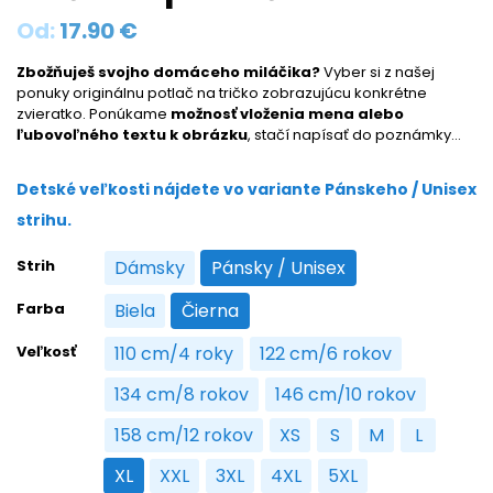
Od:
17.90
€
Zbožňuješ svojho domáceho miláčika?
Vyber si z našej
ponuky originálnu potlač na tričko zobrazujúcu konkrétne
zvieratko. Ponúkame
možnosť vloženia mena alebo
ľubovoľného textu k obrázku
, stačí napísať do poznámky…
Detské veľkosti nájdete vo variante Pánskeho / Unisex
strihu.
Strih
Dámsky
Pánsky / Unisex
Dámsky
Pánsky / Unisex
Farba
Biela
Čierna
Biela
Čierna
Veľkosť
110 cm/4 roky
122 cm/6 rokov
110 cm/4 roky
122 cm/6 rokov
134 cm/8 rokov
146 cm/10 rokov
134 cm/8 rokov
146 cm/10 rokov
158 cm/12 rokov
XS
S
M
L
158 cm/12 rokov
XS
S
M
L
XL
XXL
3XL
4XL
5XL
XL
XXL
3XL
4XL
5XL