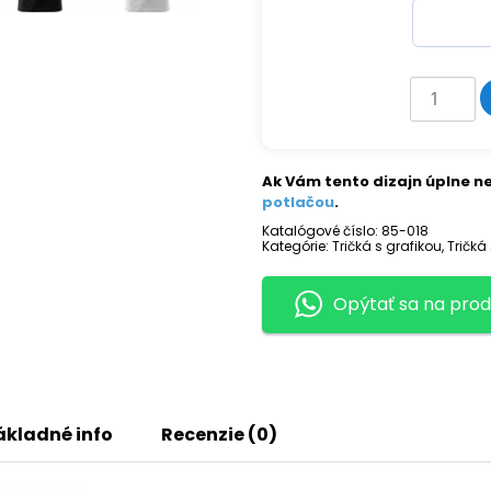
množstv
Tričko
s
potlačou
ZLATÝ
RETRÍVER
Ak Vám tento dizajn úplne ne
potlačou
.
Katalógové číslo:
85-018
Kategórie:
Tričká s grafikou
,
Tričká
Opýtať sa na prod
ákladné info
Recenzie (0)