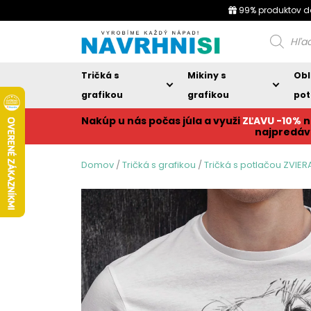
99% produktov d
Products
search
Tričká s
Mikiny s
Obl
grafikou
grafikou
pot
Nakúp u nás počas júla a využi
ZĽAVU -10%
n
najpredáv
Domov
/
Tričká s grafikou
/
Tričká s potlačou ZVIER