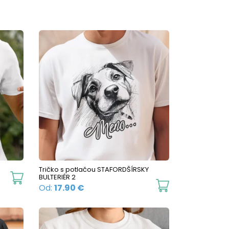
multiple
variants.
The
options
may
be
chosen
on
the
product
page
Tričko s potlačou STAFORDŠÍRSKY
This
BULTERIÉR 2
This
Od:
17.90
€
product
product
has
has
multiple
multiple