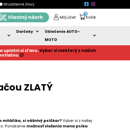
Množstevné zľavy
0
Vlastný návrh
Môj účet
Košík
Darčeky
Oblečenie AUTO-
MOTO
a uplatni si zľavu.
Vyber si niektorý z našich
 potlačou
🙂
lačou ZLATÝ
 miláčika, si vášnivý psíčkar?
Vyber si z našej
ičko. Ponúkame
možnosť vloženia mena psíka