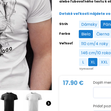
alebo ľubovoľného textu k o
Detské veľkosti nájdete vo 
Strih
Dámsky
Pán
Dámsky
Farba
Biela
Čierna
Biela
Čier
Veľkosť
110 cm/4 roky
110 cm/4 
146 cm/10 roko
146 cm/
L
XL
XXL
L
XL
XXL
Vymazať
17.90
€
Doplň me
Pridať po