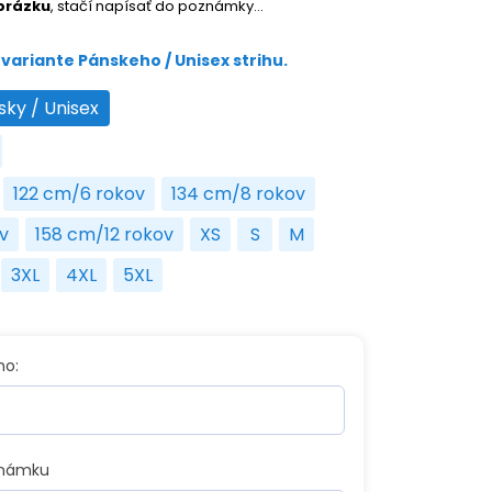
brázku
, stačí napísať do poznámky…
variante Pánskeho / Unisex strihu.
sky / Unisex
Pánsky / Unisex
na
122 cm/6 rokov
134 cm/8 rokov
roky
122 cm/6 rokov
134 cm/8 rokov
v
158 cm/12 rokov
XS
S
M
10 rokov
158 cm/12 rokov
XS
S
M
3XL
4XL
5XL
3XL
4XL
5XL
no:
známku