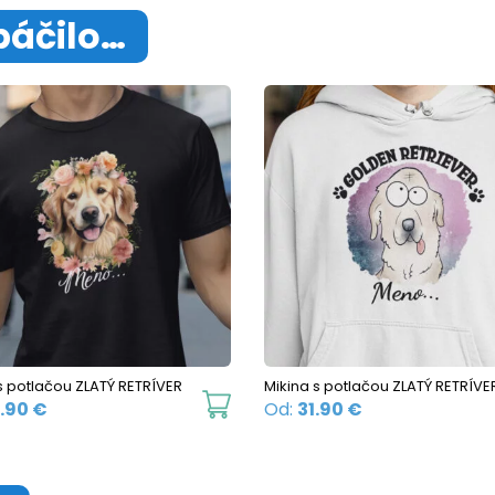
páčilo…
 s potlačou ZLATÝ RETRÍVER
Mikina s potlačou ZLATÝ RETRÍVE
This
7.90
€
Od:
31.90
€
product
has