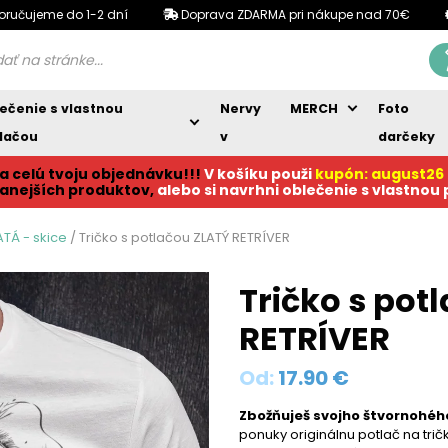
oručujeme do 1-2 dní
Doprava ZDARMA pri nákupe nad 70€
ečenie s vlastnou
Nervy
MERCH
Foto
lačou
v
darčeky
a celú tvoju objednávku!!!
V košíku p
ouži
kupón: august26
anejších produktov,
alebo si navrhni oblečenie s vlastnou
ATÁ - skice
/ Tričko s potlačou ZLATÝ RETRÍVER
Tričko s pot
RETRÍVER
Od:
17.90
€
Zbožňuješ svojho štvornohého
ponuky originálnu potlač na tr