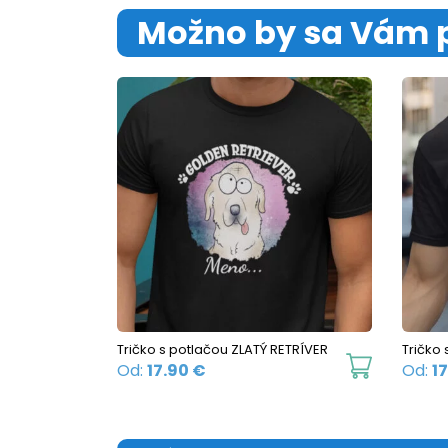
Možno by sa Vám 
Tričko s potlačou ZLATÝ RETRÍVER
Tričko
This
Od:
17.90
€
Od:
1
product
has