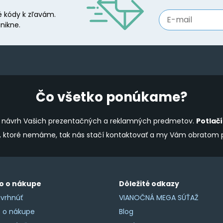
be
 kódy k zľavám.
chosen
nikne.
on
the
product
page
Čo všetko ponúkame?
ine návrh Vašich prezentačných a reklamných predmetov.
Potlač
y, ktoré nemáme, tak nás stačí kontaktovať a my Vám obratom
o o nákupe
Dôležité odkazy
vrhnúť
VIANOČNÁ MEGA SÚŤAŽ
o o nákupe
Blog