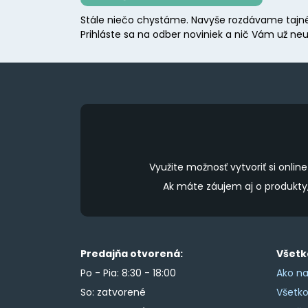
may
Stále niečo chystáme. Navyše rozdávame tajné
be
Prihláste sa na odber noviniek a nič Vám už neu
chosen
on
the
product
page
Využite možnosť vytvoriť si onl
Ak máte záujem aj o produkt
Predajňa otvorená:
Všetk
Po - Pia: 8:30 - 18:00
Ako na
So: zatvorené
Všetk