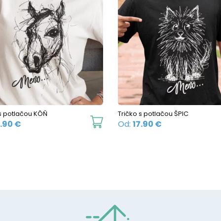
variants.
The
options
may
be
chosen
on
the
 s potlačou KÔŇ
Tričko s potlačou ŠPIC
product
This
7.90
€
Od:
17.90
€
page
product
has
multiple
variants.
The
options
may