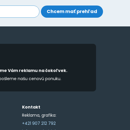
be
be
chosen
chosen
on
on
the
the
product
product
page
page
íme Vám reklamu na čokoľvek.
 pošleme našu cenovú ponuku.
Kontakt
Reklama, grafika:
+421 907 212 792