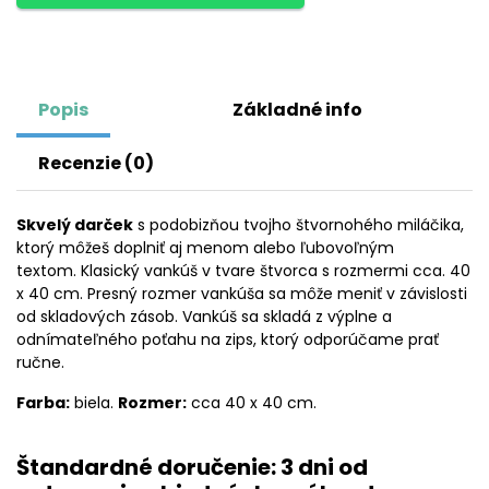
Popis
Základné info
Recenzie (0)
Skvelý darček
s podobizňou tvojho štvornohého miláčika,
ktorý môžeš doplniť aj menom alebo ľubovoľným
textom. Klasický vankúš v tvare štvorca s rozmermi cca. 40
x 40 cm. Presný rozmer vankúša sa môže meniť v závislosti
od skladových zásob. Vankúš sa skladá z výplne a
odnímateľného poťahu na zips, ktorý odporúčame prať
ručne.
Farba:
biela.
Rozmer:
cca 40 x 40 cm.
Štandardné doručenie: 3 dni od