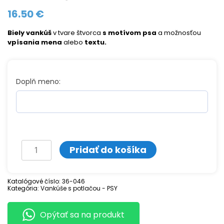
16.50
€
Biely vankúš
v tvare štvorca
s motívom psa
a možnosťou
vpísania mena
alebo
textu.
Doplň meno:
množstvo
Pridať do košíka
Vankúš
BÍGL
Katalógové číslo:
36-046
Kategória:
Vankúše s potlačou - PSY
Opýtať sa na produkt