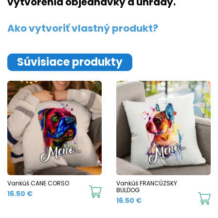
vytvorenia objednávky a úhrady.
Ako vytvoriť vlastný produkt?
Súvisiace produkty
Vankúš CANE CORSO
Vankúš FRANCÚZSKY
BULDOG
16.50
€
16.50
€