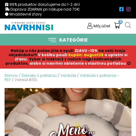
99% produktov doručujeme do 1-2 dní
Doprava ZDARMA pri nákupe nad 70€
Množstevné zľavy
0
Môj účet
KATEGÓRIE
Nakúp u nás počas júla a využi
ZĽAVU -10%
na celú tvoju
objednávku!!!
V košíku p
ouži
kupón: august26
a uplatni si
zľavu.
Vyber si niektorý z našich najpredávanejších
produktov,
alebo si navrhni oblečenie s vlastnou potlačou
🙂
Domov
/
Darčeky s potlačou
/
Vankúše
/
Vankúše s potlačou -
PSY
/ Vankúš BÍGL