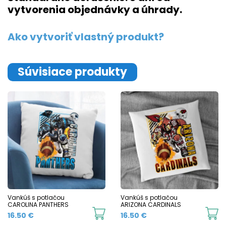
vytvorenia objednávky a úhrady.
Ako vytvoriť vlastný produkt?
Súvisiace produkty
Vankúš s potlačou
Vankúš s potlačou
CAROLINA PANTHERS
ARIZONA CARDINALS
16.50
€
16.50
€