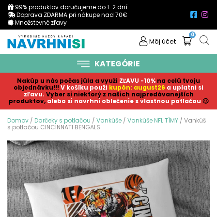
99% produktov doručujeme do 1-2 dní
Doprava ZDARMA pri nákupe nad 70€
Množstevné zľavy
0
Môj účet
KATEGÓRIE
Nakúp u nás počas júla a využi
ZĽAVU -10%
na celú tvoju
objednávku!!!
V košíku p
ouži
kupón: august26
a uplatni si
zľavu.
Vyber si niektorý z našich najpredávanejších
produktov,
alebo si navrhni oblečenie s vlastnou potlačou
🙂
Domov
/
Darčeky s potlačou
/
Vankúše
/
Vankúše NFL TÍMY
/ Vankúš
s potlačou CINCINNATI BENGALS