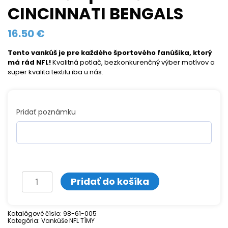
CINCINNATI BENGALS
16.50
€
Tento vankúš je pre každého športového fanúšika, ktorý
má rád NFL!
Kvalitná potlač, bezkonkurenčný výber motívov a
super kvalita textilu iba u nás.
Pridať poznámku
množstvo
Pridať do košíka
Vankúš
s
Katalógové číslo:
98-61-005
Kategória:
potlačou
Vankúše NFL TÍMY