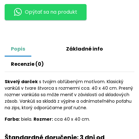
CINCINNATI
Opýtať sa na produkt
BENGALS
Popis
Základné info
Recenzie (0)
Skvelý darček
s tvojim obľúbeným motívom. Klasický
vankúš v tvare štvorca s rozmermi cca. 40 x 40 cm. Presný
rozmer vankúša sa môže meniť v závislosti od skladových
zásob. Vankúš sa skladá z výplne a odnímateľného poťahu
na zips, ktorý odporúčame prať ručne.
Farba:
biela.
Rozmer:
cca 40 x 40 cm.
Štandardné doručenie: 3 dni od