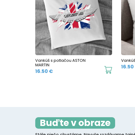
Vankúš s potlačou ASTON
Vankúš
MARTIN
16.50
16.50
€
Buďte v obraze
Stále niečo chystáme. Navyše rozdávame tajné