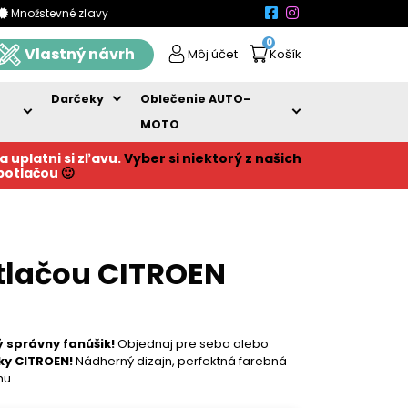
Množstevné zľavy
0
Vlastný návrh
Môj účet
Košík
Darčeky
Oblečenie AUTO-
MOTO
a uplatni si zľavu.
Vyber si niektorý z našich
 potlačou
🙂
tlačou CITROEN
 správny fanúšik!
Objednaj pre seba alebo
ky CITROEN!
Nádherný dizajn, perfektná farebná
rhu…