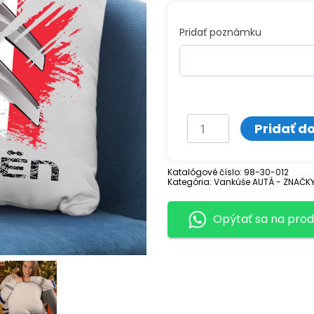
Pridať poznámku
množstvo
Pridať d
Vankúš
s
Katalógové číslo:
98-30-012
Kategória:
potlačou
Vankúše AUTÁ - ZNAČK
CITROEN
Opýtať sa na prod