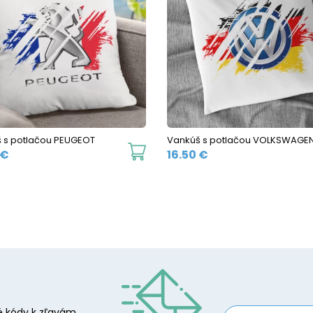
 s potlačou PEUGEOT
Vankúš s potlačou VOLKSWAGE
€
16.50
€
 kódy k zľavám.