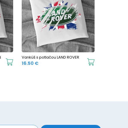
N
Vankúš s potlačou LAND ROVER
16.50
€