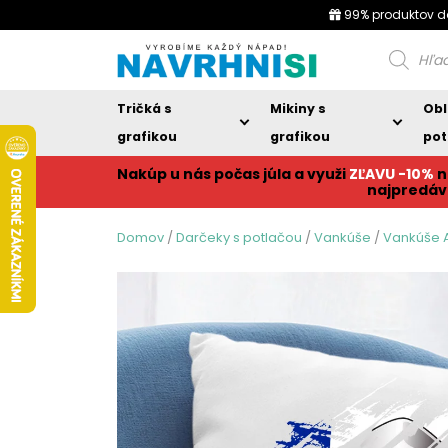
99% produktov d
Products
search
Tričká s
Mikiny s
Obl
grafikou
grafikou
pot
Nakúp u nás počas júla a využi
ZĽAVU -10%
n
najpredáv
Domov
/
Darčeky s potlačou
/
Vankúše
/
Vankúše 