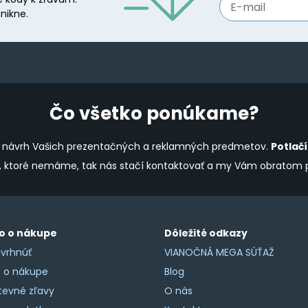
nikne.
Čo všetko ponúkame?
ine návrh Vašich prezentačných a reklamných predmetov.
Potlač
y, ktoré nemáme, tak nás stačí kontaktovať a my Vám obratom
o o nákupe
Dôležité odkazy
vrhnúť
VIANOČNÁ MEGA SÚŤAŽ
o o nákupe
Blog
tevné zľavy
O nás