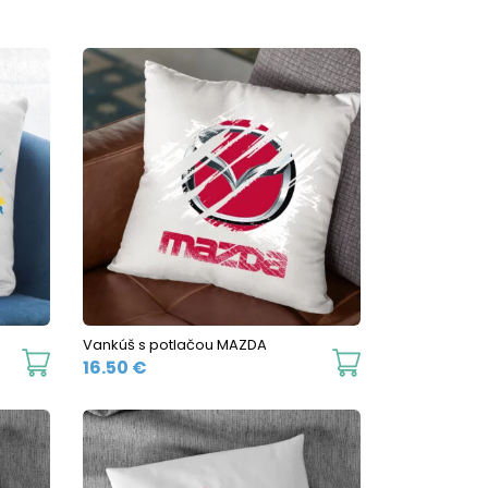
Vankúš s potlačou MAZDA
16.50
€