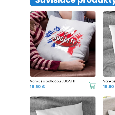
Vankúš s potlačou BUGATTI
Vankúš
16.50
€
16.50