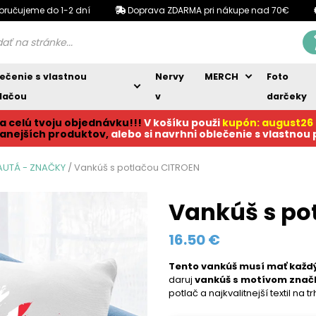
oručujeme do 1-2 dní
Doprava ZDARMA pri nákupe nad 70€
ečenie s vlastnou
Nervy
MERCH
Foto
lačou
v
darčeky
a celú tvoju objednávku!!!
V košíku p
ouži
kupón: august26
anejších produktov,
alebo si navrhni oblečenie s vlastnou
AUTÁ - ZNAČKY
/ Vankúš s potlačou CITROEN
Vankúš s po
16.50
€
Tento vankúš musí mať každý
daruj
vankúš s motívom znač
potlač a najkvalitnejší textil na t