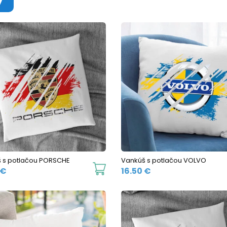
 s potlačou PORSCHE
Vankúš s potlačou VOLVO
€
16.50
€