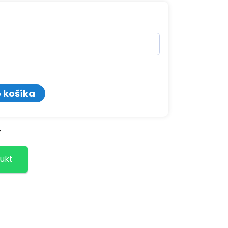
o košíka
Y
ukt