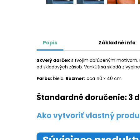
Popis
Základné info
Skvelý darček
s tvojim obľúbeným motívom. Kl
od skladových zásob. Vankúš sa skladá z výpln
Farba:
biela.
Rozmer:
cca 40 x 40 cm.
Štandardné doručenie: 3 d
Ako vytvoriť vlastný produ
Súvisiace produkt