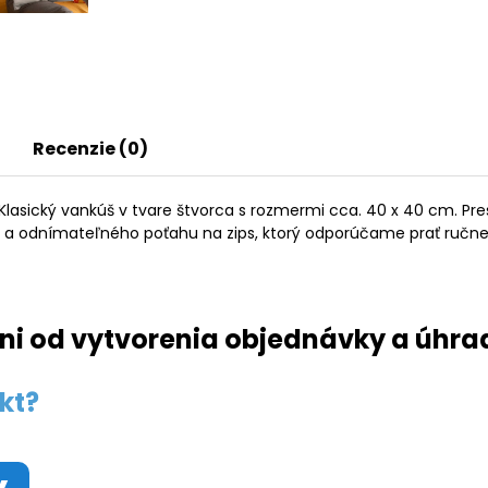
Recenzie (0)
asický vankúš v tvare štvorca s rozmermi cca. 40 x 40 cm. Pre
e a odnímateľného poťahu na zips, ktorý odporúčame prať ručne
ni od vytvorenia objednávky a úhra
kt?
y