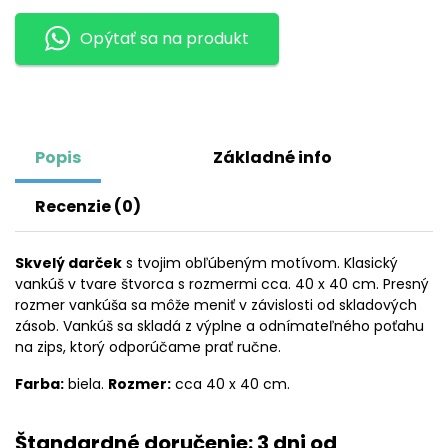
DAVID
Opýtať sa na produkt
GARRETT
Popis
Základné info
Recenzie (0)
Skvelý darček
s tvojim obľúbeným motívom. Klasický
vankúš v tvare štvorca s rozmermi cca. 40 x 40 cm. Presný
rozmer vankúša sa môže meniť v závislosti od skladových
zásob. Vankúš sa skladá z výplne a odnímateľného poťahu
na zips, ktorý odporúčame prať ručne.
Farba:
biela.
Rozmer:
cca 40 x 40 cm.
Štandardné doručenie: 3 dni od