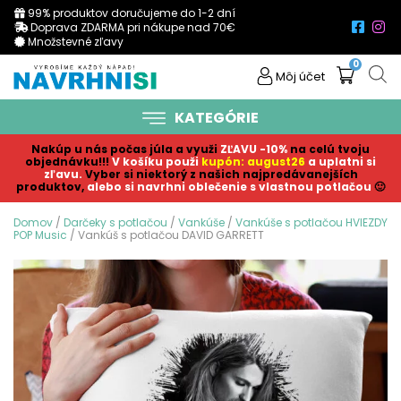
99% produktov doručujeme do 1-2 dní
Doprava ZDARMA pri nákupe nad 70€
Množstevné zľavy
0
Môj účet
KATEGÓRIE
Nakúp u nás počas júla a využi
ZĽAVU -10%
na celú tvoju
objednávku!!!
V košíku p
ouži
kupón: august26
a uplatni si
zľavu.
Vyber si niektorý z našich najpredávanejších
produktov,
alebo si navrhni oblečenie s vlastnou potlačou
🙂
Domov
/
Darčeky s potlačou
/
Vankúše
/
Vankúše s potlačou HVIEZDY
POP Music
/ Vankúš s potlačou DAVID GARRETT