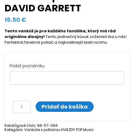
DAVID GARRETT
16.50
€
Tento vankúš je pre každého fanúšika, ktorý má rád
originálne dizajny!
Tento jedinečný kúsok zoženieš iba u nás!
Perfektná farebná potlač a najkvalitnejší textil na trhu.
Pridať poznámku
množstvo
Pridať do košíka
Vankúš
s
Katalógové číslo:
98-57-084
Kategória:
potlačou
Vankúše s potlačou HVIEZDY POP Music