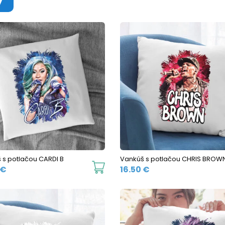
 s potlačou CARDI B
Vankúš s potlačou CHRIS BROW
€
16.50
€