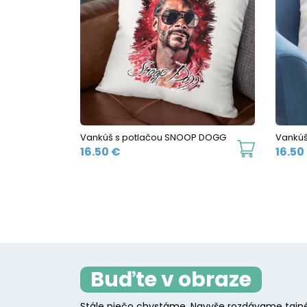
Vankúš s potlačou SNOOP DOGG
Vankúš
16.50
€
16.50
Buďte v obraze
Stále niečo chystáme. Navyše rozdávame tajné