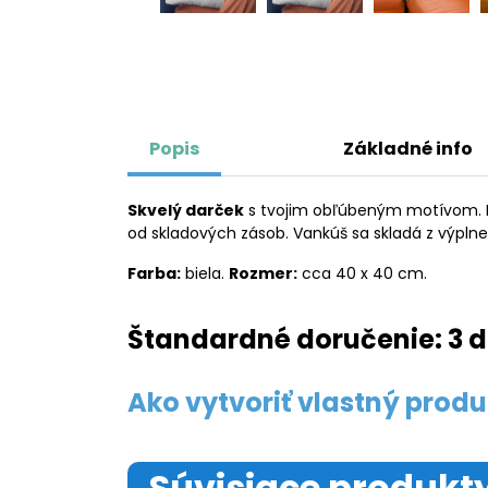
Popis
Základné info
Skvelý darček
s tvojim obľúbeným motívom. Kl
od skladových zásob. Vankúš sa skladá z výpln
Farba:
biela.
Rozmer:
cca 40 x 40 cm.
Štandardné doručenie: 3 d
Ako vytvoriť vlastný produ
Súvisiace produkt