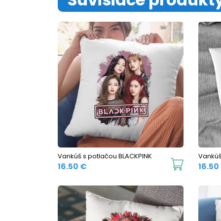
Vankúš s potlačou BLACKPINK
Vankúš
16.50
€
16.50