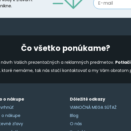
nikne.
Čo všetko ponúkame?
ine návrh Vašich prezentačných a reklamných predmetov.
Potlač
y, ktoré nemáme, tak nás stačí kontaktovať a my Vám obratom
o o nákupe
Dôležité odkazy
vrhnúť
VIANOČNÁ MEGA SÚŤAŽ
o o nákupe
Blog
tevné zľavy
O nás