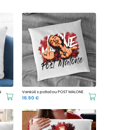
N
Vankúš s potlačou POST MALONE
16.50
€