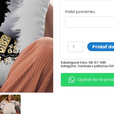
Pridať poznámku
množstvo
Pridať d
Vankúš
s
Katalógové číslo:
98-57-085
Kategória:
potlačou
Vankúše s potlačou HVI
DR.
Opýtať sa na prod
ALBAN