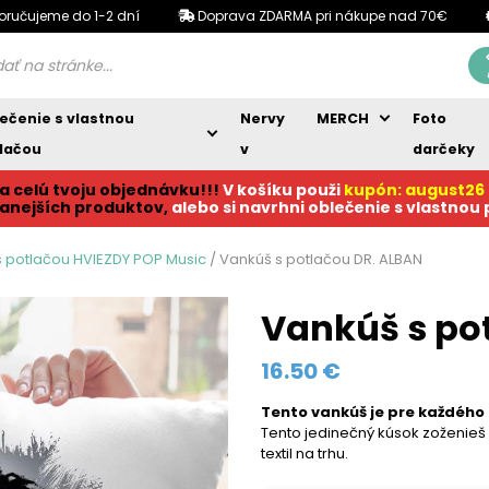
oručujeme do 1-2 dní
Doprava ZDARMA pri nákupe nad 70€
ečenie s vlastnou
Nervy
MERCH
Foto
lačou
v
darčeky
a celú tvoju objednávku!!!
V košíku p
ouži
kupón: august26
anejších produktov,
alebo si navrhni oblečenie s vlastnou
 potlačou HVIEZDY POP Music
/ Vankúš s potlačou DR. ALBAN
Vankúš s po
16.50
€
Tento vankúš je pre každého 
Tento jedinečný kúsok zoženieš i
textil na trhu.