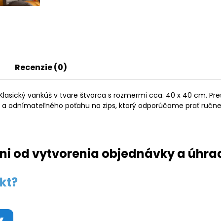
Recenzie (0)
asický vankúš v tvare štvorca s rozmermi cca. 40 x 40 cm. Pre
e a odnímateľného poťahu na zips, ktorý odporúčame prať ručne
ni od vytvorenia objednávky a úhra
kt?
y