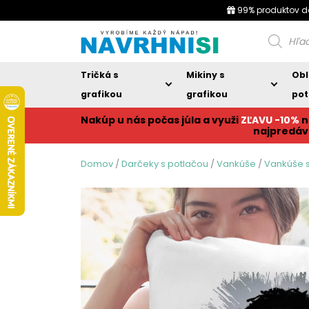
99% produktov d
Products
search
Tričká s
Mikiny s
Obl
grafikou
grafikou
pot
Nakúp u nás počas júla a využi
ZĽAVU -10%
n
najpredáv
Domov
/
Darčeky s potlačou
/
Vankúše
/
Vankúše s