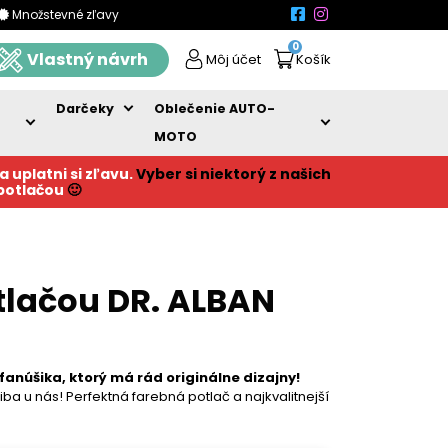
Množstevné zľavy
0
Vlastný návrh
Môj účet
Košík
Darčeky
Oblečenie AUTO-
MOTO
a uplatni si zľavu.
Vyber si niektorý z našich
 potlačou
🙂
tlačou DR. ALBAN
fanúšika, ktorý má rád originálne dizajny!
ba u nás! Perfektná farebná potlač a najkvalitnejší