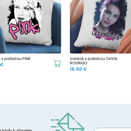
 s potlačou PINK
Vankúš s potlačou OLIVIA
RODRIGO
€
16.50
€
 kódy k zľavám.