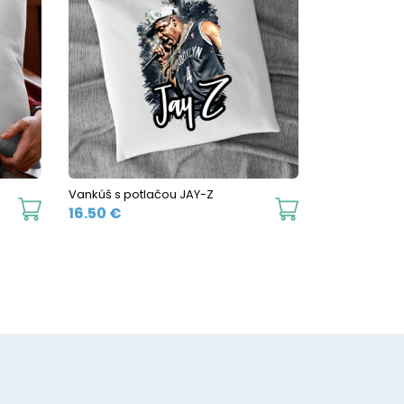
R
Vankúš s potlačou JAY-Z
16.50
€