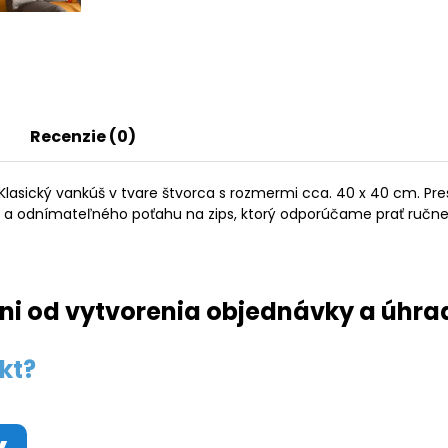
Recenzie (0)
asický vankúš v tvare štvorca s rozmermi cca. 40 x 40 cm. Pre
e a odnímateľného poťahu na zips, ktorý odporúčame prať ručne
ni od vytvorenia objednávky a úhra
kt?
y