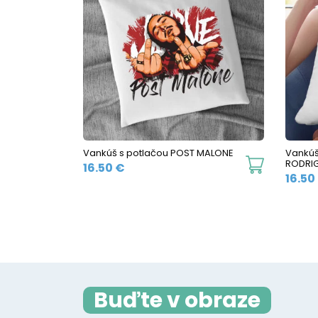
Vankúš s potlačou POST MALONE
Vankúš
RODRI
16.50
€
16.50
Buďte v obraze