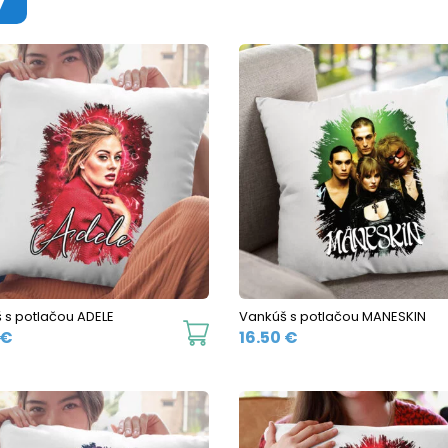
 s potlačou ADELE
Vankúš s potlačou MANESKIN
€
16.50
€