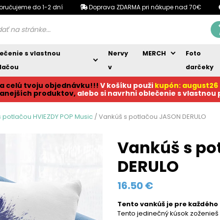
oručujeme do 1-2 dní
Doprava ZDARMA pri nákupe nad 70€
ečenie s vlastnou
Nervy
MERCH
Foto
lačou
v
darčeky
a celú tvoju objednávku!!!
V košíku p
ouži
kupón: august26
anejších produktov,
alebo si navrhni oblečenie s vlastnou
 potlačou HVIEZDY POP Music
/ Vankúš s potlačou JASON DERULO
Vankúš s po
DERULO
16.50
€
Tento vankúš je pre každého 
Tento jedinečný kúsok zoženieš i