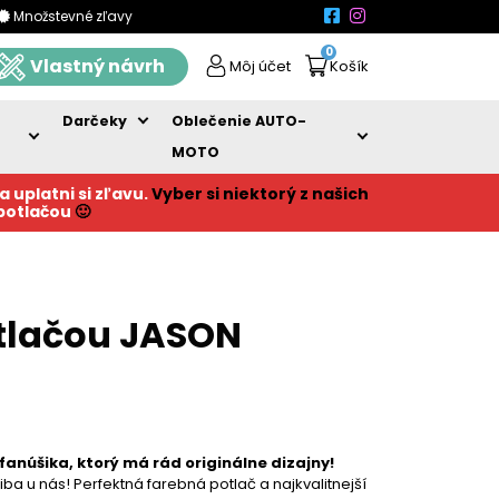
Množstevné zľavy
0
Vlastný návrh
Môj účet
Košík
Darčeky
Oblečenie AUTO-
MOTO
a uplatni si zľavu.
Vyber si niektorý z našich
 potlačou
🙂
tlačou JASON
fanúšika, ktorý má rád originálne dizajny!
ba u nás! Perfektná farebná potlač a najkvalitnejší