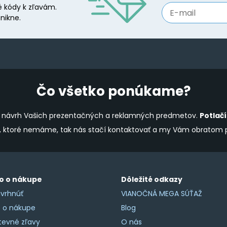
 kódy k zľavám.
nikne.
Čo všetko ponúkame?
ine návrh Vašich prezentačných a reklamných predmetov.
Potlač
y, ktoré nemáme, tak nás stačí kontaktovať a my Vám obratom
o o nákupe
Dôležité odkazy
vrhnúť
VIANOČNÁ MEGA SÚŤAŽ
o o nákupe
Blog
tevné zľavy
O nás