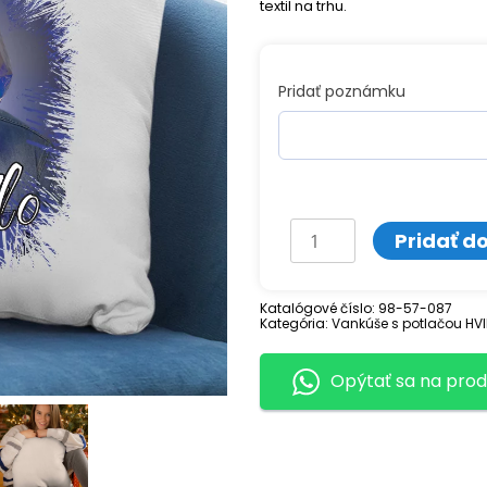
textil na trhu.
Pridať poznámku
množstvo
Pridať d
Vankúš
s
Katalógové číslo:
98-57-087
Kategória:
potlačou
Vankúše s potlačou HVI
JASON
Opýtať sa na prod
DERULO