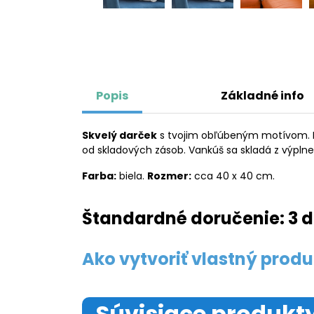
Popis
Základné info
Skvelý darček
s tvojim obľúbeným motívom. Kl
od skladových zásob. Vankúš sa skladá z výpln
Farba:
biela.
Rozmer:
cca 40 x 40 cm.
Štandardné doručenie: 3 d
Ako vytvoriť vlastný produ
Súvisiace produkt