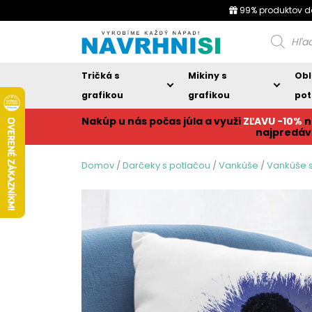
99% produktov d
Products
search
Tričká s
Mikiny s
Obl
grafikou
grafikou
pot
Nakúp u nás počas júla a využi
ZĽAVU -10%
n
najpredáv
Domov
/
Darčeky s potlačou
/
Vankúše
/
Vankúše s