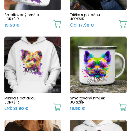
be
b
chosen
c
Smaltovaný hrnček
Tričko s potlačou
JORKŠÍR
JORKŠÍR
on
o
This
Th
Od:
15.50
€
17.90
€
the
t
product
p
product
p
has
h
page
p
multiple
mu
variants.
va
The
T
options
o
may
m
be
b
chosen
c
Mikina s potlačou
Smaltovaný hrnček
JORKŠÍR
JORKŠÍR
on
o
This
Th
Od:
31.90
€
15.50
€
the
t
product
p
product
p
has
h
page
p