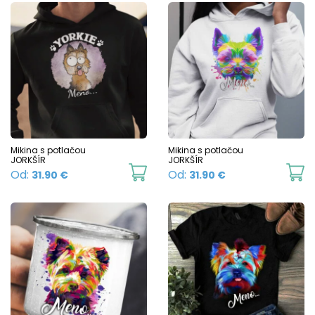
h
mu
va
T
o
m
b
c
Mikina s potlačou
Mikina s potlačou
JORKŠÍR
JORKŠÍR
o
This
Th
Od:
Od:
31.90
€
31.90
€
t
product
p
p
has
h
p
multiple
mu
variants.
va
The
T
options
o
may
m