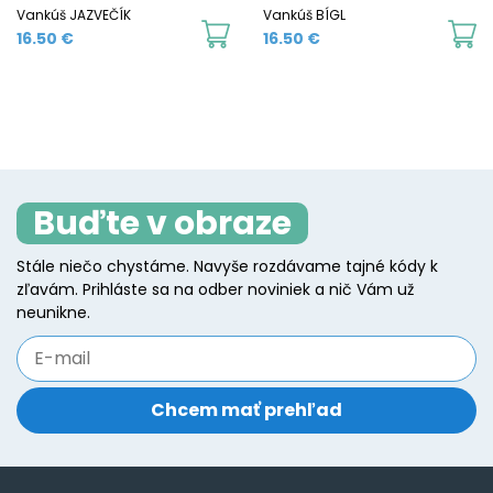
Vankúš JAZVEČÍK
Vankúš BÍGL
16.50
€
16.50
€
Buďte v obraze
Stále niečo chystáme. Navyše rozdávame tajné kódy k
zľavám. Prihláste sa na odber noviniek a nič Vám už
neunikne.