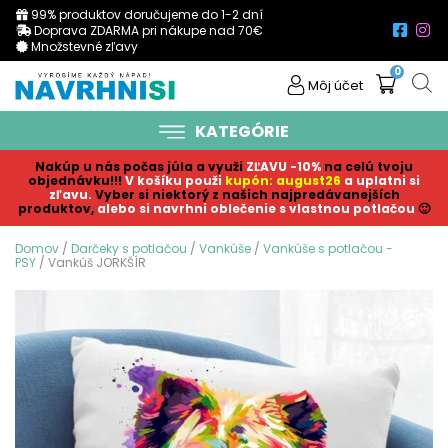
99% produktov doručujeme do 1-2 dní
Doprava ZDARMA pri nákupe nad 70€
Množstevné zľavy
0
Môj účet
KATEGÓRIE
Nakúp u nás počas júla a využi
ZĽAVU -10%
na celú tvoju
objednávku!!!
V košíku p
ouži
kupón: august26
a uplatni si
zľavu.
Vyber si niektorý z našich najpredávanejších
produktov,
alebo si navrhni oblečenie s vlastnou potlačou
🙂
Domov
/
Darčeky s potlačou
/
Vankúše
/
Vankúše s potlačou -
PSY
/ Vankúš JORKŠÍR