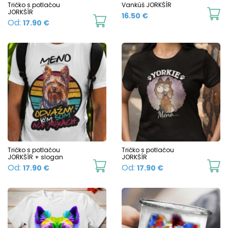
chosen
c
Tričko s potlačou
Vankúš JORKŠÍR
JORKŠÍR
16.50
€
on
o
This
Od:
17.90
€
the
t
product
product
p
has
page
p
multiple
variants.
The
options
may
be
chosen
Tričko s potlačou
Tričko s potlačou
JORKŠÍR + slogan
JORKŠÍR
on
This
Th
Od:
Od:
17.90
€
17.90
€
the
product
p
product
has
h
page
multiple
mu
variants.
va