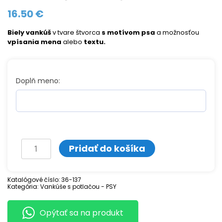
16.50
€
Biely vankúš
v tvare štvorca
s motívom psa
a možnosťou
vpísania mena
alebo
textu.
Doplň meno:
množstvo
Pridať do košíka
Vankúš
JORKŠÍR
Katalógové číslo:
36-137
Kategória:
Vankúše s potlačou - PSY
Opýtať sa na produkt