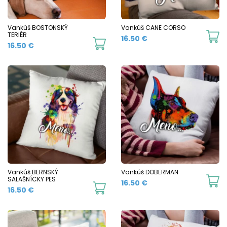
the
t
product
p
Vankúš BOSTONSKÝ
Vankúš CANE CORSO
TERIÉR
16.50
€
page
p
16.50
€
Vankúš BERNSKÝ
Vankúš DOBERMAN
SALAŠNÍCKY PES
16.50
€
16.50
€