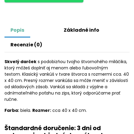
Popis
Základné info
Recenzie (0)
Skvelý darček
s podobizňou tvojho štvornohého miláčika,
ktorý môžeš doplniť aj menom alebo ľubovoľným
textom. Klasický vankúš v tvare štvorca s rozmermi cca. 40
x 40 cm. Presný rozmer vankúša sa môže meniť v závislosti
od skladových zásob. Vankúš sa skladá z výplne a
odnímateľného poťahu na zips, ktorý odporúčame prať
ručne.
Farba:
biela.
Rozmer:
cca 40 x 40 cm.
Štandardné doručenie: 3 dni od