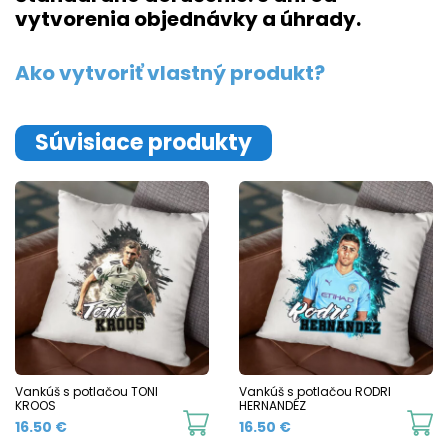
vytvorenia objednávky a úhrady.
Ako vytvoriť vlastný produkt?
Súvisiace produkty
Vankúš s potlačou TONI
Vankúš s potlačou RODRI
KROOS
HERNANDÉZ
16.50
€
16.50
€