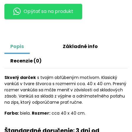
LAUTARO
Opýtať sa na produkt
MARTINEZ
Popis
Základné info
Recenzie (0)
Skvelý darček
s tvojim obľúbeným motívom. Klasický
vankúš v tvare štvorca s rozmermi cca. 40 x 40 cm. Presný
rozmer vankúša sa môže meniť v závislosti od skladových
zásob. Vankúš sa skladá z výplne a odnímateľného poťahu
na zips, ktorý odporúčame prať ručne.
Farba:
biela.
Rozmer:
cca 40 x 40 cm.
Štandardné doručenie: 3 dni od