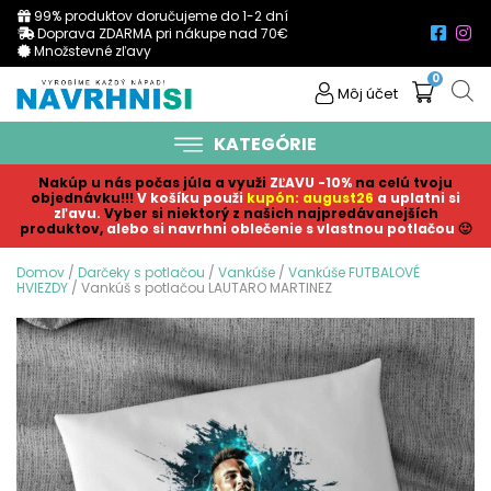
99% produktov doručujeme do 1-2 dní
Doprava ZDARMA pri nákupe nad 70€
Množstevné zľavy
0
Môj účet
KATEGÓRIE
Nakúp u nás počas júla a využi
ZĽAVU -10%
na celú tvoju
objednávku!!!
V košíku p
ouži
kupón: august26
a uplatni si
zľavu.
Vyber si niektorý z našich najpredávanejších
produktov,
alebo si navrhni oblečenie s vlastnou potlačou
🙂
Domov
/
Darčeky s potlačou
/
Vankúše
/
Vankúše FUTBALOVÉ
HVIEZDY
/ Vankúš s potlačou LAUTARO MARTINEZ