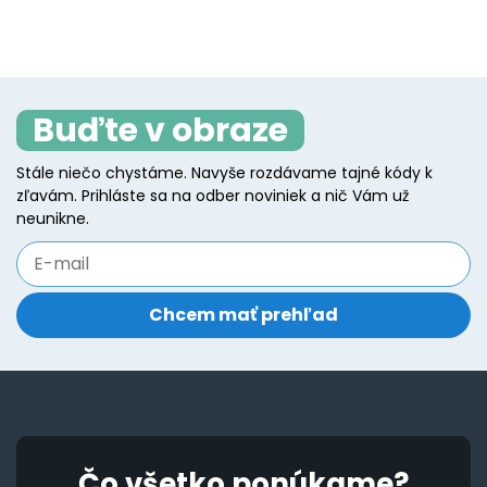
Buďte v obraze
Stále niečo chystáme. Navyše rozdávame tajné kódy k
zľavám. Prihláste sa na odber noviniek a nič Vám už
neunikne.
Čo všetko ponúkame?