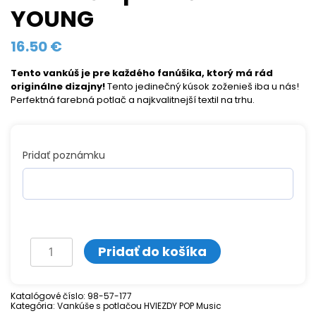
YOUNG
16.50
€
Tento vankúš je pre každého fanúšika, ktorý má rád
originálne dizajny!
Tento jedinečný kúsok zoženieš iba u nás!
Perfektná farebná potlač a najkvalitnejší textil na trhu.
Pridať poznámku
množstvo
Pridať do košíka
Vankúš
s
Katalógové číslo:
98-57-177
Kategória:
potlačou
Vankúše s potlačou HVIEZDY POP Music