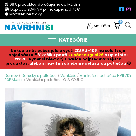
99% produktov doručujeme do 1-2 dní
Doprava ZDARMA pri nákupe nad 70€
Množstevné zľavy
0
Môj účet
KATEGÓRIE
Nakúp u nás počas júla a využi
ZĽAVU -10%
na celú tvoju
objednávku!!!
V košíku p
ouži
kupón: august26
a uplatni si
zľavu.
Vyber si niektorý z našich najpredávanejších
produktov,
alebo si navrhni oblečenie s vlastnou potlačou
🙂
Domov
/
Darčeky s potlačou
/
Vankúše
/
Vankúše s potlačou HVIEZDY
POP Music
/ Vankúš s potlačou LOLA YOUNG