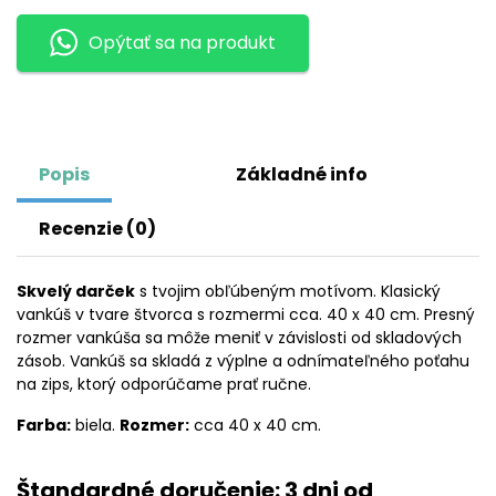
LOLA
Opýtať sa na produkt
YOUNG
Popis
Základné info
Recenzie (0)
Skvelý darček
s tvojim obľúbeným motívom. Klasický
vankúš v tvare štvorca s rozmermi cca. 40 x 40 cm. Presný
rozmer vankúša sa môže meniť v závislosti od skladových
zásob. Vankúš sa skladá z výplne a odnímateľného poťahu
na zips, ktorý odporúčame prať ručne.
Farba:
biela.
Rozmer:
cca 40 x 40 cm.
Štandardné doručenie: 3 dni od