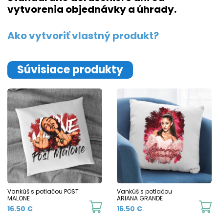
vytvorenia objednávky a úhrady.
Ako vytvoriť vlastný produkt?
Súvisiace produkty
Vankúš s potlačou POST
Vankúš s potlačou
MALONE
ARIANA GRANDE
16.50
€
16.50
€