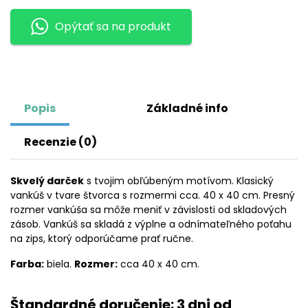
MARIAH
Opýtať sa na produkt
CAREY
Popis
Základné info
Recenzie (0)
Skvelý darček
s tvojim obľúbeným motívom. Klasický
vankúš v tvare štvorca s rozmermi cca. 40 x 40 cm. Presný
rozmer vankúša sa môže meniť v závislosti od skladových
zásob. Vankúš sa skladá z výplne a odnímateľného poťahu
na zips, ktorý odporúčame prať ručne.
Farba:
biela.
Rozmer:
cca 40 x 40 cm.
Štandardné doručenie: 3 dni od