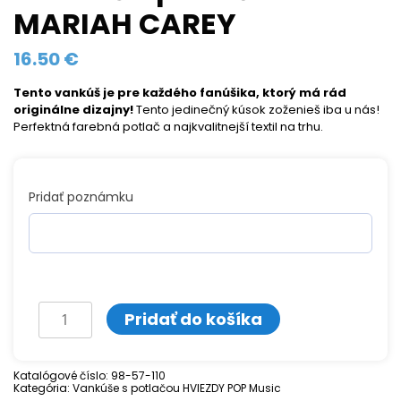
MARIAH CAREY
16.50
€
Tento vankúš je pre každého fanúšika, ktorý má rád
originálne dizajny!
Tento jedinečný kúsok zoženieš iba u nás!
Perfektná farebná potlač a najkvalitnejší textil na trhu.
Pridať poznámku
množstvo
Pridať do košíka
Vankúš
s
Katalógové číslo:
98-57-110
Kategória:
potlačou
Vankúše s potlačou HVIEZDY POP Music