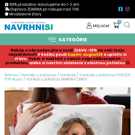
99% produktov doručujeme do 1-2 dní
Doprava ZDARMA pri nákupe nad 70€
Množstevné zľavy
0
Môj účet
KATEGÓRIE
Nakúp u nás počas júla a využi
ZĽAVU -10%
na celú tvoju
objednávku!!!
V košíku p
ouži
kupón: august26
a uplatni si
zľavu.
Vyber si niektorý z našich najpredávanejších
produktov,
alebo si navrhni oblečenie s vlastnou potlačou
🙂
Domov
/
Darčeky s potlačou
/
Vankúše
/
Vankúše s potlačou HVIEZDY
POP Music
/ Vankúš s potlačou MARIAH CAREY