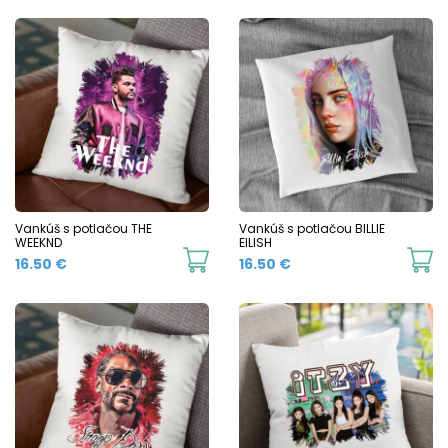
Vankúš s potlačou THE
Vankúš s potlačou BILLIE
WEEKND
EILISH
16.50
€
16.50
€