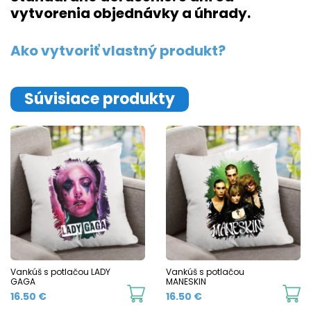
vytvorenia objednávky a úhrady.
Ako vytvoriť vlastný produkt?
Súvisiace produkty
Vankúš s potlačou LADY
Vankúš s potlačou
GAGA
MANESKIN
16.50
€
16.50
€