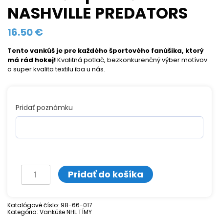
NASHVILLE PREDATORS
16.50
€
Tento vankúš je pre každého športového fanúšika, ktorý
má rád hokej!
Kvalitná potlač, bezkonkurenčný výber motívov
a super kvalita textilu iba u nás.
Pridať poznámku
množstvo
Pridať do košíka
Vankúš
s
Katalógové číslo:
98-66-017
Kategória:
potlačou
Vankúše NHL TÍMY