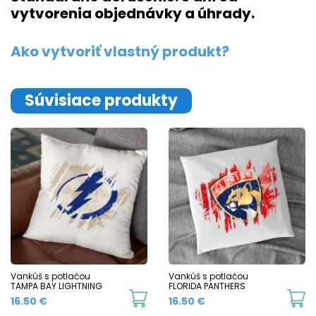
vytvorenia objednávky a úhrady.
Ako vytvoriť vlastný produkt?
Súvisiace produkty
Vankúš s potlačou
Vankúš s potlačou
TAMPA BAY LIGHTNING
FLORIDA PANTHERS
16.50
€
16.50
€