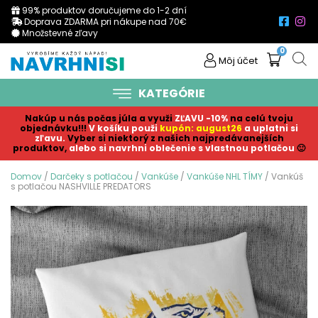
99% produktov doručujeme do 1-2 dní
Doprava ZDARMA pri nákupe nad 70€
Množstevné zľavy
0
Môj účet
KATEGÓRIE
Nakúp u nás počas júla a využi
ZĽAVU -10%
na celú tvoju
objednávku!!!
V košíku p
ouži
kupón: august26
a uplatni si
zľavu.
Vyber si niektorý z našich najpredávanejších
produktov,
alebo si navrhni oblečenie s vlastnou potlačou
🙂
Domov
/
Darčeky s potlačou
/
Vankúše
/
Vankúše NHL TÍMY
/ Vankúš
s potlačou NASHVILLE PREDATORS