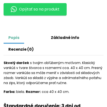
NASHVILLE
Opýtať sa na produkt
PREDATORS
Popis
Základné info
Recenzie (0)
Skvelý darček
s tvojim obľúbeným motívom. Klasický
vankúš v tvare štvorca s rozmermi cca. 40 x 40 cm. Presný
rozmer vankúša sa môže meniť v závislosti od skladových
zásob. Vankúš sa skladá z výplne a odnímateľného poťahu
na zips, ktorý odporúčame prať ručne.
Farba:
biela.
Rozmer:
cca 40 x 40 cm.
Štandardné doručenie: 3 dni od