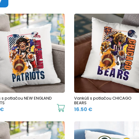
 s potlačou NEW ENGLAND
Vankúš s potlačou CHICAGO
TS
BEARS
€
16.50
€