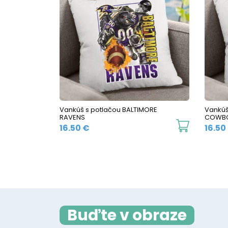
Vankúš s potlačou BALTIMORE
Vankúš
RAVENS
COWB
16.50
€
16.50
Buďte v obraze