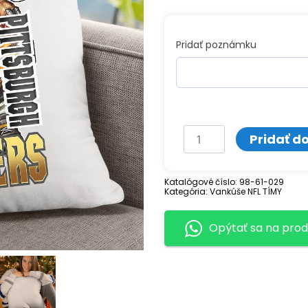
Pridať poznámku
množstvo
Pridať d
Vankúš
s
Katalógové číslo:
98-61-029
Kategória:
potlačou
Vankúše NFL TÍMY
PITTSBURGH
Opýtať sa na prod
STEELERS