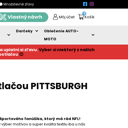
Množstevné zľavy
0
Vlastný návrh
Môj účet
Košík
Darčeky
Oblečenie AUTO-
MOTO
a uplatni si zľavu.
Vyber si niektorý z našich
 potlačou
🙂
tlačou PITTSBURGH
športového fanúšika, ktorý má rád NFL!
výber motívov a super kvalita textilu iba u nás.