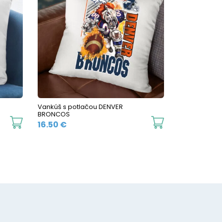
Vankúš s potlačou DENVER
BRONCOS
16.50
€