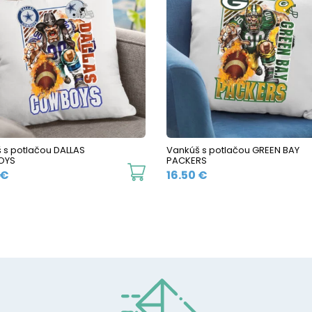
 s potlačou DALLAS
Vankúš s potlačou GREEN BAY
OYS
PACKERS
€
16.50
€