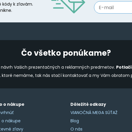
 kódy k zľavám.
nikne.
Čo všetko ponúkame?
ine návrh Vašich prezentačných a reklamných predmetov.
Potlač
y, ktoré nemáme, tak nás stačí kontaktovať a my Vám obratom
o o nákupe
Dôležité odkazy
vrhnúť
VIANOČNÁ MEGA SÚŤAŽ
o o nákupe
Blog
tevné zľavy
O nás