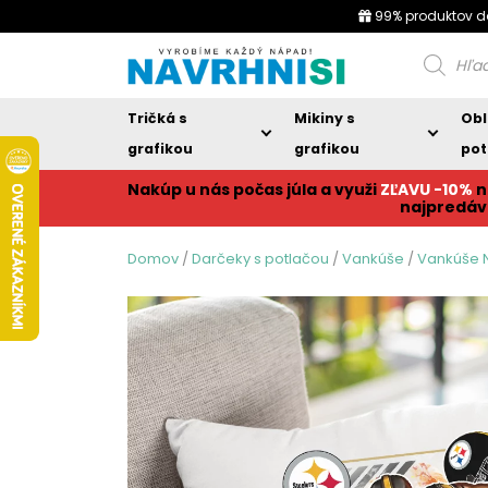
99% produktov d
Products
search
Tričká s
Mikiny s
Obl
grafikou
grafikou
pot
Nakúp u nás počas júla a využi
ZĽAVU -10%
n
najpredáv
Domov
/
Darčeky s potlačou
/
Vankúše
/
Vankúše N