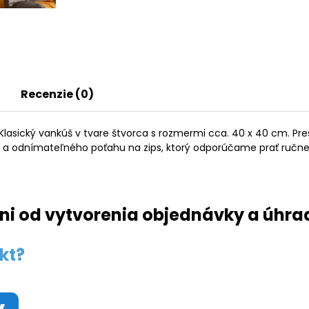
Recenzie (0)
asický vankúš v tvare štvorca s rozmermi cca. 40 x 40 cm. Pre
e a odnímateľného poťahu na zips, ktorý odporúčame prať ručne
ni od vytvorenia objednávky a úhra
kt?
y