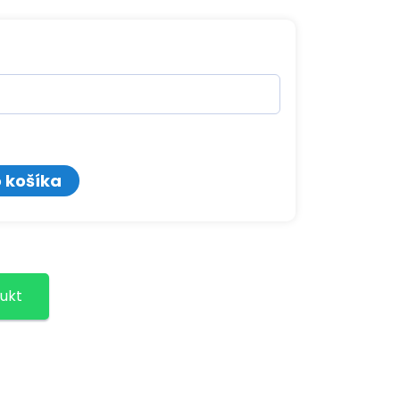
o košíka
ukt