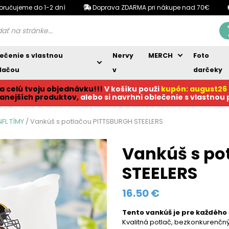
oručujeme do 1-2 dní
Doprava ZDARMA pri nákupe nad 70€
ečenie s vlastnou
Nervy
MERCH
Foto
lačou
v
darčeky
a celú tvoju objednávku!!!
V košíku p
ouži
kupón: august26
anejších produktov,
alebo si navrhni oblečenie s vlastnou
FL TÍMY
/ Vankúš s potlačou PITTSBURGH STEELERS
Vankúš s po
STEELERS
16.50
€
Tento vankúš je pre každého 
Kvalitná potlač, bezkonkurenčný 