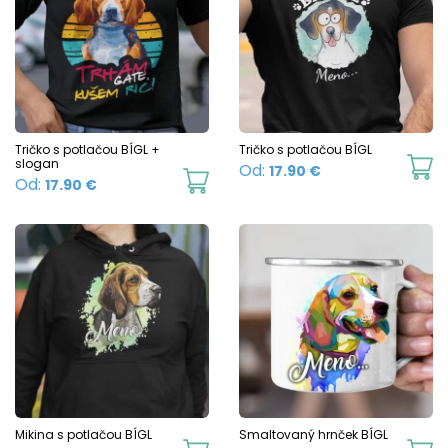
Tričko s potlačou BÍGL +
Tričko s potlačou BÍGL
slogan
Th
Od:
17.90
€
This
Od:
17.90
€
p
product
h
has
mu
multiple
va
variants.
T
The
o
options
m
may
b
be
c
chosen
Mikina s potlačou BÍGL
Smaltovaný hrnček BÍGL
o