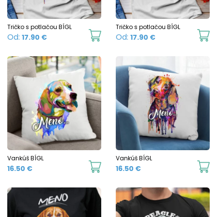
be
b
chosen
c
Tričko s potlačou BÍGL
Tričko s potlačou BÍGL
This
Th
Od:
Od:
17.90
€
17.90
€
on
o
product
p
the
t
has
h
product
p
multiple
mu
page
p
variants.
va
The
T
options
o
may
m
be
b
chosen
c
Vankúš BÍGL
Vankúš BÍGL
16.50
€
16.50
€
on
o
the
t
product
p
page
p