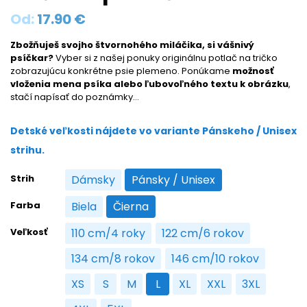
Od:
17.90
€
Zbožňuješ svojho štvornohého miláčika, si vášnivý
psíčkar?
Vyber si z našej ponuky originálnu potlač na tričko
zobrazujúcu konkrétne psie plemeno. Ponúkame
možnosť
vloženia mena psíka alebo ľubovoľného textu k obrázku
,
stačí napísať do poznámky…
Detské veľkosti nájdete vo variante Pánskeho / Unisex
strihu.
Strih
Dámsky
Pánsky / Unisex
Dámsky
Pánsky / Unisex
Farba
Biela
Čierna
Biela
Čierna
Veľkosť
110 cm/4 roky
122 cm/6 rokov
110 cm/4 roky
122 cm/6 rokov
134 cm/8 rokov
146 cm/10 rokov
134 cm/8 rokov
146 cm/10 rokov
XS
S
M
L
XL
XXL
3XL
XS
S
M
L
XL
XXL
3XL