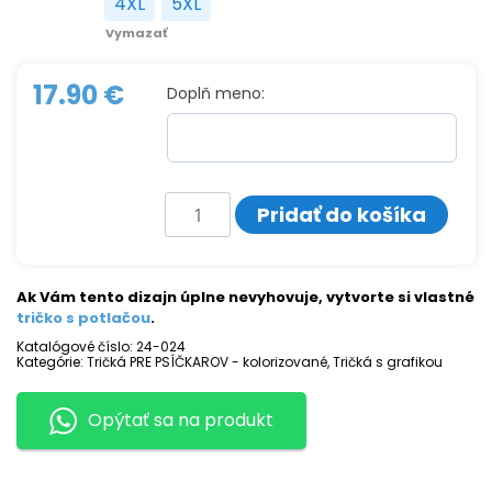
4XL
5XL
4XL
5XL
Vymazať
17.90
€
Doplň meno:
množstvo
Pridať do košíka
Tričko
s
potlačou
BÍGL
Ak Vám tento dizajn úplne nevyhovuje, vytvorte si vlastné
tričko s potlačou
.
Katalógové číslo:
24-024
Kategórie:
Tričká PRE PSÍČKAROV - kolorizované
,
Tričká s grafikou
Opýtať sa na produkt