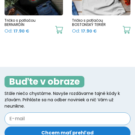
m
be
b
chosen
c
Tričko s potlačou
Tričko s potlačou
on
BERNARDÍN
BOSTONSKÝ TERIÉR
o
This
Th
Od:
Od:
17.90
€
17.90
€
the
t
product
p
product
p
has
h
page
p
multiple
mu
variants.
va
The
T
Buďte v obraze
options
o
may
m
Stále niečo chystáme. Navyše rozdávame tajné kódy k
be
b
zľavám. Prihláste sa na odber noviniek a nič Vám už
chosen
c
neunikne.
on
o
the
t
product
p