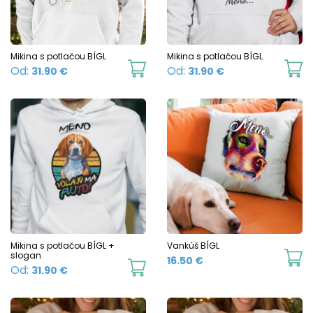
may
m
be
b
chosen
c
Mikina s potlačou BÍGL
Mikina s potlačou BÍGL
This
Th
Od:
Od:
31.90
€
31.90
€
on
o
product
p
the
t
has
h
product
p
multiple
mu
page
p
variants.
va
The
T
options
o
may
m
be
b
chosen
c
Mikina s potlačou BÍGL +
Vankúš BÍGL
slogan
16.50
€
on
o
This
Od:
31.90
€
the
t
product
product
p
has