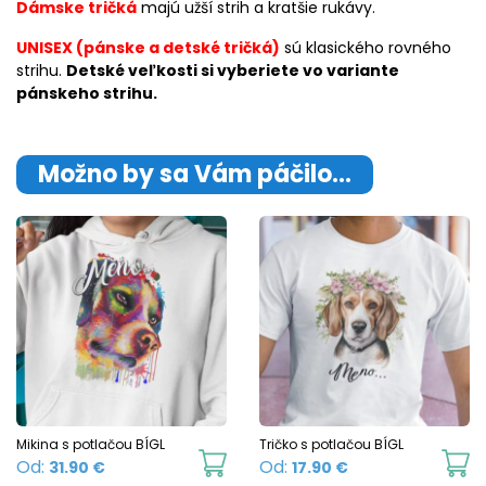
Dámske tričká
majú užší strih a kratšie rukávy.
UNISEX (pánske a detské tričká)
sú klasického rovného
strihu.
Detské veľkosti si vyberiete vo variante
pánskeho strihu.
Možno by sa Vám páčilo…
Mikina s potlačou BÍGL
Tričko s potlačou BÍGL
This
Th
Od:
Od:
31.90
€
17.90
€