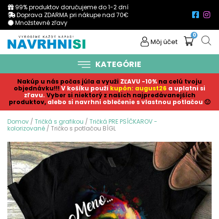
99% produktov doručujeme do 1-2 dní
Doprava ZDARMA pri nákupe nad 70€
Množstevné zľavy
0
Môj účet
KATEGÓRIE
Nakúp u nás počas júla a využi
ZĽAVU -10%
na celú tvoju
objednávku!!!
V košíku p
ouži
kupón: august26
a uplatni si
zľavu.
Vyber si niektorý z našich najpredávanejších
produktov,
alebo si navrhni oblečenie s vlastnou potlačou
🙂
Domov
/
Tričká s grafikou
/
Tričká PRE PSÍČKAROV -
kolorizované
/ Tričko s potlačou BÍGL