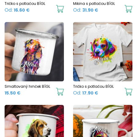
Tričko s potlačou BÍGL
Mikina s potlačou BÍGL
This
Th
Od:
Od:
16.60
€
31.90
€
product
p
has
h
multiple
mu
variants.
va
The
T
options
o
may
m
be
b
chosen
c
Smaltovaný hrnček BÍGL
Tričko s potlačou BÍGL
This
Th
Od:
15.50
€
17.90
€
on
o
product
p
the
t
has
h
product
p
multiple
mu
page
p
variants.
va
The
T