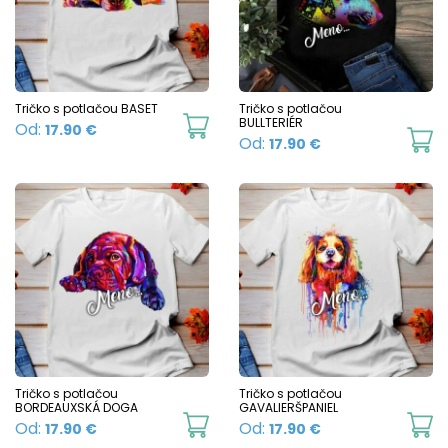
chosen
on
the
product
Tričko s potlačou BASET
Tričko s potlačou
This
BULLTERIÉR
Od:
17.90
€
page
Th
Od:
17.90
€
product
p
has
h
multiple
mu
variants.
va
The
T
options
o
may
m
be
b
chosen
c
Tričko s potlačou
Tričko s potlačou
on
BORDEAUXSKÁ DOGA
GAVALIERŠPANIEL
o
This
Th
Od:
Od:
17.90
€
17.90
€
the
t