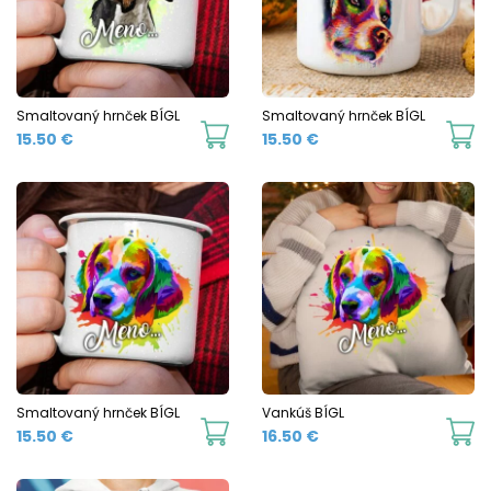
options
o
may
m
be
b
chosen
c
Smaltovaný hrnček BÍGL
Smaltovaný hrnček BÍGL
This
Th
15.50
€
15.50
€
on
o
product
p
the
t
has
h
product
p
multiple
mu
page
p
variants.
va
The
T
options
o
may
m
be
b
chosen
c
Smaltovaný hrnček BÍGL
Vankúš BÍGL
This
15.50
€
16.50
€
on
o
product
the
t