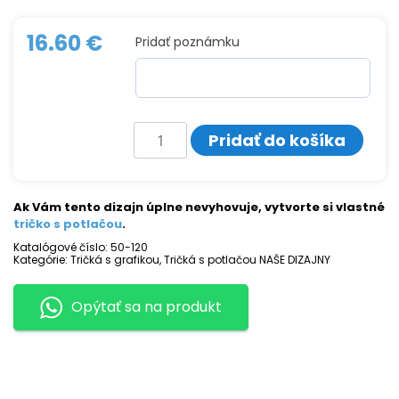
16.60
€
Pridať poznámku
množstvo
Pridať do košíka
Tričko
s
potlačou
GIRLSS
Ak Vám tento dizajn úplne nevyhovuje, vytvorte si vlastné
tričko s potlačou
.
Katalógové číslo:
50-120
Kategórie:
Tričká s grafikou
,
Tričká s potlačou NAŠE DIZAJNY
Opýtať sa na produkt