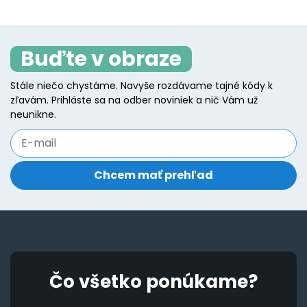
va
variants.
T
The
o
Buďte v obraze
options
m
may
b
Stále niečo chystáme. Navyše rozdávame tajné kódy k
be
zľavám. Prihláste sa na odber noviniek a nič Vám už
c
chosen
neunikne.
o
on
t
the
p
product
p
page
Čo všetko ponúkame?