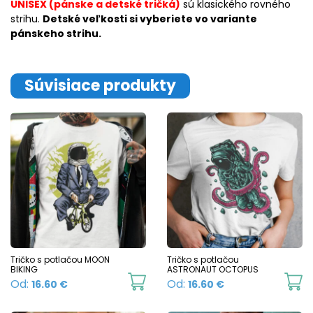
UNISEX (pánske a detské tričká)
sú klasického rovného
strihu.
Detské veľkosti si vyberiete vo variante
pánskeho strihu.
Súvisiace produkty
Tričko s potlačou MOON
Tričko s potlačou
BIKING
ASTRONAUT OCTOPUS
This
Th
Od:
Od:
16.60
€
16.60
€
product
p