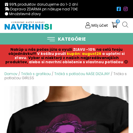
99% produktov doručujeme do 1-2 dní
Doprava ZDARMA pri nákupe nad 70€
Množstevné zľavy
0
Môj účet
KATEGÓRIE
Nakúp u nás počas júla a využi
ZĽAVU -10%
na celú tvoju
objednávku!!!
V košíku p
ouži
kupón: august26
a uplatni si
zľavu.
Vyber si niektorý z našich najpredávanejších
produktov,
alebo si navrhni oblečenie s vlastnou potlačou
🙂
Domov
/
Tričká s grafikou
/
Tričká s potlačou NAŠE DIZAJNY
/ Tričko s
potlačou GIRLSS