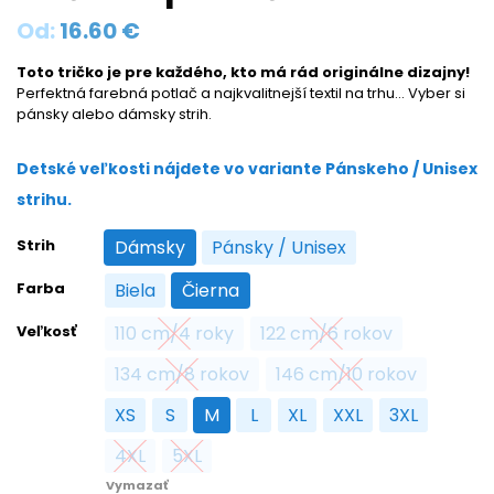
Od:
16.60
€
Toto tričko je pre každého, kto má rád originálne dizajny!
Perfektná farebná potlač a najkvalitnejší textil na trhu… Vyber si
pánsky alebo dámsky strih.
Detské veľkosti nájdete vo variante Pánskeho / Unisex
strihu.
Strih
Dámsky
Pánsky / Unisex
Dámsky
Pánsky / Unisex
Farba
Biela
Čierna
Biela
Čierna
Veľkosť
110 cm/4 roky
122 cm/6 rokov
110 cm/4 roky
122 cm/6 rokov
134 cm/8 rokov
146 cm/10 rokov
134 cm/8 rokov
146 cm/10 rokov
XS
S
M
L
XL
XXL
3XL
XS
S
M
L
XL
XXL
3XL
4XL
5XL
4XL
5XL
Vymazať