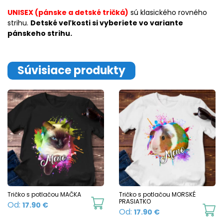
UNISEX (pánske a detské tričká)
sú klasického rovného
strihu.
Detské veľkosti si vyberiete vo variante
pánskeho strihu.
Súvisiace produkty
Tričko s potlačou MAČKA
Tričko s potlačou MORSKÉ
This
PRASIATKO
Od:
17.90
€
Th
Od:
17.90
€
product