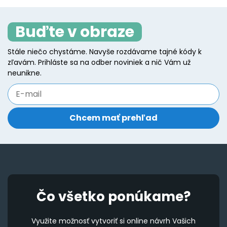
variants.
va
The
T
Buďte v obraze
options
o
may
m
Stále niečo chystáme. Navyše rozdávame tajné kódy k
be
b
zľavám. Prihláste sa na odber noviniek a nič Vám už
chosen
c
neunikne.
on
o
the
t
product
p
page
p
Čo všetko ponúkame?
Využite možnosť vytvoriť si online návrh Vašich