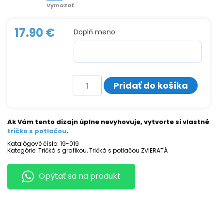
Vymazať
17.90
€
Doplň meno:
množstvo
Pridať do košíka
Tričko
s
potlačou
KÔN
Ak Vám tento dizajn úplne nevyhovuje, vytvorte si vlastné
tričko s potlačou
.
Katalógové číslo:
19-019
Kategórie:
Tričká s grafikou
,
Tričká s potlačou ZVIERATÁ
Opýtať sa na produkt