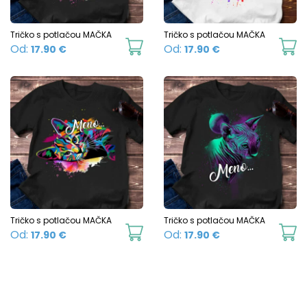
be
b
chosen
c
Tričko s potlačou MAČKA
Tričko s potlačou MAČKA
This
Th
Od:
Od:
17.90
€
17.90
€
on
o
product
p
the
t
has
h
product
p
multiple
mu
page
p
variants.
va
The
T
options
o
may
m
be
b
chosen
c
Tričko s potlačou MAČKA
Tričko s potlačou MAČKA
This
Th
Od:
Od:
17.90
€
17.90
€
on
o
product
p
the
t
has
h
product
p
multiple
mu
page
p