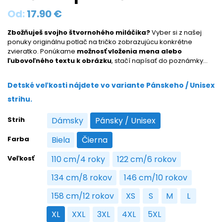
Od:
17.90
€
Zbožňuješ svojho štvornohého miláčika?
Vyber si z našej
ponuky originálnu potlač na tričko zobrazujúcu konkrétne
zvieratko. Ponúkame
možnosť vloženia mena alebo
ľubovoľného textu k obrázku
, stačí napísať do poznámky…
Detské veľkosti nájdete vo variante Pánskeho / Unisex
strihu.
Strih
Dámsky
Pánsky / Unisex
Dámsky
Pánsky / Unisex
Farba
Biela
Čierna
Biela
Čierna
Veľkosť
110 cm/4 roky
122 cm/6 rokov
110 cm/4 roky
122 cm/6 rokov
134 cm/8 rokov
146 cm/10 rokov
134 cm/8 rokov
146 cm/10 rokov
158 cm/12 rokov
XS
S
M
L
158 cm/12 rokov
XS
S
M
L
XL
XXL
3XL
4XL
5XL
XL
XXL
3XL
4XL
5XL