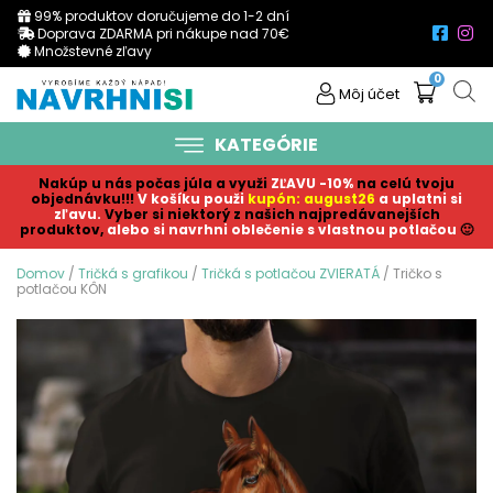
99% produktov doručujeme do 1-2 dní
Doprava ZDARMA pri nákupe nad 70€
Množstevné zľavy
0
Môj účet
KATEGÓRIE
Nakúp u nás počas júla a využi
ZĽAVU -10%
na celú tvoju
objednávku!!!
V košíku p
ouži
kupón: august26
a uplatni si
zľavu.
Vyber si niektorý z našich najpredávanejších
produktov,
alebo si navrhni oblečenie s vlastnou potlačou
🙂
Domov
/
Tričká s grafikou
/
Tričká s potlačou ZVIERATÁ
/ Tričko s
potlačou KÔN