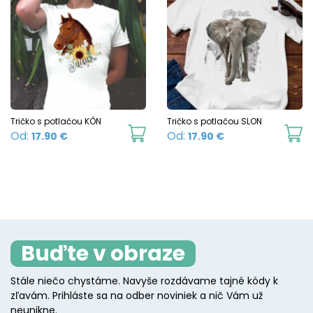
multiple
mu
page
variants.
va
The
T
options
o
may
m
be
b
chosen
c
Tričko s potlačou KÔN
Tričko s potlačou SLON
This
Th
Od:
Od:
17.90
€
17.90
€
on
o
product
p
the
t
has
h
product
p
multiple
mu
page
p
variants.
va
The
T
Buďte v obraze
options
o
may
m
Stále niečo chystáme. Navyše rozdávame tajné kódy k
be
b
zľavám. Prihláste sa na odber noviniek a nič Vám už
chosen
c
neunikne.