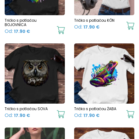
m
be
b
chosen
c
Tričko s potlačou
Tričko s potlačou KÔN
on
BOJOVNICA
Th
Od:
17.90
€
o
This
Od:
17.90
€
the
p
t
product
product
h
p
has
page
mu
p
multiple
va
variants.
T
The
o
options
m
may
b
be
c
chosen
Tričko s potlačou SOVA
Tričko s potlačou ŽABA
o
This
Th
Od:
Od:
17.90
€
17.90
€
on
t
product
p
the
p
has
h
product
p