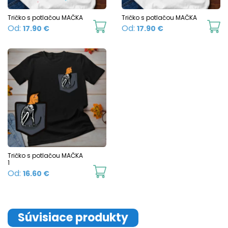
be
b
chosen
c
Tričko s potlačou MAČKA
Tričko s potlačou MAČKA
This
Th
Od:
Od:
17.90
€
17.90
€
on
o
product
p
the
t
has
h
product
p
multiple
mu
page
p
variants.
va
The
T
options
o
may
m
be
b
chosen
c
Tričko s potlačou MAČKA
1
on
o
This
Od:
16.60
€
the
t
product
product
p
has
page
p
multiple
Súvisiace produkty