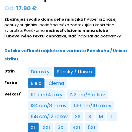
Od:
17.90
€
Zbožňuješ svojho domáceho miláčika?
Vyber si z našej
ponuky originálnu potlač na tričko zobrazujúcu konkrétne
zvieratko. Ponúkame
možnosť vloženia mena alebo
ľubovoľného textu k obrázku
, stačí napísať do poznámky…
Detské veľkosti nájdete vo variante Pánskeho / Unisex
strihu.
Strih
Dámsky
Pánsky / Unisex
Dámsky
Pánsky / Unisex
Farba
Biela
Čierna
Biela
Čierna
Veľkosť
110 cm/4 roky
122 cm/6 rokov
110 cm/4 roky
122 cm/6 rokov
134 cm/8 rokov
146 cm/10 rokov
134 cm/8 rokov
146 cm/10 rokov
158 cm/12 rokov
XS
S
M
L
158 cm/12 rokov
XS
S
M
L
XL
XXL
3XL
4XL
5XL
XL
XXL
3XL
4XL
5XL