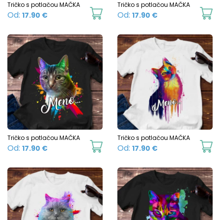
c
Tričko s potlačou MAČKA
Tričko s potlačou MAČKA
on
This
Th
Od:
Od:
17.90
€
17.90
€
o
the
product
p
t
product
has
h
p
page
multiple
mu
p
variants.
va
The
T
options
o
may
m
be
b
chosen
c
Tričko s potlačou MAČKA
Tričko s potlačou MAČKA
This
Th
Od:
Od:
17.90
€
17.90
€
on
o
product
p
the
t
has
h
product
p
multiple
mu
page
p
variants.
va
The
T