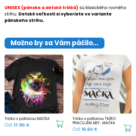
UNISEX (pánske a detské tričká)
sú klasického rovného
strihu.
Detské veľkosti si vyberiete vo variante
pánskeho strihu.
Možno by sa Vám páčilo…
Tričko s potlačou MAČKA
Tričko s potlačou ŤAŽKO
This
PRACUJEM ABY… MAČKA
Od:
17.90
€
Th
Od:
16.60
€
product