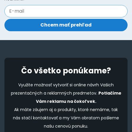
on
o
the
t
product
p
page
p
Čo všetko ponúkame?
Využite možnosť vytvoriť si online návrh Vašich
prezentačných a reklamných predmetov.
Potlačíme
Vám reklamu na čokoľvek.
Ak máte záujem aj o produkty, ktoré nemáme, tak
nás stačí kontaktovať a my Vám obratom pošleme
našu cenovú ponuku.