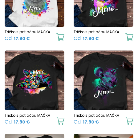
options
o
may
m
be
b
chosen
c
Tričko s potlačou MAČKA
Tričko s potlačou MAČKA
This
Th
Od:
Od:
17.90
€
17.90
€
on
o
product
p
the
t
has
h
product
p
multiple
mu
page
p
variants.
va
The
T
options
o
may
m
be
b
chosen
c
Tričko s potlačou MAČKA
Tričko s potlačou MAČKA
This
Th
Od:
Od:
17.90
€
17.90
€
on
o
product
p
the
t
has
h