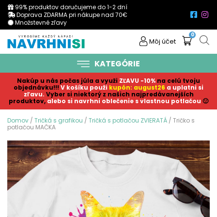
99% produktov doručujeme do 1-2 dní
Doprava ZDARMA pri nákupe nad 70€
Množstevné zľavy
0
Môj účet
KATEGÓRIE
Nakúp u nás počas júla a využi
ZĽAVU -10%
na celú tvoju
objednávku!!!
V košíku p
ouži
kupón: august26
a uplatni si
zľavu.
Vyber si niektorý z našich najpredávanejších
produktov,
alebo si navrhni oblečenie s vlastnou potlačou
🙂
Domov
/
Tričká s grafikou
/
Tričká s potlačou ZVIERATÁ
/ Tričko s
potlačou MAČKA