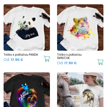
variants.
The
options
may
be
chosen
on
the
product
Tričko s potlačou PANDA
Tričko s potlačou
This
ŠKREČOK
Od:
17.90
€
page
Th
Od:
17.90
€
product
p
has
h
multiple
mu
variants.
va
The
T
options
o
may