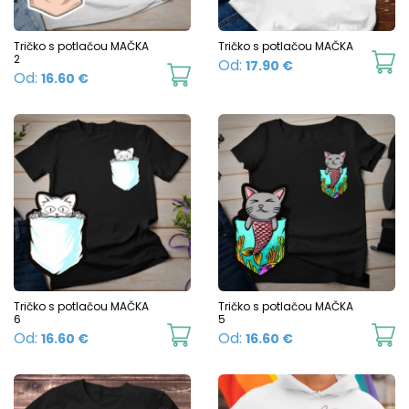
be
b
chosen
c
Tričko s potlačou MAČKA
Tričko s potlačou MAČKA
2
Th
Od:
17.90
€
on
o
This
Od:
16.60
€
p
the
t
product
h
product
p
has
mu
page
p
multiple
va
variants.
T
The
o
options
m
may
b
be
c
chosen
Tričko s potlačou MAČKA
Tričko s potlačou MAČKA
o
6
5
on
This
Th
Od:
Od:
16.60
€
16.60
€
t
the
product
p
p
product
has
h
p
page