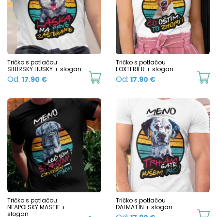
The
T
options
o
may
m
be
b
chosen
c
Tričko s potlačou
Tričko s potlačou
SIBÍRSKY HUSKY + slogan
FOXTERIÉR + slogan
on
o
This
Th
Od:
Od:
17.90
€
17.90
€
the
t
product
p
product
p
has
h
page
p
multiple
mu
variants.
va
The
T
options
o
may
m
be
b
chosen
c
Tričko s potlačou
Tričko s potlačou
NEAPOLSKÝ MASTIF +
DALMATÍN + slogan
on
o
slogan
Th