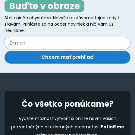
Buďte v obraze
options
o
may
m
Stále niečo chystáme. Navyše rozdávame tajné kódy k
be
b
zľavám. Prihláste sa na odber noviniek a nič Vám už
chosen
c
neunikne.
on
o
the
t
product
p
page
p
Čo všetko ponúkame?
Využite možnosť vytvoriť si online návrh Vašich
prezentačných a reklamných predmetov.
Potlačíme