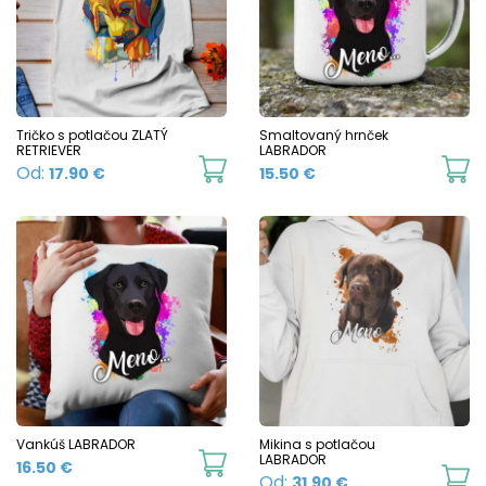
T
o
m
b
c
Tričko s potlačou ZLATÝ
Smaltovaný hrnček
RETRIEVER
LABRADOR
o
This
Th
Od:
17.90
€
15.50
€
t
product
p
p
has
h
p
multiple
mu
variants.
va
The
T
options
o
may
m
be
b
chosen
c
Vankúš LABRADOR
Mikina s potlačou
LABRADOR
16.50
€
on
o
Th
Od:
31.90
€