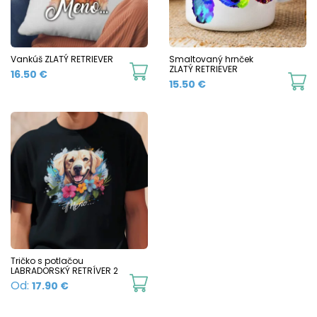
may
m
be
b
chosen
c
Vankúš ZLATÝ RETRIEVER
Smaltovaný hrnček
ZLATÝ RETRIEVER
16.50
€
on
o
Th
15.50
€
the
t
p
product
p
h
page
p
mu
va
T
o
m
b
c
Tričko s potlačou
LABRADORSKÝ RETRÍVER 2
o
This
Od:
17.90
€
t
product