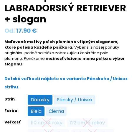
LABRADORSKÝ RETRIEVER
+ slogan
Od:
17.90
€
Maľované motívy psích plemien s vtipným sloganom,
ktoré potešia každého psíčkara.
Vyber si z našej ponuky
originálnu potlač na tričko zobrazujúcu konkrétne psie
plemeno. Ponúkame
možnosť vloženia mena psíka a výber
sloganu
.
Detské veľkosti nájdete vo variante Pánskeho / Unisex
strihu.
Strih
Dámsky
Pánsky / Unisex
Dámsky
Pánsky / Unisex
Farba
Biela
Čierna
Biela
Čierna
Veľkosť
110 cm/4 roky
122 cm/6 rokov
110 cm/4 roky
122 cm/6 rokov