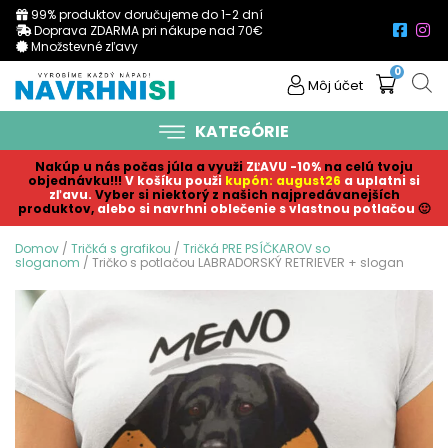
99% produktov doručujeme do 1-2 dní
Doprava ZDARMA pri nákupe nad 70€
Množstevné zľavy
0
Môj účet
KATEGÓRIE
Nakúp u nás počas júla a využi
ZĽAVU -10%
na celú tvoju
objednávku!!!
V košíku p
ouži
kupón: august26
a uplatni si
zľavu.
Vyber si niektorý z našich najpredávanejších
produktov,
alebo si navrhni oblečenie s vlastnou potlačou
🙂
Domov
/
Tričká s grafikou
/
Tričká PRE PSÍČKAROV so
sloganom
/ Tričko s potlačou LABRADORSKÝ RETRIEVER + slogan