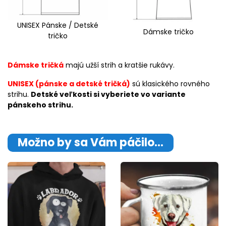
UNISEX Pánske / Detské
Dámske tričko
tričko
Dámske tričká
majú užší strih a kratšie rukávy.
UNISEX (pánske a detské tričká)
sú klasického rovného
strihu.
Detské veľkosti si vyberiete vo variante
pánskeho strihu.
Možno by sa Vám páčilo…