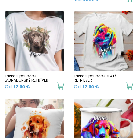
the
t
p
product
p
h
page
p
mu
va
T
o
m
b
c
Tričko s potlačou
Tričko s potlačou ZLATÝ
LABRADORSKÝ RETRÍVER 1
RETRIEVER
o
This
Th
Od:
Od:
17.90
€
17.90
€
t
product
p
p
has
h
p
multiple
mu
variants.
va
The
T
options
o