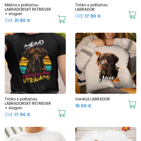
chosen
c
Mikina s potlačou
Tričko s potlačou
LABRADORSKÝ RETRIEVER
LABRADOR
on
o
+ slogan
Th
Od:
17.90
€
This
Od:
31.90
€
the
t
p
product
product
p
h
has
page
p
mu
multiple
va
variants.
T
The
o
options
m
may
b
be
c
chosen
Tričko s potlačou
Vankúš LABRADOR
o
LABRADORSKÝ RETRIEVER
16.50
€
on
+ slogan
t
This
Od:
17.90
€
the
p
product
product
p
has
page
multiple