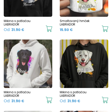
Mikina s potlačou
Smaltovaný hrnček
LABRADOR
LABRADOR
This
Th
Od:
31.90
€
15.50
€
product
p
has
h
multiple
mu
variants.
va
The
T
options
o
may
m
be
b
chosen
c
Mikina s potlačou
Mikina s potlačou
LABRADOR
LABRADOR
on
o
This
Th
Od:
Od:
31.90
€
31.90
€
the
t
product
p