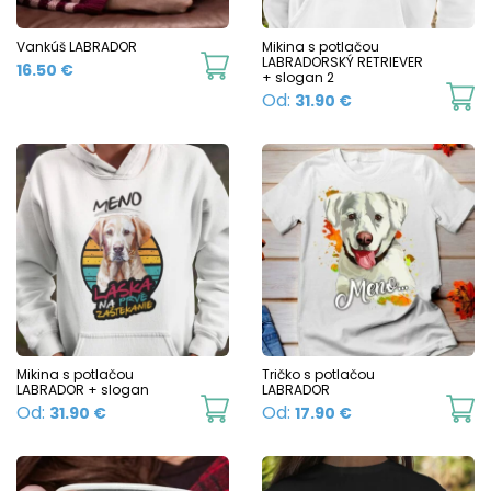
be
b
chosen
c
Vankúš LABRADOR
Mikina s potlačou
LABRADORSKÝ RETRIEVER
16.50
€
on
o
+ slogan 2
Th
Od:
31.90
€
the
t
p
product
p
h
page
p
mu
va
T
o
m
b
c
Mikina s potlačou
Tričko s potlačou
LABRADOR + slogan
LABRADOR
o
This
Th
Od:
Od:
31.90
€
17.90
€
t
product
p
p
has
h