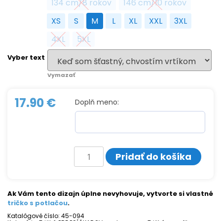
134 cm/8 rokov
146 cm/10 rokov
134 cm/8 rokov
146 cm/10 rokov
XS
S
M
L
XL
XXL
3XL
XS
S
M
L
XL
XXL
3XL
4XL
5XL
4XL
5XL
Vyber text
Vymazať
17.90
€
Doplň meno:
množstvo
Pridať do košíka
Tričko
s
potlačou
LABRADORSKÝ
RETRIEVER
Ak Vám tento dizajn úplne nevyhovuje, vytvorte si vlastné
+
tričko s potlačou
.
slogan
Katalógové číslo:
45-094