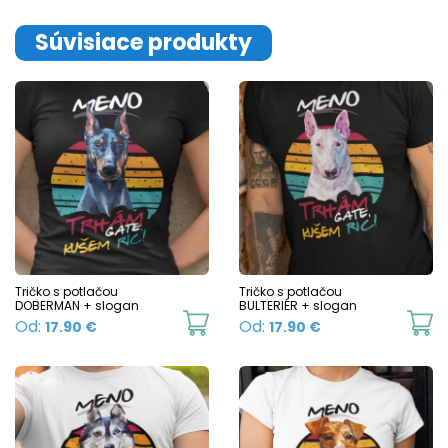
p
has
p
multiple
Súvisiace produkty
variants.
The
options
may
be
chosen
on
the
product
Tričko s potlačou
Tričko s potlačou
DOBERMAN + slogan
BULTERIÉR + slogan
page
This
Th
Od:
Od:
17.90
€
17.90
€
product
p
has
h
multiple
mu
variants.
va