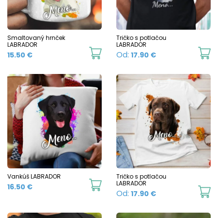
may
m
be
b
chosen
c
Smaltovaný hrnček
Tričko s potlačou
on
LABRADOR
LABRADOR
o
This
Th
Od:
15.50
€
17.90
€
the
t
product
p
product
p
has
h
page
p
multiple
mu
variants.
va
The
T
options
o
may
m
be
b
chosen
c
Vankúš LABRADOR
Tričko s potlačou
LABRADOR
16.50
€
on
o
Th
Od:
17.90
€
the
t
p
product
p