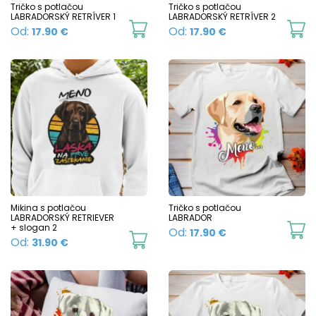
chosen
Tričko s potlačou
Tričko s potlačou
LABRADORSKÝ RETRÍVER 1
LABRADORSKÝ RETRÍVER 2
on
This
Th
Od:
Od:
17.90
€
17.90
€
the
product
p
product
has
h
page
multiple
mu
variants.
va
The
T
options
o
may
m
be
b
chosen
c
Mikina s potlačou
Tričko s potlačou
LABRADORSKÝ RETRIEVER
LABRADOR
on
o
+ slogan 2
Th
Od:
17.90
€
This
Od:
31.90
€
the
t
p
product
product
p
h
has
page
p
mu
multiple
va