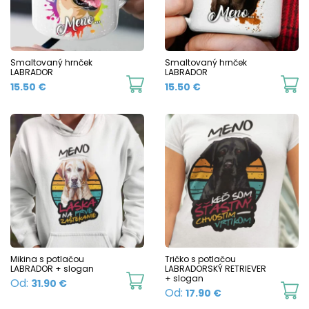
options
o
may
m
be
b
chosen
c
Smaltovaný hrnček
Smaltovaný hrnček
LABRADOR
LABRADOR
on
o
This
Th
15.50
€
15.50
€
the
t
product
p
product
p
has
h
page
p
multiple
mu
variants.
va
The
T
options
o
may
m
be
b
chosen
c
Mikina s potlačou
Tričko s potlačou
LABRADOR + slogan
LABRADORSKÝ RETRIEVER
on
o
This
+ slogan
Od:
31.90
€
Th
Od:
17.90
€
the
t
product