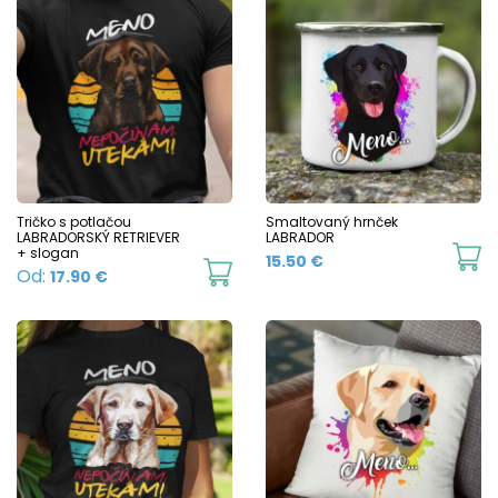
h
page
p
mu
va
T
o
m
b
c
Tričko s potlačou
Smaltovaný hrnček
LABRADORSKÝ RETRIEVER
LABRADOR
o
+ slogan
Th
15.50
€
This
Od:
17.90
€
t
p
product
p
h
has
p
mu
multiple
va
variants.
T
The
o
options
m
may