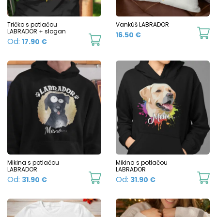
b
be
c
chosen
Tričko s potlačou
Vankúš LABRADOR
o
LABRADOR + slogan
16.50
€
on
This
Od:
17.90
€
t
the
product
p
product
has
p
page
multiple
variants.
The
options
may
be
chosen
Mikina s potlačou
Mikina s potlačou
LABRADOR
LABRADOR
on
This
Th
Od:
Od:
31.90
€
31.90
€
the
product
p
product
has
h
page