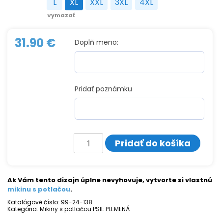
L
XL
XXL
3XL
4XL
L
XL
XXL
3XL
4XL
Vymazať
31.90
€
Doplň meno:
Pridať poznámku
množstvo
Pridať do košíka
Mikina
s
potlačou
LABRADOR
Ak Vám tento dizajn úplne nevyhovuje, vytvorte si vlastnú
mikinu s potlačou
.
Katalógové číslo:
99-24-138
Kategória:
Mikiny s potlačou PSIE PLEMENÁ