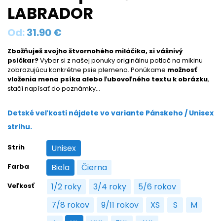
LABRADOR
Od:
31.90
€
Zbožňuješ svojho štvornohého miláčika, si vášnivý
psíčkar?
Vyber si z našej ponuky originálnu potlač na mikinu
zobrazujúcu konkrétne psie plemeno. Ponúkame
možnosť
vloženia mena psíka alebo ľubovoľného textu k obrázku
,
stačí napísať do poznámky…
Detské veľkosti nájdete vo variante Pánskeho / Unisex
strihu.
Strih
Unisex
Unisex
Farba
Biela
Čierna
Biela
Čierna
Veľkosť
1/2 roky
3/4 roky
5/6 rokov
1/2 roky
3/4 roky
5/6 rokov
7/8 rokov
9/11 rokov
XS
S
M
7/8 rokov
9/11 rokov
XS
S
M