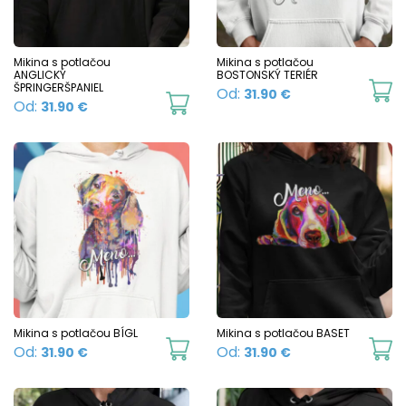
o
t
p
Mikina s potlačou
Mikina s potlačou
ANGLICKÝ
BOSTONSKÝ TERIÉR
p
ŠPRINGERŠPANIEL
Th
Od:
31.90
€
This
Od:
31.90
€
p
product
h
has
mu
multiple
va
variants.
T
The
o
options
m
may
b
be
c
chosen
Mikina s potlačou BÍGL
Mikina s potlačou BASET
o
This
Th
Od:
Od:
31.90
€
31.90
€
on
t
product
p
the
p
has
h