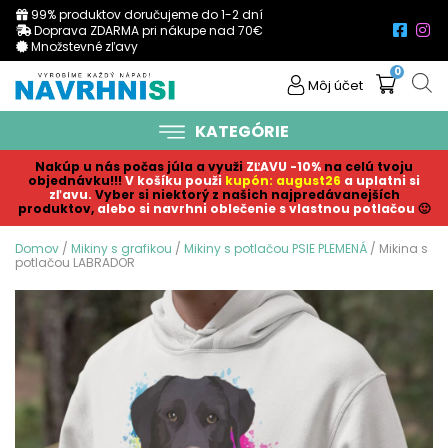
99% produktov doručujeme do 1-2 dní
Doprava ZDARMA pri nákupe nad 70€
Množstevné zľavy
0
Môj účet
KATEGÓRIE
Nakúp u nás počas júla a využi
ZĽAVU -10%
na celú tvoju
objednávku!!!
V košíku p
ouži
kupón: august26
a uplatni si
zľavu.
Vyber si niektorý z našich najpredávanejších
produktov,
alebo si navrhni oblečenie s vlastnou potlačou
🙂
Domov
/
Mikiny s grafikou
/
Mikiny s potlačou PSIE PLEMENÁ
/ Mikina s
potlačou LABRADOR