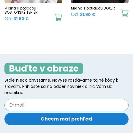
chosen
c
Mikina s potlačou
Mikina s potlačou BOXER
BOSTONSKÝ TERIÉR
Th
Od:
31.90
€
on
o
This
Od:
31.90
€
p
the
t
product
h
product
p
has
mu
page
p
multiple
va
variants.
T
The
o
Buďte v obraze
options
m
may
b
Stále niečo chystáme. Navyše rozdávame tajné kódy k
be
zľavám. Prihláste sa na odber noviniek a nič Vám už
c
chosen
neunikne.
o
on
t
the
p
product
p
page