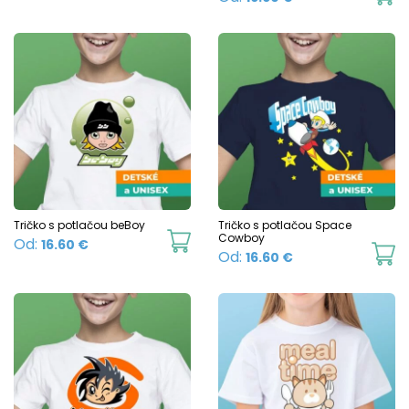
product
p
has
h
multiple
mu
variants.
va
The
T
options
o
may
m
be
b
chosen
c
Tričko s potlačou beBoy
Tričko s potlačou Space
on
This
Cowboy
Od:
16.60
€
o
Th
Od:
16.60
€
the
product
t
p
product
has
p
h
page
multiple
p
mu
variants.
va
The
T
options
o