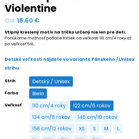
Violentine
Od:
16.60
€
Vtipný kreslený motív na tričko určený nie len pre deti.
Ponúkame možnosť potlače tričiek od veľkosti 110 cm/4 roky až
po veľkosť 5XL.
Detské veľkosti nájdete vo variante Pánskeho / Unisex
strihu.
Strih
Detský / Unisex
Detský / Unisex
Farba
Biela
Biela
Veľkosť
110 cm/4 roky
122 cm/6 rokov
110 cm/4 roky
122 cm/6 rokov
134 cm/8 rokov
146 cm/10 rokov
134 cm/8 rokov
146 cm/10 rokov
158 cm/12 rokov
XS
S
M
L
158 cm/12 rokov
XS
S
M
L