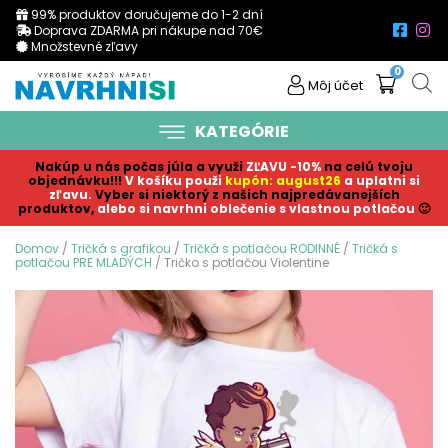
99% produktov doručujeme do 1-2 dní
Doprava ZDARMA pri nákupe nad 70€
Množstevné zľavy
0
Môj účet
KATEGÓRIE
Nakúp u nás počas júla a využi
ZĽAVU -10%
na celú tvoju
objednávku!!!
V košíku p
ouži
kupón: august26
a uplatni si
zľavu.
Vyber si niektorý z našich najpredávanejších
produktov,
alebo si navrhni oblečenie s vlastnou potlačou
🙂
Domov
/
Tričká s grafikou
/
Tričká s potlačou RODINNÉ
/
Tričká s
potlačou PRE MLADÝCH
/ Tričko s potlačou Violentine