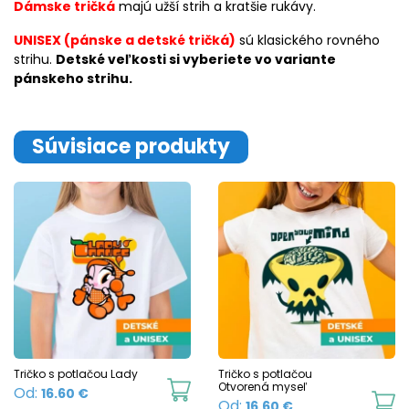
Dámske tričká
majú užší strih a kratšie rukávy.
UNISEX (pánske a detské tričká)
sú klasického rovného
strihu.
Detské veľkosti si vyberiete vo variante
pánskeho strihu.
Súvisiace produkty
Tričko s potlačou Lady
Tričko s potlačou
This
Otvorená myseľ
Od:
16.60
€
Th
Od:
16.60
€