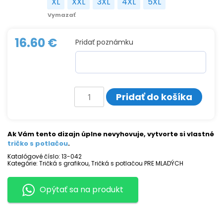
XL
XXL
3XL
4XL
5XL
XL
XXL
3XL
4XL
5XL
Vymazať
16.60
€
Pridať poznámku
množstvo
Pridať do košíka
Tričko
s
potlačou
Violentine
Ak Vám tento dizajn úplne nevyhovuje, vytvorte si vlastné
tričko s potlačou
.
Katalógové číslo:
13-042
Kategórie:
Tričká s grafikou
,
Tričká s potlačou PRE MLADÝCH
Opýtať sa na produkt