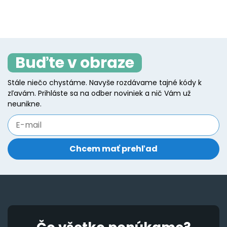
product
p
h
multiple
page
p
mu
variants.
va
The
T
options
Buďte v obraze
o
may
m
be
Stále niečo chystáme. Navyše rozdávame tajné kódy k
b
zľavám. Prihláste sa na odber noviniek a nič Vám už
chosen
c
neunikne.
on
o
the
t
product
p
page
p