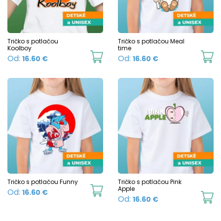
may
m
be
b
chosen
c
Tričko s potlačou
Tričko s potlačou Meal
on
Koolboy
time
o
This
Th
Od:
Od:
16.60
€
16.60
€
the
t
product
p
product
p
has
h
page
p
multiple
mu
variants.
va
The
T
options
o
may
m
be
b
chosen
c
Tričko s potlačou Funny
Tričko s potlačou Pink
This
Apple
Od:
16.60
€
on
o
Th
Od:
16.60
€
product
the
t
p
has